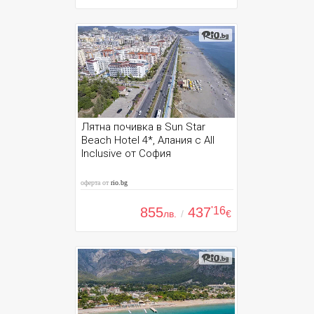
Лятна почивка в Sun Star
Beach Hotel 4*, Алания с All
Inclusive от София
оферта от
rio.bg
855
437
'16
лв.
/
€