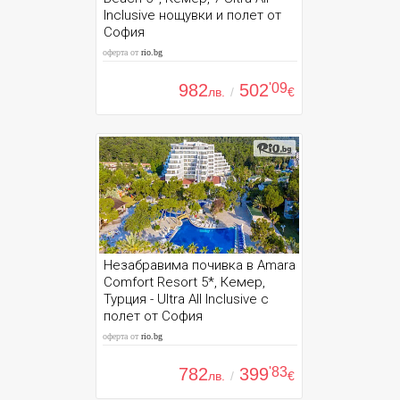
Inclusive нощувки и полет от
София
оферта от
rio.bg
982
502
'09
лв.
/
€
Незабравима почивка в Amara
Comfort Resort 5*, Кемер,
Турция - Ultra All Inclusive с
полет от София
оферта от
rio.bg
782
399
'83
лв.
/
€