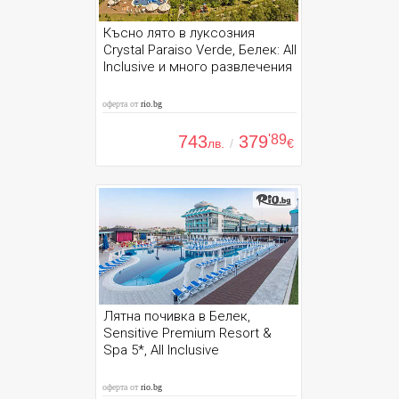
Късно лято в луксозния
Crystal Paraiso Verde, Белек: All
Inclusive и много развлечения
оферта от
rio.bg
743
379
'89
лв.
/
€
Лятна почивка в Белек,
Sensitive Premium Resort &
Spa 5*, All Inclusive
оферта от
rio.bg