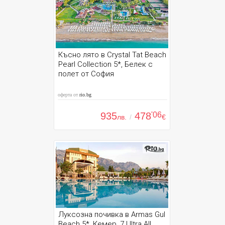
Късно лято в Crystal Tat Beach
Pearl Collection 5*, Белек с
полет от София
оферта от
rio.bg
935
478
'06
лв.
/
€
Луксозна почивка в Armas Gul
Beach 5*, Кемер, 7 Ultra All