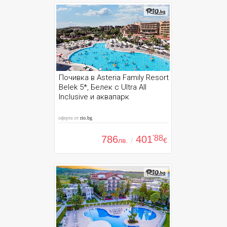
Почивка в Asteria Family Resort
Belek 5*, Белек с Ultra All
Inclusive и аквапарк
оферта от
rio.bg
786
401
'88
лв.
/
€