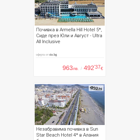
Почивка в Armella Hill Hotel 5*,
Сиде през Юли и Август - Ultra
All Inclusive
оферта от
rio.bg
963
492
'37
лв.
/
€
Незабравима почивка в Sun
Star Beach Hotel 4* в Алания