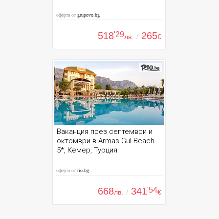
оферта от
grupovo.bg
518
'29
265
лв.
/
€
Ваканция през септември и
октомври в Armas Gul Beach
5*, Кемер, Турция
оферта от
rio.bg
668
341
'54
лв.
/
€