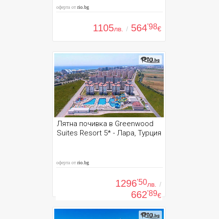
оферта от
rio.bg
1105
564
'98
лв.
/
€
Лятна почивка в Greenwood
Suites Resort 5* - Лара, Турция
оферта от
rio.bg
1296
'50
лв.
/
662
'89
€