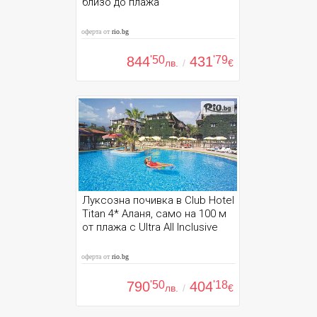
близо до плажа
оферта от
rio.bg
844
'50
431
'79
лв.
/
€
Луксозна почивка в Club Hotel
Titan 4* Аланя, само на 100 м
от плажа с Ultra All Inclusive
оферта от
rio.bg
790
'50
404
'18
лв.
/
€