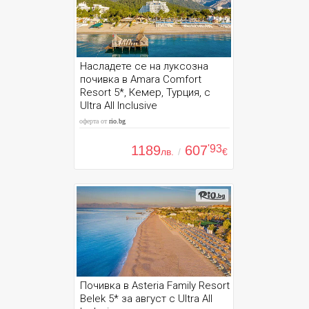
Насладете се на луксозна
почивка в Amara Comfort
Resort 5*, Кемер, Турция, с
Ultra All Inclusive
оферта от
rio.bg
1189
607
'93
лв.
/
€
Почивка в Asteria Family Resort
Belek 5* за август с Ultra All