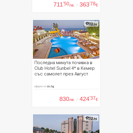
711
'50
363
'78
лв.
/
€
Последна минута почивка в
Club Hotel Sunbel 4* в Кемер
със самолет през Август
оферта от
rio.bg
830
424
'37
лв.
/
€