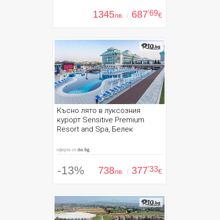
1345
687
'69
лв.
/
€
Късно лято в луксозния
курорт Sensitive Premium
Resort and Spa, Белек
оферта от
rio.bg
-13%
738
377
'33
лв.
/
€