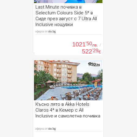
Last Minute почивка в
Selectum Colours Side 5* в
Сиде през август с 7 Ultra All
Inclusive нощувки
оферта от
rio.bg
1021
'50
лв.
/
522
'29
€
Късно лято в Akka Hotels
Claros 4* в Кемер с All
Inclusive и самолетна почивка
оферта от
rio.bg