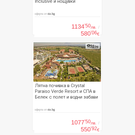
Inclusive и нощувки
оферта от
rio.bg
1134
'50
лв.
/
580
'06
€
Лятна почивка в Crystal
Paraiso Verde Resort и СПА в
Белек с полет и водни забави
оферта от
rio.bg
1077
'50
лв.
/
550
'92
€