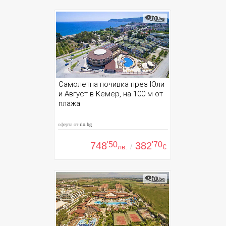
Самолетна почивка през Юли
и Август в Кемер, на 100 м от
плажа
оферта от
rio.bg
748
'50
382
'70
лв.
/
€