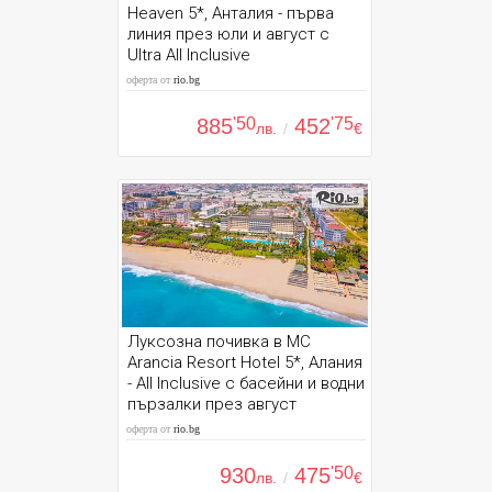
Heaven 5*, Анталия - първа
линия през юли и август с
Ultra All Inclusive
оферта от
rio.bg
885
'50
452
'75
лв.
/
€
Луксозна почивка в MC
Arancia Resort Hotel 5*, Алания
- All Inclusive с басейни и водни
пързалки през август
оферта от
rio.bg
930
475
'50
лв.
/
€