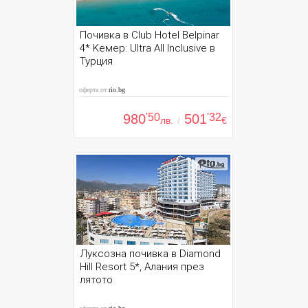
Почивка в Club Hotel Belpinar
4* Kемер: Ultra All Inclusive в
Турция
оферта от
rio.bg
980
'50
501
'32
лв.
/
€
Луксозна почивка в Diamond
Hill Resort 5*, Алания през
лятото