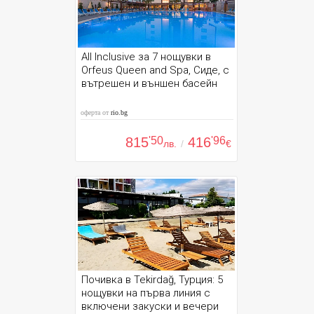
All Inclusive за 7 нощувки в
Orfeus Queen and Spa, Сиде, с
вътрешен и външен басейн
оферта от
rio.bg
815
'50
416
'96
лв.
/
€
Почивка в Tekirdağ, Турция: 5
нощувки на първа линия с
включени закуски и вечери