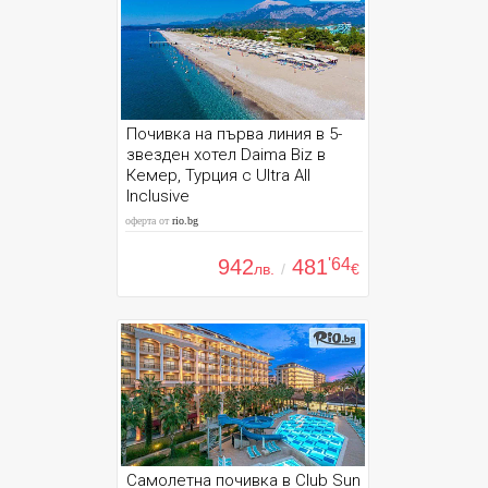
Почивка на първа линия в 5-
звезден хотел Daima Biz в
Кемер, Турция с Ultra All
Inclusive
оферта от
rio.bg
942
481
'64
лв.
/
€
Самолетна почивка в Club Sun