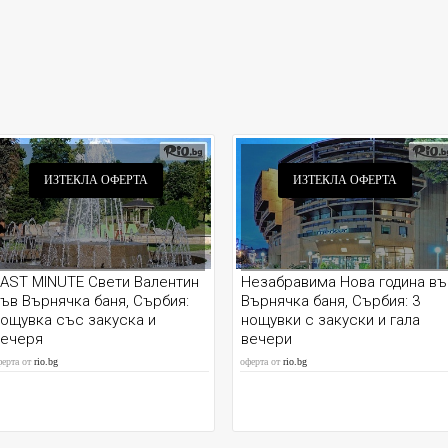
ИЗТЕКЛА ОФЕРТА
ИЗТЕКЛА ОФЕРТА
AST MINUTE Свети Валентин
Незабравима Нова година въ
ъв Върнячка баня, Сърбия:
Върнячка баня, Сърбия: 3
ощувка със закуска и
нощувки с закуски и гала
вечеря
вечери
ферта от
rio.bg
оферта от
rio.bg