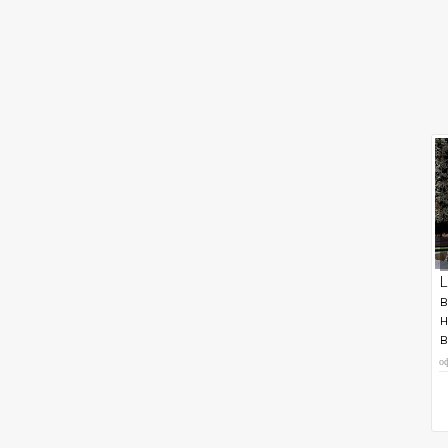
L
в
н
о