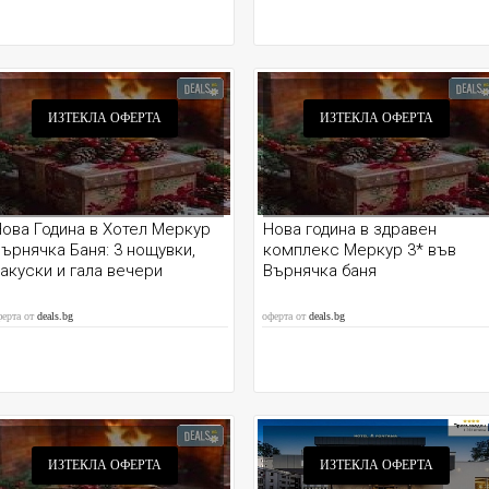
ИЗТЕКЛА ОФЕРТА
ИЗТЕКЛА ОФЕРТА
ова Година в Хотел Меркур
Нова година в здравен
ърнячка Баня: 3 нощувки,
комплекс Меркур 3* във
акуски и гала вечери
Върнячка баня
ферта от
deals.bg
оферта от
deals.bg
ИЗТЕКЛА ОФЕРТА
ИЗТЕКЛА ОФЕРТА