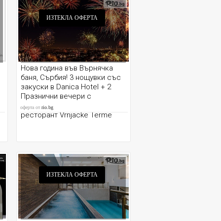
ИЗТЕКЛА ОФЕРТА
Нова година във Върнячка
баня, Сърбия! 3 нощувки със
закуски в Danica Hotel + 2
Празнични вечери с
НЕОГРАНИЧЕНИ напитки в
оферта от
rio.bg
ресторант Vrnjacke Terme
ИЗТЕКЛА ОФЕРТА