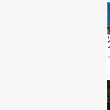
Н
б
з
о