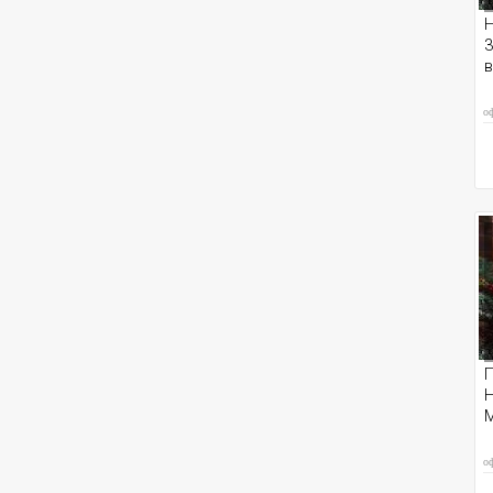
Н
3
в
о
Н
о