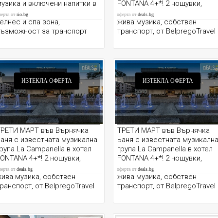
узика и включени напитки в
FONTANA 4+*! 2 нощувки,
otel Fontana 4* + ползване на
закуски, празнична вечеря с
ферта от
rio.bg
оферта от
deals.bg
елнес и спа зона,
жива музика, собствен
възможност за транспорт
транспорт, от BelpregoTravel
ИЗТЕКЛА ОФЕРТА
ИЗТЕКЛА ОФЕРТА
ТРЕТИ МАРТ във Върнячка
ТРЕТИ МАРТ във Върнячка
аня с известната музикална
Баня с известната музикалн
рупа La Campanella в хотел
група La Campanella в хотел
ONTANA 4+*! 2 нощувки,
FONTANA 4+*! 2 нощувки,
акуски, празнична вечеря с
закуски, празнична вечеря с
ферта от
deals.bg
оферта от
deals.bg
ива музика, собствен
жива музика, собствен
ранспорт, от BelpregoTravel
транспорт, от BelpregoTravel