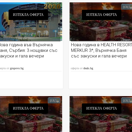
ИЗТЕКЛА ОФЕРТА
ИЗТЕКЛА ОФЕРТА
ова година във Върнячка
Нова година в HEALTH RESOR
аня, Сърбия: 3 нощувки със
MERKUR 3*, Върнячка Баня
акуски и гала вечери
със закуски и гала вечери
ферта от
grupovo.bg
оферта от
deals.bg
ИЗТЕКЛА ОФЕРТА
ИЗТЕКЛА ОФЕРТА