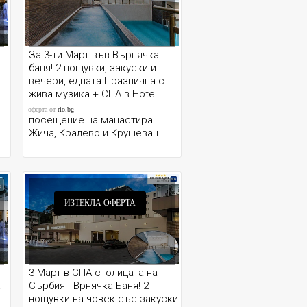
За 3-ти Март във Върнячка
баня! 2 нощувки, закуски и
вечери, едната Празнична с
жива музика + СПА в Hotel
Fontana 4* + транспорт и
оферта от
rio.bg
посещение на манастира
Жича, Кралево и Крушевац
ИЗТЕКЛА ОФЕРТА
3 Март в СПА столицата на
а
Сърбия - Врнячка Баня! 2
нощувки на човек със закуски