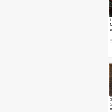
Н
M
о
3
2
п