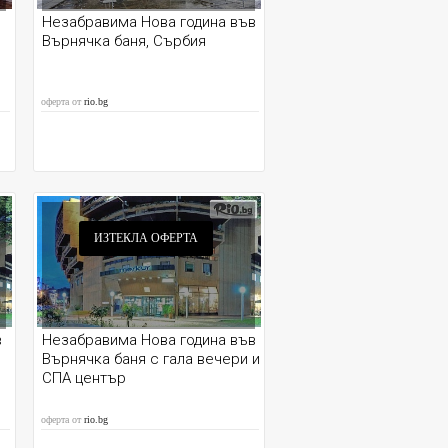
Незабравима Нова година във
Върнячка баня, Сърбия
оферта от
rio.bg
ИЗТЕКЛА ОФЕРТА
в
Незабравима Нова година във
Върнячка баня с гала вечери и
СПА център
оферта от
rio.bg