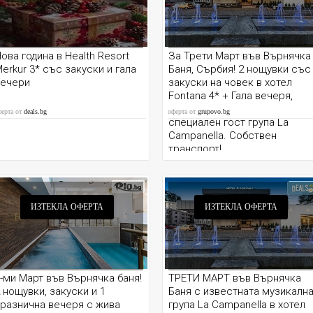
ова година в Health Resort
За Трети Март във Върнячка
erkur 3* със закуски и гала
Баня, Сърбия! 2 нощувки със
вечери
закуски на човек в хотел
Fontana 4* + Гала вечеря,
музикална програма и
ферта от
deals.bg
оферта от
grupovo.bg
специален гост група La
Campanella. Собствен
транспорт!
ИЗТЕКЛА ОФЕРТА
ИЗТЕКЛА ОФЕРТА
-ми Март във Върнячка баня!
ТРЕТИ МАРТ във Върнячка
 нощувки, закуски и 1
Баня с известната музикалн
разнична вечеря с жива
група La Campanella в хотел