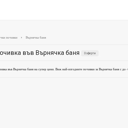
чки почивки
Върнячка баня
очивка във Върнячка баня
0 оферти
ивка във Върнячка баня на супер цени. Виж най-изгодните почивки за Върнячка баня с до 