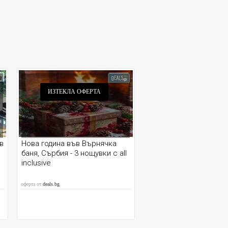
ИЗТЕКЛА ОФЕРТА
в
Нова година във Върнячка
баня, Сърбия - 3 нощувки с all
inclusive
оферта от
deals.bg