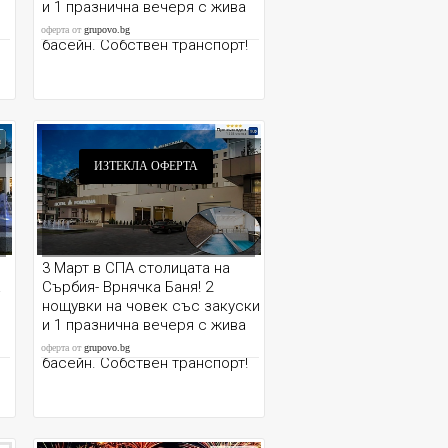
и 1 празнична вечеря с жива
музика в хотел FONTANA 4* +
оферта от
grupovo.bg
басейн. Собствен транспорт!
ИЗТЕКЛА ОФЕРТА
3 Март в СПА столицата на
а
Сърбия- Врнячка Баня! 2
нощувки на човек със закуски
и 1 празнична вечеря с жива
музика в хотел FONTANA 4* +
оферта от
grupovo.bg
басейн. Собствен транспорт!