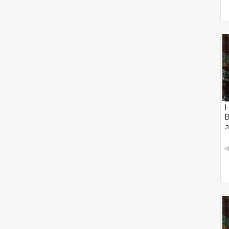
Н
В
з
о