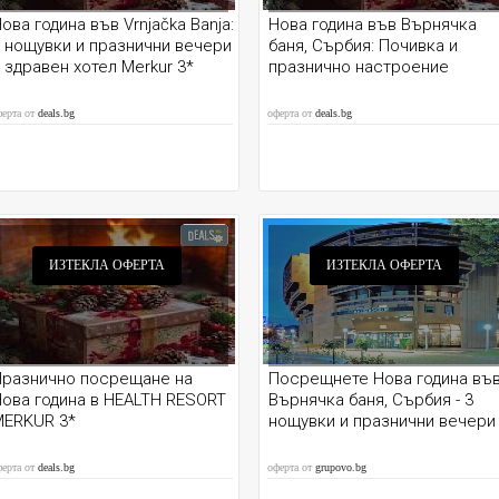
ова година във Vrnjačka Banja:
Нова година във Върнячка
 нощувки и празнични вечери
баня, Сърбия: Почивка и
 здравен хотел Merkur 3*
празнично настроение
ферта от
deals.bg
оферта от
deals.bg
ИЗТЕКЛА ОФЕРТА
ИЗТЕКЛА ОФЕРТА
Празнично посрещане на
Посрещнете Нова година въ
ова година в HEALTH RESORT
Върнячка баня, Сърбия - 3
MERKUR 3*
нощувки и празнични вечери
ферта от
deals.bg
оферта от
grupovo.bg