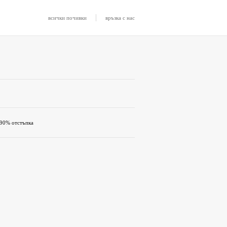
|
всички почивки
връзка с нас
-90% отстъпка