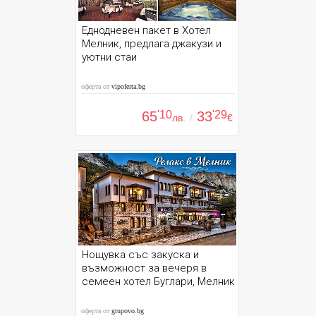
Еднодневен пакет в Хотел
Мелник, предлага джакузи и
уютни стаи
оферта от
vipoferta.bg
65
'10
33
'29
лв.
/
€
Нощувка със закуска и
възможност за вечеря в
семеен хотел Буглари, Мелник
оферта от
grupovo.bg