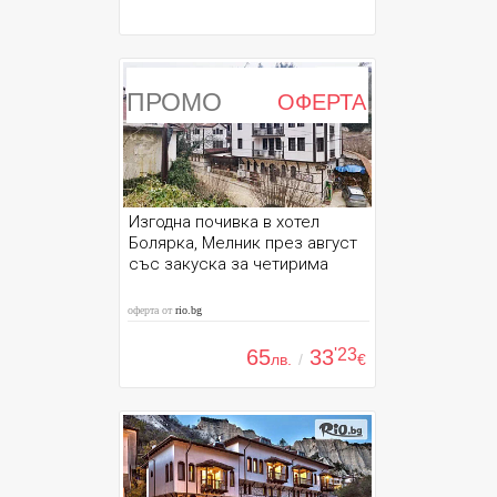
ПРОМО
ОФЕРТА
Изгодна почивка в хотел
Болярка, Мелник през август
със закуска за четирима
оферта от
rio.bg
65
33
'23
лв.
/
€