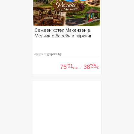
Семеен хотел Макензен в
Мелник с басейн и паркинг
оферта от
grupovo.bg
75
'01
38
'35
лв.
/
€