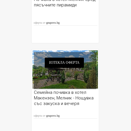
пясъчните пирамиди
оферта от
grupovo.bg
ИЗТЕКЛА ОФЕРТА
Семейна почивка в хотел
Макензен, Мелник - Нощувка
със закуска и вечеря
оферта от
grupovo.bg