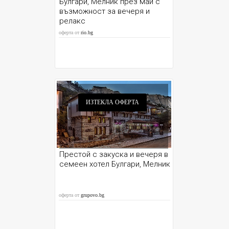
Булгари, Мелник през май с
възможност за вечеря и
релакс
оферта от
rio.bg
ИЗТЕКЛА ОФЕРТА
Престой с закуска и вечеря в
семеен хотел Булгари, Мелник
оферта от
grupovo.bg