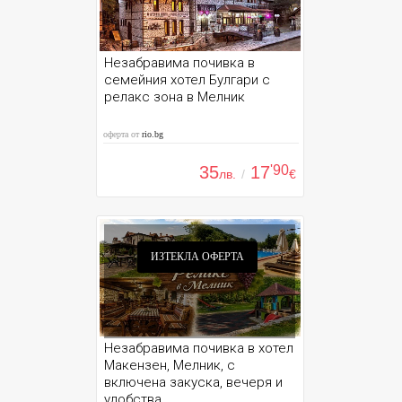
Незабравима почивка в
семейния хотел Булгари с
релакс зона в Мелник
оферта от
rio.bg
35
17
'90
лв.
/
€
ИЗТЕКЛА ОФЕРТА
Незабравима почивка в хотел
Макензен, Мелник, с
включена закуска, вечеря и
удобства