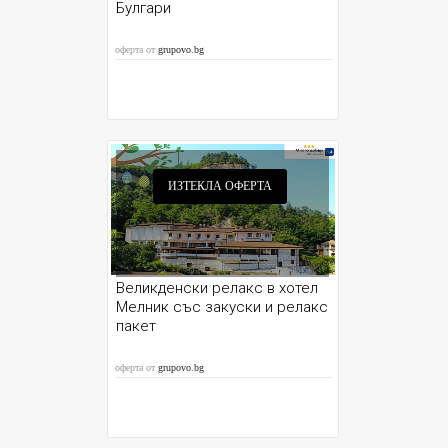
Булгари
оферта от
grupovo.bg
ИЗТЕКЛА ОФЕРТА
Великденски релакс в хотел
Мелник със закуски и релакс
пакет
оферта от
grupovo.bg