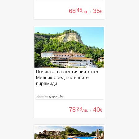
68
'45
35
лв.
/
€
Почивка в автентичния хотел
Мелник сред пясъчните
пирамиди
оферта от
grupovo.bg
78
'23
40
лв.
/
€