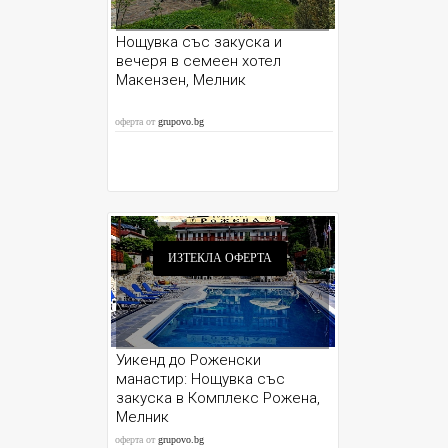
Нощувка със закуска и
вечеря в семеен хотел
Макензен, Мелник
оферта от
grupovo.bg
ИЗТЕКЛА ОФЕРТА
Уикенд до Роженски
манастир: Нощувка със
закуска в Комплекс Рожена,
Мелник
оферта от
grupovo.bg