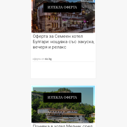
ИЗТЕКЛА ОФЕРТА
Оферта за Семеен хотел
Булгари: нощувка със закуска,
вечеря и релакс
оферта от
rio.bg
ИЗТЕКЛА ОФЕРТА
Почивка в хотел Мелник сред