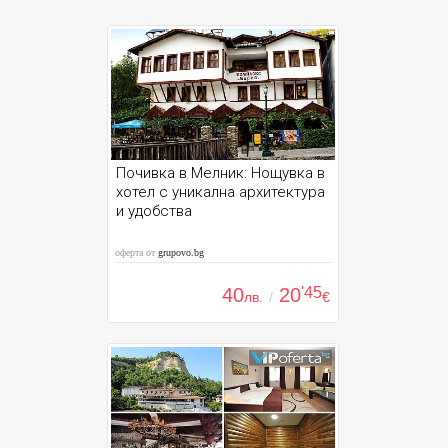
Почивка в Мелник: Нощувка в
хотел с уникална архитектура
и удобства
оферта от
grupovo.bg
40
20
'45
лв.
/
€