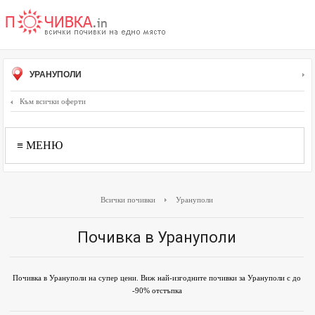
УРАНУПОЛИ
Към всички оферти
≡ МЕНЮ
Всички почивки
Урануполи
Почивка в Урануполи
Почивка в Урануполи на супер цени. Виж най-изгодните почивки за Урануполи с до
-90% отстъпка