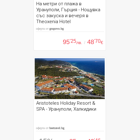
На метри от плажа в
Урануполи, Гърция - Нощувка
със закуска и вечеря в
Theoxenia Hotel
оферта от
grupovo.bg
95
'25
48
'70
лв.
/
€
Aristoteles Holiday Resort &
SPA - Урануполи, Халкидики
оферта от
beetravel.bg