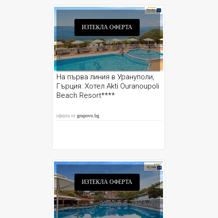
ИЗТЕКЛА ОФЕРТА
На първа линия в Урануполи,
Гърция: Хотел Akti Ouranoupoli
Beach Resort****
оферта от
grupovo.bg
ИЗТЕКЛА ОФЕРТА