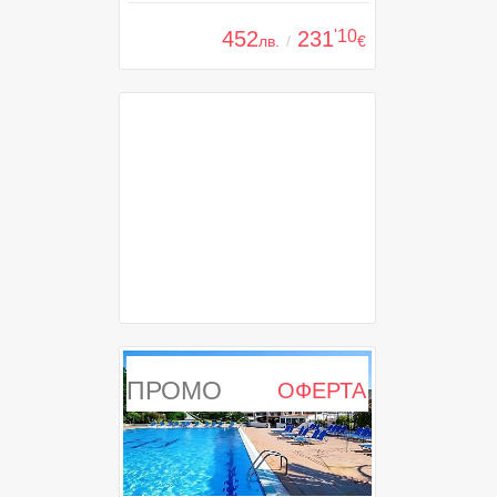
452
231
'10
лв.
/
€
ПРОМО
ОФЕРТА