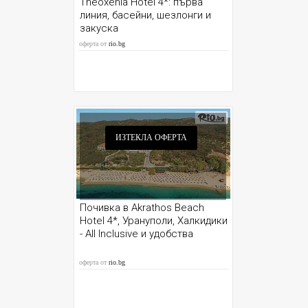
Theoxenia Hotel 4*: първа
линия, басейни, шезлонги и
закуска
оферта от
rio.bg
ИЗТЕКЛА ОФЕРТА
Почивка в Akrathos Beach
Hotel 4*, Урануполи, Халкидики
- All Inclusive и удобства
оферта от
rio.bg