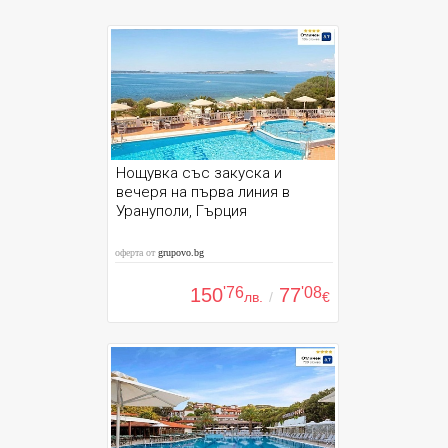
Нощувка със закуска и
вечеря на първа линия в
Урануполи, Гърция
оферта от
grupovo.bg
150
'76
77
'08
лв.
/
€