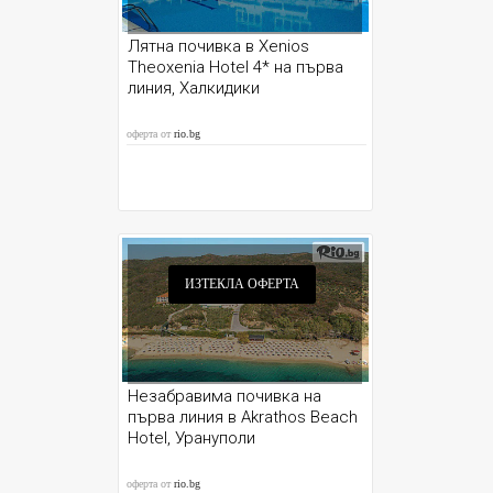
Лятна почивка в Xenios
Theoxenia Hotel 4* на първа
линия, Халкидики
оферта от
rio.bg
ИЗТЕКЛА ОФЕРТА
Незабравима почивка на
първа линия в Akrathos Beach
Hotel, Урануполи
оферта от
rio.bg