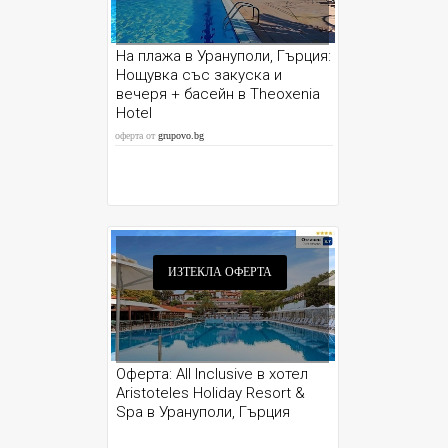
На плажа в Урануполи, Гърция:
Нощувка със закуска и
вечеря + басейн в Theoxenia
Hotel
оферта от
grupovo.bg
ИЗТЕКЛА ОФЕРТА
Оферта: All Inclusive в хотел
Aristoteles Holiday Resort &
Spa в Урануполи, Гърция