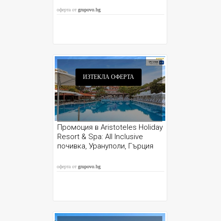
оферта от
grupovo.bg
ИЗТЕКЛА ОФЕРТА
Промоция в Aristoteles Holiday
Resort & Spa: All Inclusive
почивка, Урануполи, Гърция
оферта от
grupovo.bg