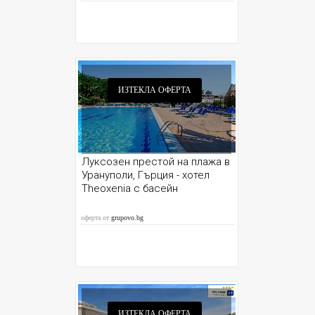
ИЗТЕКЛА ОФЕРТА
Луксозен престой на плажа в
Урануполи, Гърция - хотел
Theoxenia с басейн
оферта от
grupovo.bg
ИЗТЕКЛА ОФЕРТА