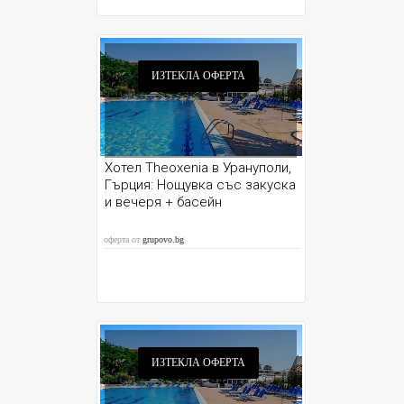
ИЗТЕКЛА ОФЕРТА
Хотел Theoxenia в Урануполи,
Гърция: Нощувка със закуска
и вечеря + басейн
оферта от
grupovo.bg
ИЗТЕКЛА ОФЕРТА