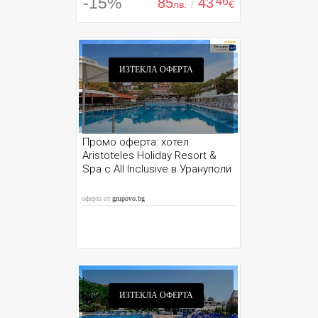
-15%
85
43
'46
лв.
/
€
ИЗТЕКЛА ОФЕРТА
Промо оферта: хотел
Aristoteles Holiday Resort &
Spa с All Inclusive в Урануполи
оферта от
grupovo.bg
ИЗТЕКЛА ОФЕРТА