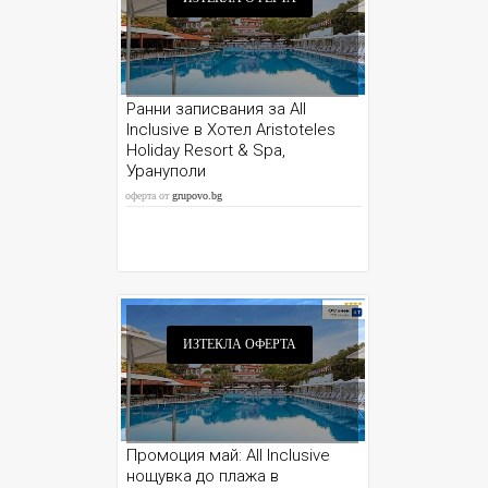
Ранни записвания за All
Inclusive в Хотел Aristoteles
Holiday Resort & Spa,
Урануполи
оферта от
grupovo.bg
ИЗТЕКЛА ОФЕРТА
Промоция май: All Inclusive
нощувка до плажа в