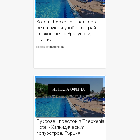
Хотел Theoxenia: Насладете
се на лукс и удобства край
плажовете на Урануполи,
Гърция
оферта от
grupovo.bg
ИЗТЕКЛА ОФЕРТА
Луксозен престой в Theoxenia
Hotel - Халкидическия
полуостров, Гърция