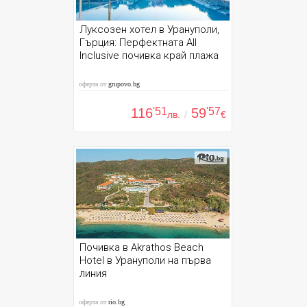
Луксозен хотел в Урануполи,
Гърция: Перфектната All
Inclusive почивка край плажа
оферта от
grupovo.bg
116
'51
59
'57
лв.
/
€
Почивка в Akrathos Beach
Hotel в Урануполи на първа
линия
оферта от
rio.bg