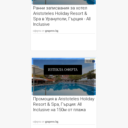
Ранни записвания за хотел
Aristoteles Holiday Resort &
Spa в Урануполи, Гърция - All
Inclusive
оферта от
grupovo.bg
ИЗТЕКЛА ОФЕРТА
Промоция в Aristoteles Holiday
Resort & Spa, Гърция: All
Inclusive на 150м от плажа
оферта от
grupovo.bg