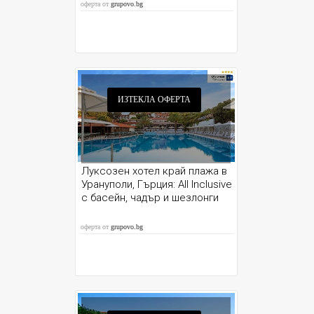
оферта от
grupovo.bg
ИЗТЕКЛА ОФЕРТА
Луксозен хотел край плажа в
Урануполи, Гърция: All Inclusive
с басейн, чадър и шезлонги
оферта от
grupovo.bg