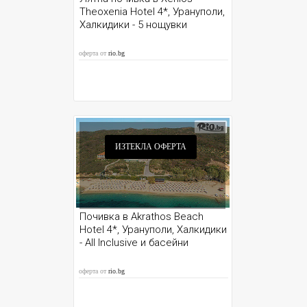
Theoxenia Hotel 4*, Урануполи,
Халкидики - 5 нощувки
оферта от
rio.bg
ИЗТЕКЛА ОФЕРТА
Почивка в Akrathos Beach
Hotel 4*, Урануполи, Халкидики
- All Inclusive и басейни
оферта от
rio.bg