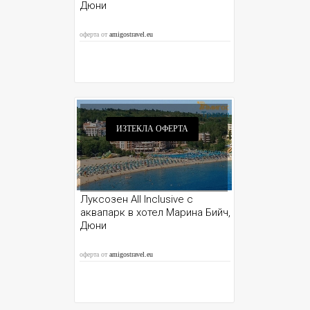
Дюни
оферта от
amigostravel.eu
ИЗТЕКЛА ОФЕРТА
Луксозен All Inclusive с
аквапарк в хотел Марина Бийч,
Дюни
оферта от
amigostravel.eu