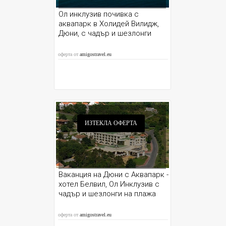
Ол инклузив почивка с
аквапарк в Холидей Вилидж,
Дюни, с чадър и шезлонги
оферта от
amigostravel.eu
ИЗТЕКЛА ОФЕРТА
Ваканция на Дюни с Аквапарк -
хотел Белвил, Ол Инклузив с
чадър и шезлонги на плажа
оферта от
amigostravel.eu