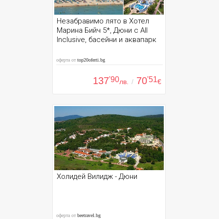
Незабравимо лято в Хотел
Марина Бийч 5*, Дюни с All
Inclusive, басейни и аквапарк
оферта от
top20oferti.bg
137
'90
70
'51
лв.
/
€
Холидей Вилидж - Дюни
оферта от
beetravel.bg