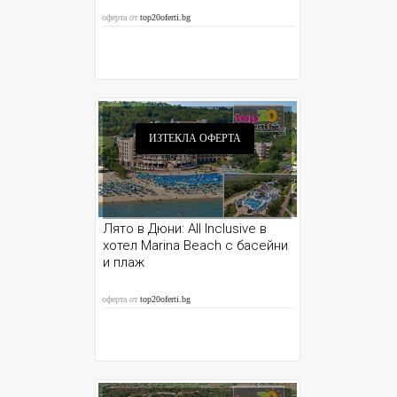
оферта от
top20oferti.bg
ИЗТЕКЛА ОФЕРТА
Лято в Дюни: All Inclusive в
хотел Marina Beach с басейни
и плаж
оферта от
top20oferti.bg