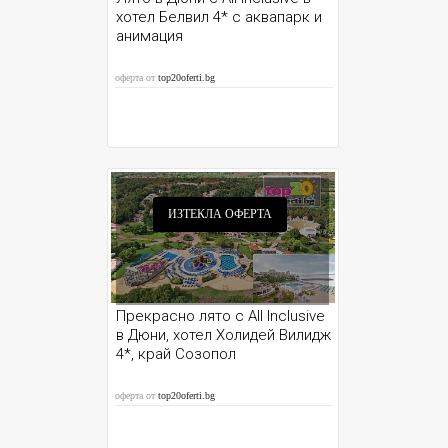
хотел Белвил 4* с аквапарк и
анимация
оферта от
top20oferti.bg
ИЗТЕКЛА ОФЕРТА
Прекрасно лято с All Inclusive
в Дюни, хотел Холидей Вилидж
4*, край Созопол
оферта от
top20oferti.bg