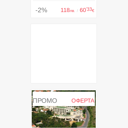
-2%
118
60
'33
лв.
/
€
ПРОМО
ОФЕРТА