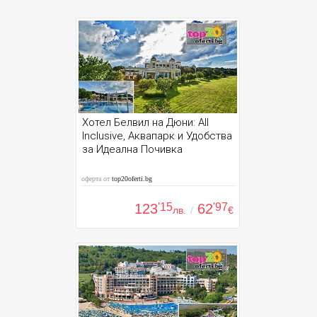
Хотел Белвил на Дюни: All
Inclusive, Аквапарк и Удобства
за Идеална Почивка
оферта от
top20oferti.bg
123
'15
62
'97
лв.
/
€