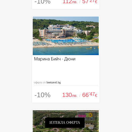
-10%
112
57
'27
лв.
/
€
Марина Бийч - Дюни
оферта от
beetravel.bg
-10%
130
66
'47
лв.
/
€
ИЗТЕКЛА ОФЕРТА