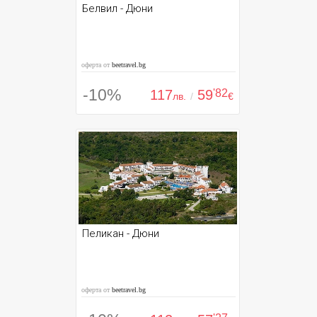
Белвил - Дюни
оферта от
beetravel.bg
-10%
117
59
'82
лв.
/
€
Пеликан - Дюни
оферта от
beetravel.bg