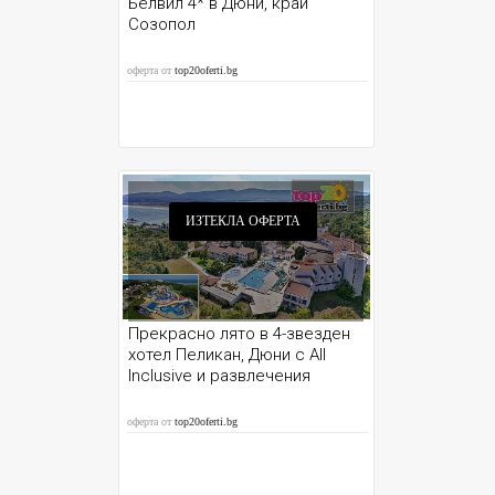
Белвил 4* в Дюни, край
Созопол
оферта от
top20oferti.bg
ИЗТЕКЛА ОФЕРТА
Прекрасно лято в 4-звезден
хотел Пеликан, Дюни с All
Inclusive и развлечения
оферта от
top20oferti.bg