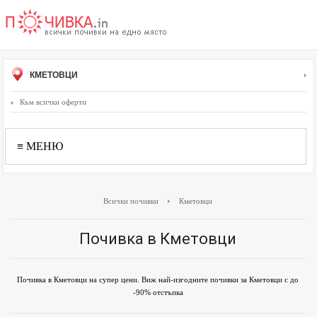
КМЕТОВЦИ
Към всички оферти
≡ МЕНЮ
Всички почивки
Кметовци
Почивка в Кметовци
Почивка в Кметовци на супер цени. Виж най-изгодните почивки за Кметовци с до
-90% отстъпка