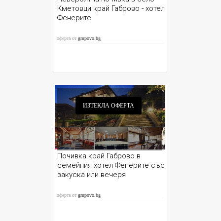
Кметовци край Габрово - хотел
Фенерите
оферта от
grupovo.bg
ИЗТЕКЛА ОФЕРТА
Почивка край Габрово в
семейния хотел Фенерите със
закуска или вечеря
оферта от
grupovo.bg