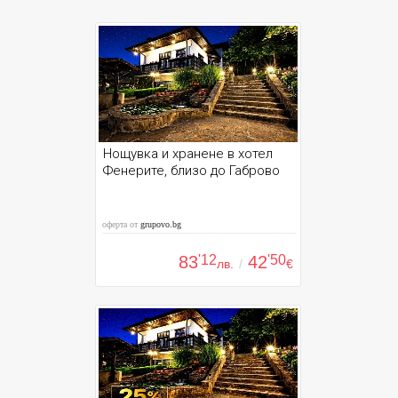
Нощувка и хранене в хотел
Фенерите, близо до Габрово
оферта от
grupovo.bg
83
'12
42
'50
лв.
/
€