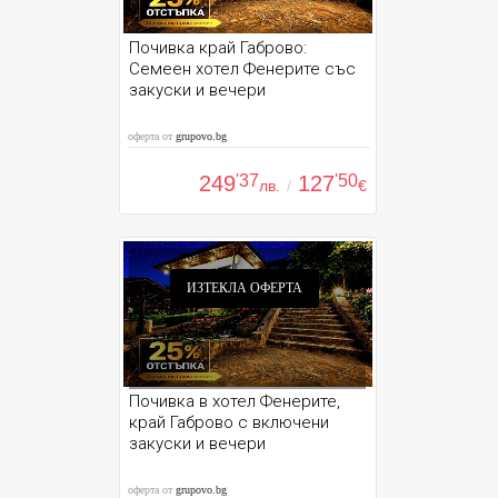
Почивка край Габрово:
Семеен хотел Фенерите със
закуски и вечери
оферта от
grupovo.bg
249
'37
127
'50
лв.
/
€
ИЗТЕКЛА ОФЕРТА
Почивка в хотел Фенерите,
край Габрово с включени
закуски и вечери
оферта от
grupovo.bg