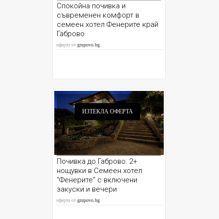
Спокойна почивка и
съвременен комфорт в
семеен хотел Фенерите край
Габрово
оферта от
grupovo.bg
ИЗТЕКЛА ОФЕРТА
Почивка до Габрово: 2+
нощувки в Семеен хотел
"Фенерите" с включени
закуски и вечери
оферта от
grupovo.bg