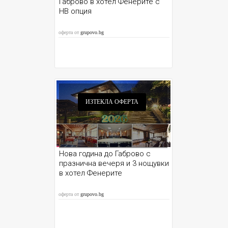
Габрово в хотел Фенерите с
HB опция
оферта от
grupovo.bg
ИЗТЕКЛА ОФЕРТА
Нова година до Габрово с
празнична вечеря и 3 нощувки
в хотел Фенерите
оферта от
grupovo.bg