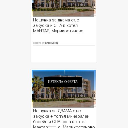
Нощувка за двама със
закуска и СПА в хотел
МАНТАР, Марикостиново
оферта от
grupovo.bg
ИЗТЕКЛА ОФЕРТА
Нощувка за ДВАМА със
закуска + топъл минерален
басейн и СПА зона в хотел
Мантар****, с. Марикостиново