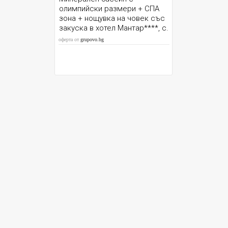
олимпийски размери + СПА
зона + нощувка на човек със
закуска в хотел Мантар****, с.
Марикостиново до Сандаски
оферта от
grupovo.bg