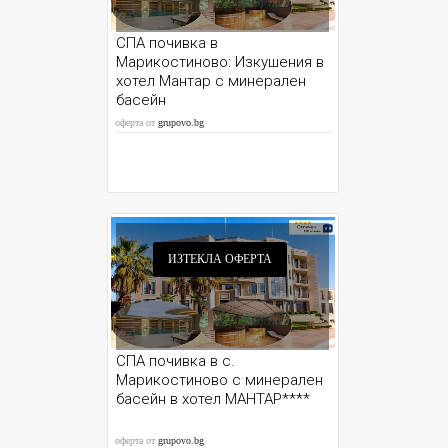
СПА почивка в
Марикостиново: Изкушения в
хотел Мантар с минерален
басейн
оферта от
grupovo.bg
ИЗТЕКЛА ОФЕРТА
СПА почивка в с.
Марикостиново с минерален
басейн в хотел МАНТАР****
оферта от
grupovo.bg