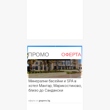
ПРОМО
ОФЕРТА
ИЗТЕКЛА ОФЕРТА
Минерални басейни и SPA в
хотел Мантaр, Марикостиново,
близо до Сандански
оферта от
grupovo.bg