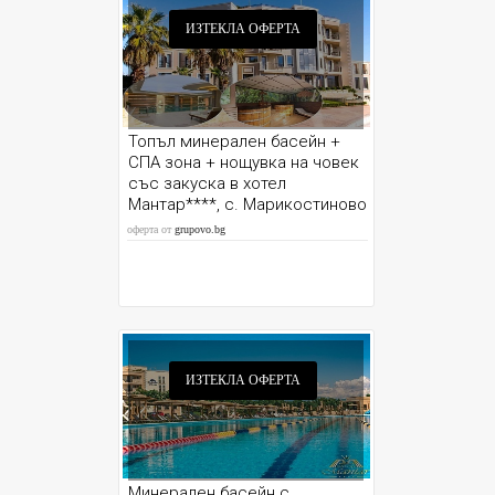
ИЗТЕКЛА ОФЕРТА
Топъл минерален басейн +
СПА зона + нощувка на човек
със закуска в хотел
Мантар****, с. Марикостиново
до Сандаски
оферта от
grupovo.bg
ИЗТЕКЛА ОФЕРТА
Минерален басейн с