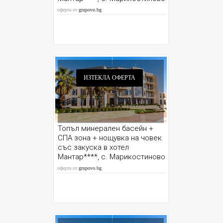
до Сандански
оферта от
grupovo.bg
ИЗТЕКЛА ОФЕРТА
Топъл минерален басейн +
СПА зона + нощувка на човек
със закуска в хотел
Мантар****, с. Марикостиново
до Сандански
оферта от
grupovo.bg