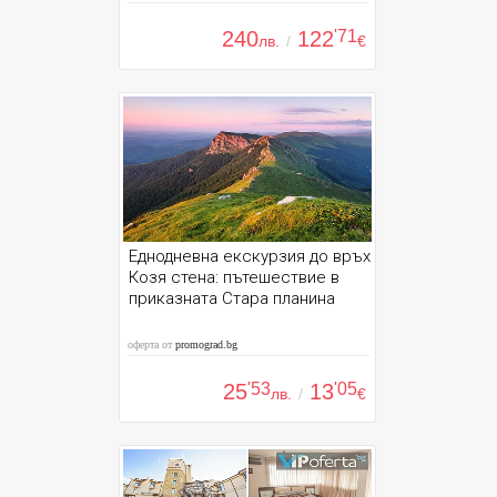
240
122
'71
лв.
/
€
Еднодневна екскурзия до връх
Козя стена: пътешествие в
приказната Стара планина
оферта от
promograd.bg
25
'53
13
'05
лв.
/
€