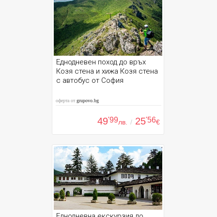
Еднодневен поход до връх
Козя стена и хижа Козя стена
с автобус от София
оферта от
grupovo.bg
49
'99
25
'56
лв.
/
€
Еднодневна екскурзия до