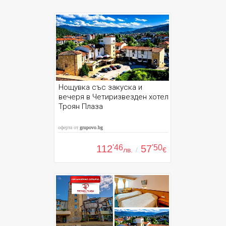
Нощувка със закуска и
вечеря в Четиризвезден хотел
Троян Плаза
оферта от
grupovo.bg
112
'46
57
'50
лв.
/
€