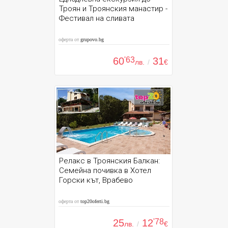
Троян и Троянския манастир -
Фестивал на сливата
оферта от
grupovo.bg
60
'63
31
лв.
/
€
Релакс в Троянския Балкан:
Семейна почивка в Хотел
Горски кът, Врабево
оферта от
top20oferti.bg
25
12
'78
лв.
/
€