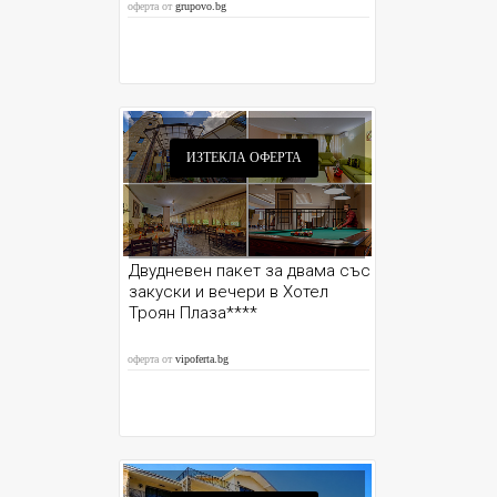
оферта от
grupovo.bg
ИЗТЕКЛА ОФЕРТА
Двудневен пакет за двама със
закуски и вечери в Хотел
Троян Плаза****
оферта от
vipoferta.bg