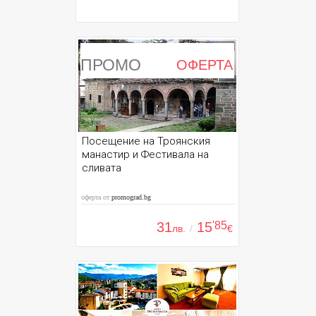
ПРОМО
ОФЕРТА
Посещение на Троянския
манастир и Фестивала на
сливата
оферта от
promograd.bg
31
15
'85
лв.
/
€