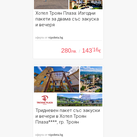
Хотел Троян Плаза: Изгодни
пакети за двама със закуска
и вечеря
оферта от
vipoferta.bg
280
143
'16
лв.
/
€
Тридневен пакет със закуски
и вечери в Хотел Троян
Плаза****, гр. Троян
оферта от
vipoferta.bg