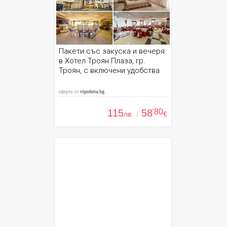
Пакети със закуска и вечеря
в Хотел Троян Плаза, гр.
Троян, с включени удобства
оферта от
vipoferta.bg
115
58
'80
лв.
/
€