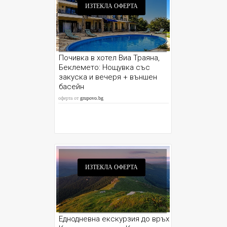
ИЗТЕКЛА ОФЕРТА
Почивка в хотел Виа Траяна,
Беклемето: Нощувка със
закуска и вечеря + външен
басейн
оферта от
grupovo.bg
ИЗТЕКЛА ОФЕРТА
Еднодневна екскурзия до връх