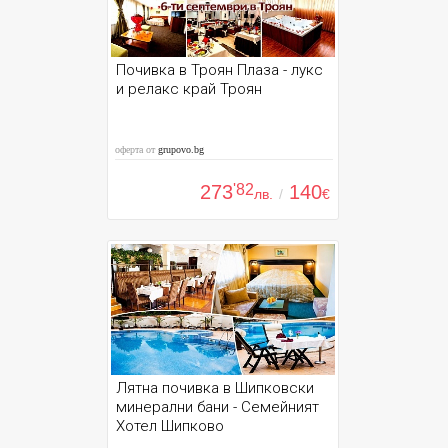
Почивка в Троян Плаза - лукс
и релакс край Троян
оферта от
grupovo.bg
273
'82
140
лв.
/
€
Лятна почивка в Шипковски
минерални бани - Семейният
Хотел Шипково