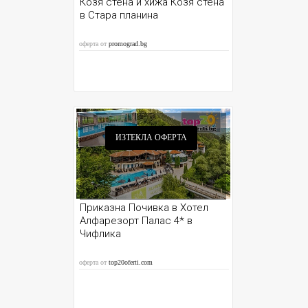
Козя стена и хижа Козя стена
в Стара планина
оферта от
promograd.bg
ИЗТЕКЛА ОФЕРТА
Приказна Почивка в Хотел
Алфарезорт Палас 4* в
Чифлика
оферта от
top20oferti.com