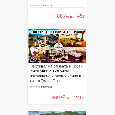
оферта от
grupovo.bg
88
'01
45
лв.
/
€
Фестивал на сливата в Троян:
3 нощувки с включени
изхранване и развлечения в
хотел Троян Плаза
оферта от
grupovo.bg
469
'40
240
лв.
/
€