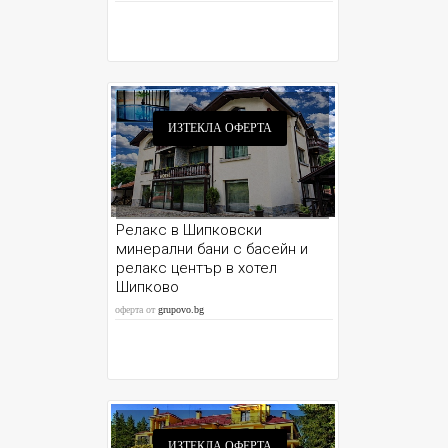
ИЗТЕКЛА ОФЕРТА
Релакс в Шипковски
минерални бани с басейн и
релакс център в хотел
Шипково
оферта от
grupovo.bg
ИЗТЕКЛА ОФЕРТА