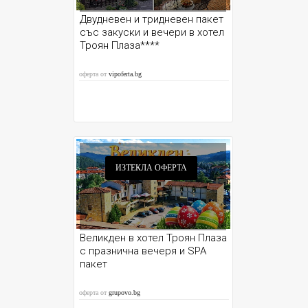
Двудневен и тридневен пакет
със закуски и вечери в хотел
Троян Плаза****
оферта от
vipoferta.bg
ИЗТЕКЛА ОФЕРТА
Великден в хотел Троян Плаза
с празнична вечеря и SPA
пакет
оферта от
grupovo.bg