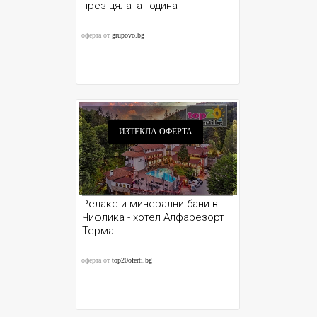
през цялата година
оферта от
grupovo.bg
ИЗТЕКЛА ОФЕРТА
Релакс и минерални бани в
Чифлика - хотел Алфарезорт
Терма
оферта от
top20oferti.bg