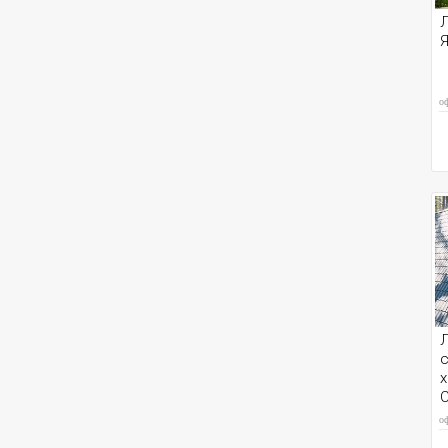
Л
Я
о
Л
с
о