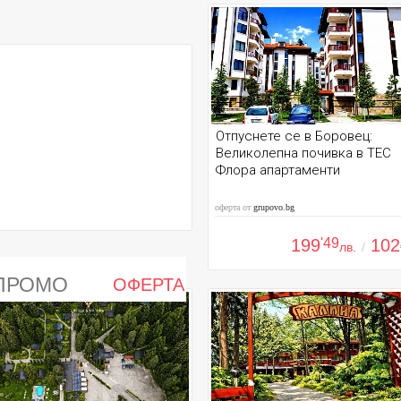
Отпуснете се в Боровец:
Великолепна почивка в ТЕС
Флора апартаменти
оферта от
grupovo.bg
199
'49
102
лв.
/
ПРОМО
ОФЕРТА