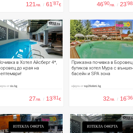
121
61
'87
46
'90
23
'98
лв.
/
€
лв.
/
очивка в Хотел Айсберг 4*,
Приказна почивка в Боровец
оровец до края на
бутиков хотел Мура с външе
ептември!
басейн и SPA зона
ферта от
rio.bg
оферта от
top20oferti.bg
27
13
'81
32
16
'36
лв.
/
€
лв.
/
ИЗТЕКЛА ОФЕРТА
ИЗТЕКЛА ОФЕРТА