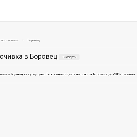
чки почивки
Боровец
очивка в Боровец
13 оферти
ивка в Боровец на супер цени. Виж най-изгодните почивки за Боровец с до -90% отстъпка