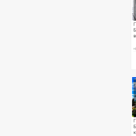
П
Б
о
П
Б
к