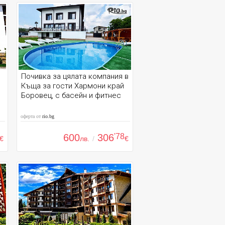
Почивка за цялата компания в
Къща за гости Хармони край
Боровец, с басейн и фитнес
оферта от
rio.bg
600
306
'78
€
лв.
/
€