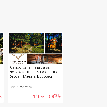
Самостоятелна вила за
четирима във вилно селище
Ягода и Малина, Боровец
оферта от
vipoferta.bg
116
59
'31
€
лв.
/
€