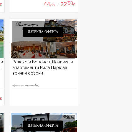
44
22
'50
€
лв.
/
€
ИЗТЕКЛА ОФЕРТА
 в
Релакс в Боровец: Почивка в
н
апартаменти Вила Парк за
всички сезони
оферта от
grupovo.bg
€
ИЗТЕКЛА ОФЕРТА