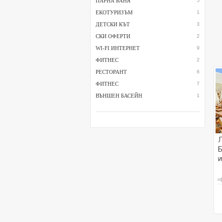
ПАРНА БАНЯ
5
ЕКОТУРИЗЪМ
1
ДЕТСКИ КЪТ
3
СКИ ОФЕРТИ
2
WI-FI ИНТЕРНЕТ
9
ФИТНЕС
2
РЕСТОРАНТ
6
ФИТНЕС
7
ВЪНШЕН БАСЕЙН
1
Л
Б
и
о