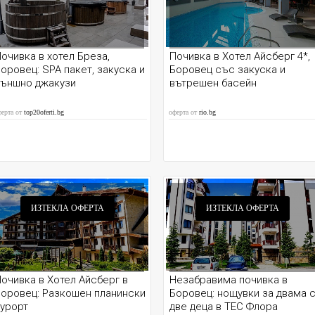
очивка в хотел Бреза,
Почивка в Хотел Айсберг 4*,
оровец: SPA пакет, закуска и
Боровец със закуска и
външно джакузи
вътрешен басейн
ферта от
top20oferti.bg
оферта от
rio.bg
ИЗТЕКЛА ОФЕРТА
ИЗТЕКЛА ОФЕРТА
очивка в Хотел Айсберг в
Незабравима почивка в
оровец: Разкошен планински
Боровец: нощувки за двама 
урорт
две деца в ТЕС Флора