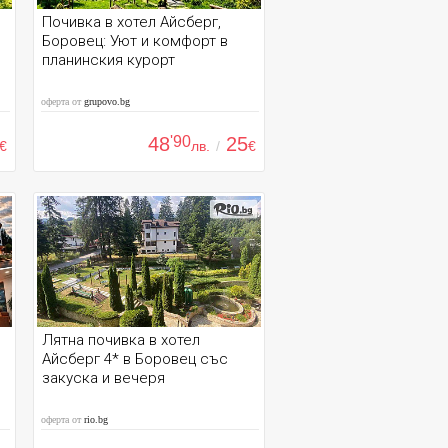
Почивка в хотел Айсберг,
Боровец: Уют и комфорт в
планинския курорт
оферта от
grupovo.bg
48
'90
25
€
лв.
/
€
Лятна почивка в хотел
Айсберг 4* в Боровец със
закуска и вечеря
оферта от
rio.bg