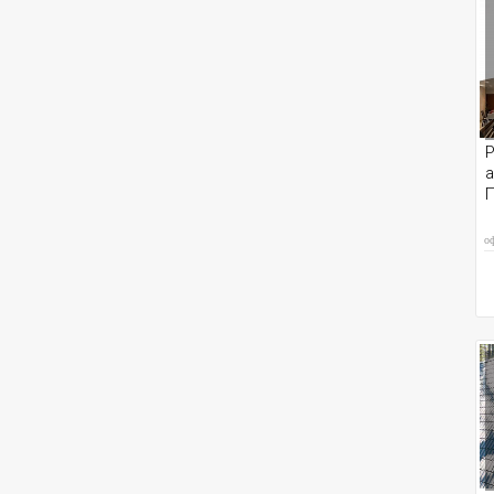
Р
а
П
о