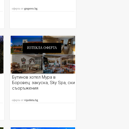
оферта от
grupovo.bg
ИЗТЕКЛА ОФЕРТА
Бутинов хотел Мура в
Боровец: закуска, Sky Spa, ски
съоръжения
оферта от
vipoferta.bg