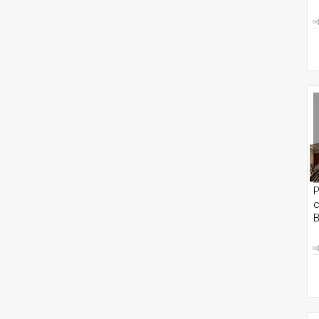
о
Р
с
В
о