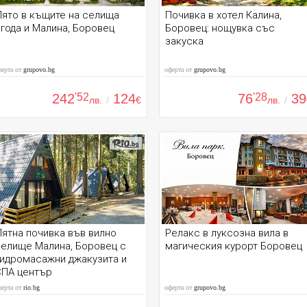
ято в къщите на селища
Почивка в хотел Калина,
года и Малина, Боровец
Боровец: нощувка със
закуска
ферта от
grupovo.bg
оферта от
grupovo.bg
242
'52
124
76
'28
39
лв.
/
€
лв.
/
ятна почивка във вилно
Релакс в луксозна вила в
елище Малина, Боровец с
магическия курорт Боровец
хидромасажни джакузита и
СПА център
ферта от
rio.bg
оферта от
grupovo.bg