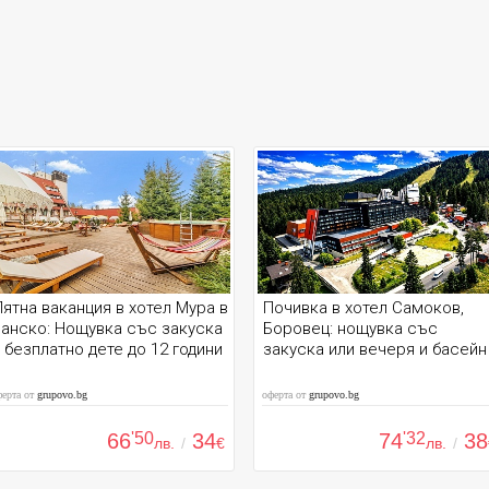
ятна ваканция в хотел Мура в
Почивка в хотел Самоков,
анско: Нощувка със закуска
Боровец: нощувка със
 безплатно дете до 12 години
закуска или вечеря и басейн
ферта от
grupovo.bg
оферта от
grupovo.bg
66
'50
34
74
'32
38
лв.
/
€
лв.
/