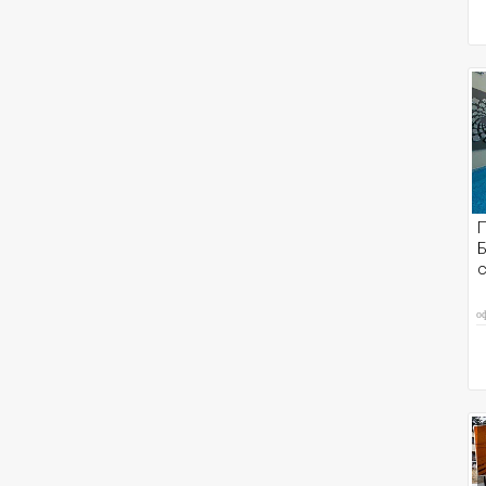
П
Б
с
о