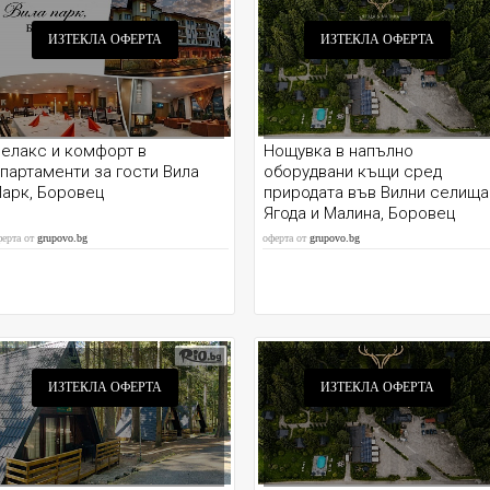
ИЗТЕКЛА ОФЕРТА
ИЗТЕКЛА ОФЕРТА
елакс и комфорт в
Нощувка в напълно
партаменти за гости Вила
оборудвани къщи сред
арк, Боровец
природата във Вилни селища
Ягода и Малина, Боровец
ферта от
grupovo.bg
оферта от
grupovo.bg
ИЗТЕКЛА ОФЕРТА
ИЗТЕКЛА ОФЕРТА