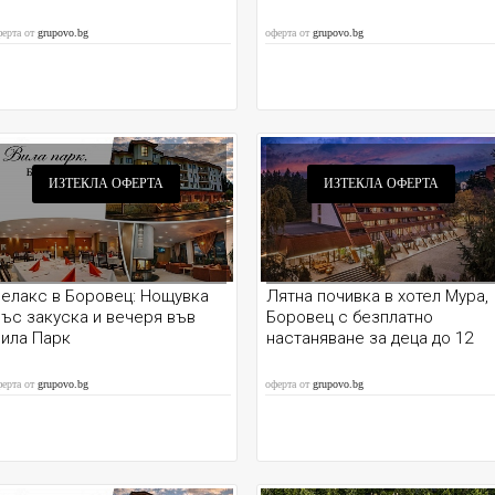
ферта от
grupovo.bg
оферта от
grupovo.bg
ИЗТЕКЛА ОФЕРТА
ИЗТЕКЛА ОФЕРТА
елакс в Боровец: Нощувка
Лятна почивка в хотел Мура,
ъс закуска и вечеря във
Боровец с безплатно
ила Парк
настаняване за деца до 12
ферта от
grupovo.bg
оферта от
grupovo.bg