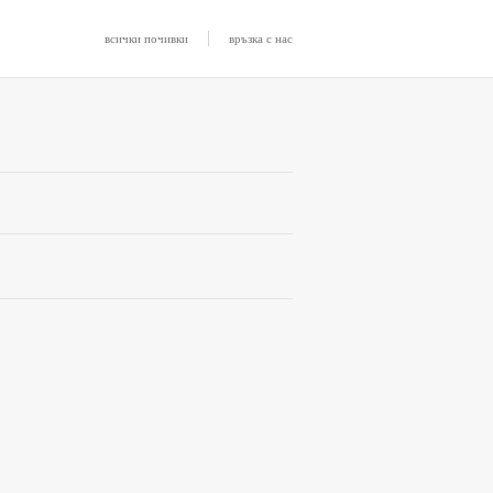
|
всички почивки
връзка с нас