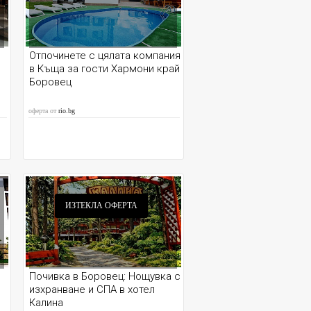
Отпочинете с цялата компания
в Къща за гости Хармони край
Боровец
оферта от
rio.bg
ИЗТЕКЛА ОФЕРТА
Почивка в Боровец: Нощувка с
с
изхранване и СПА в хотел
Калина