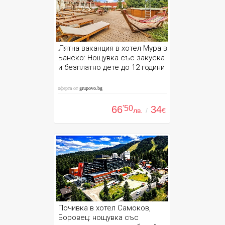
Лятна ваканция в хотел Мура в
Банско: Нощувка със закуска
и безплатно дете до 12 години
оферта от
grupovo.bg
66
'50
34
лв.
/
€
Почивка в хотел Самоков,
Боровец: нощувка със