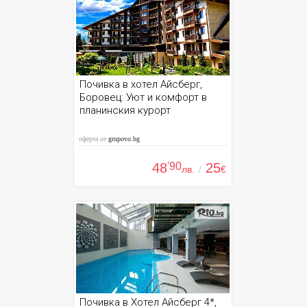
Почивка в хотел Айсберг,
Боровец: Уют и комфорт в
планинския курорт
оферта от
grupovo.bg
48
'90
25
лв.
/
€
Почивка в Хотел Айсберг 4*,