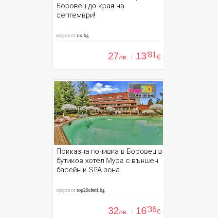
Боровец до края на
септември!
оферта от
rio.bg
27
13
'81
лв.
/
€
Приказна почивка в Боровец в
бутиков хотел Мура с външен
басейн и SPA зона
оферта от
top20oferti.bg
32
16
'36
лв.
/
€