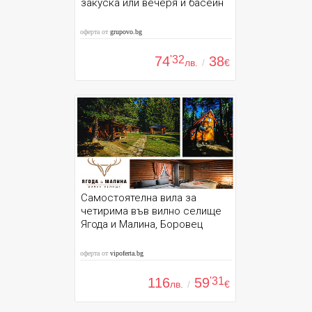
закуска или вечеря и басейн
оферта от
grupovo.bg
74
'32
38
лв.
/
€
Самостоятелна вила за
четирима във вилно селище
Ягода и Малина, Боровец
оферта от
vipoferta.bg
116
59
'31
лв.
/
€