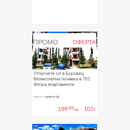
ПРОМО
ОФЕРТА
Отпуснете се в Боровец:
Великолепна почивка в ТЕС
Флора апартаменти
оферта от
grupovo.bg
199
'49
102
лв.
/
€