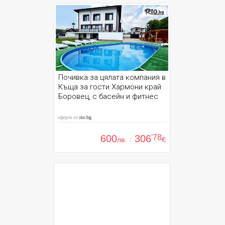
Почивка за цялата компания в
Къща за гости Хармони край
Боровец, с басейн и фитнес
оферта от
rio.bg
600
306
'78
лв.
/
€