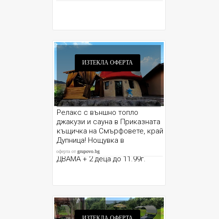
ИЗТЕКЛА ОФЕРТА
Релакс с външно топло
джакузи и сауна в Приказната
къщичка на Смърфовете, край
Дупница! Нощувка в
самостоятелна къщичка за
оферта от
grupovo.bg
ДВАМА + 2 деца до 11.99г.
ИЗТЕКЛА ОФЕРТА