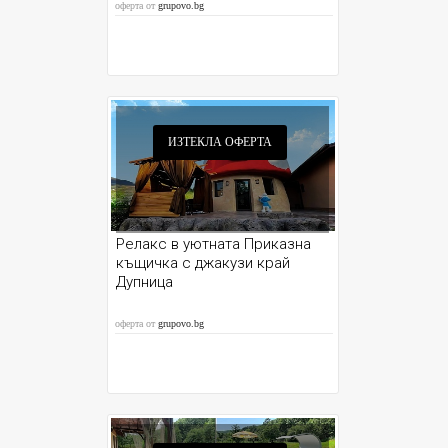
оферта от
grupovo.bg
ИЗТЕКЛА ОФЕРТА
Релакс в уютната Приказна
къщичка с джакузи край
Дупница
оферта от
grupovo.bg