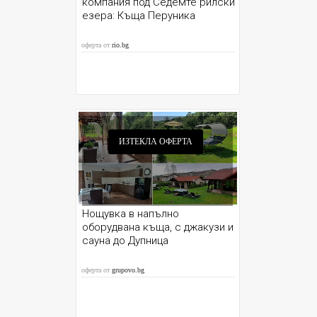
компания под Седемте рилски
езера: Къща Перуника
оферта от
rio.bg
ИЗТЕКЛА ОФЕРТА
Нощувка в напълно
оборудвана къща, с джакузи и
сауна до Дупница
оферта от
grupovo.bg