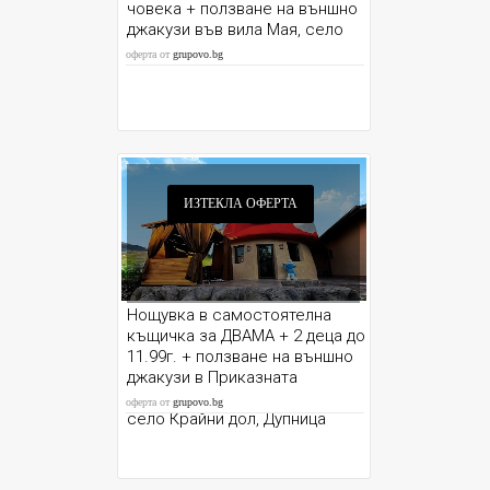
човека + ползване на външно
джакузи във вила Мая, село
Крайни дол, Дупница.
оферта от
grupovo.bg
ИЗТЕКЛА ОФЕРТА
Нощувка в самостоятелна
къщичка за ДВАМА + 2 деца до
11.99г. + ползване на външно
джакузи в Приказната
къщичка на Смърфовете,
оферта от
grupovo.bg
село Крайни дол, Дупница