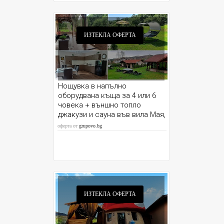
ИЗТЕКЛА ОФЕРТА
Нощувка в напълно
оборудвана къща за 4 или 6
човека + външно топло
джакузи и сауна във вила Мая,
село Крайни дол, Дупница.
оферта от
grupovo.bg
ИЗТЕКЛА ОФЕРТА