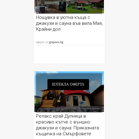
Нощувка в уютна къща с
джакузи и сауна във вила Мая,
Крайни дол
оферта от
grupovo.bg
ИЗТЕКЛА ОФЕРТА
Релакс край Дупница в
красиво кътче с външно
джакузи и сауна: Приказната
къщичка на Смърфовете