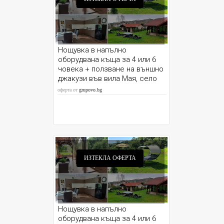
Нощувка в напълно
оборудвана къща за 4 или 6
човека + ползване на външно
джакузи във вила Мая, село
Крайни дол, Дупница.
оферта от
grupovo.bg
ИЗТЕКЛА ОФЕРТА
Нощувка в напълно
оборудвана къща за 4 или 6