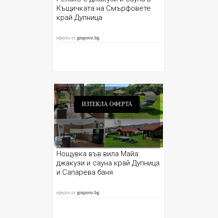
Къщичката на Смърфовете
край Дупница
оферта от
grupovo.bg
ИЗТЕКЛА ОФЕРТА
Нощувка във вила Майа:
джакузи и сауна край Дупница
и Сапарева баня
оферта от
grupovo.bg