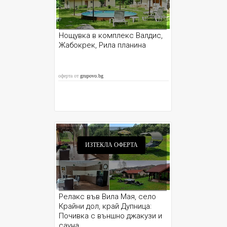
Нощувка в комплекс Валдис,
Жабокрек, Рила планина
оферта от
grupovo.bg
ИЗТЕКЛА ОФЕРТА
Релакс във Вила Мая, село
Крайни дол, край Дупница:
Почивка с външно джакузи и
сауна