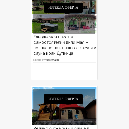
ИЗТЕКЛА ОФЕРТА
Еднодневен пакет в
самостоятелни вили Мая +
ползване на външно джакузи и
сауна край Дупница
оферта от
vipoferta.bg
ИЗТЕКЛА ОФЕРТА
Релакс с джакузи и сауна в