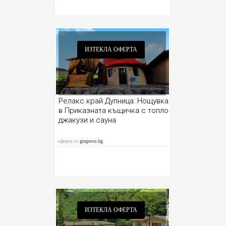
ИЗТЕКЛА ОФЕРТА
Релакс край Дупница: Нощувка
в Приказната къщичка с топло
джакузи и сауна
оферта от
grupovo.bg
ИЗТЕКЛА ОФЕРТА