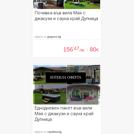
Почивка във вила Мая с
джакузи и сауна край Дупница
оферта от
grupovo.bg
156
'47
80
лв.
/
€
ИЗТЕКЛА ОФЕРТА
Еднодневен пакет във вили
Мая с джакузи и сауна край
Дупница
оферта от
vipoferta.bg