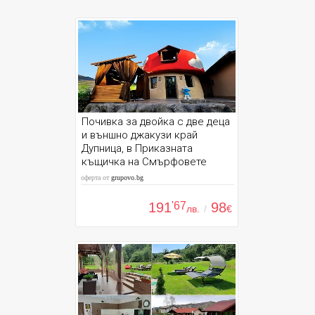
Почивка за двойка с две деца
и външно джакузи край
Дупница, в Приказната
къщичка на Смърфовете
оферта от
grupovo.bg
191
'67
98
лв.
/
€