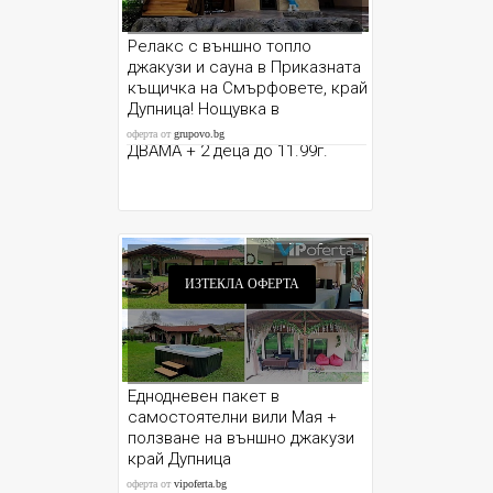
Релакс с външно топло
джакузи и сауна в Приказната
къщичка на Смърфовете, край
Дупница! Нощувка в
самостоятелна къщичка за
оферта от
grupovo.bg
ДВАМА + 2 деца до 11.99г.
ИЗТЕКЛА ОФЕРТА
Еднодневен пакет в
самостоятелни вили Мая +
ползване на външно джакузи
край Дупница
оферта от
vipoferta.bg