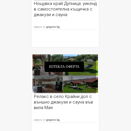
Нощувка край Дупница: уикенд
в самостоятелна къщичка с
джакузи и сауна
оферта от
grupovo.bg
ИЗТЕКЛА ОФЕРТА
Релакс в село Крайни дол с
външно джакузи и сауна във
вила Мая
оферта от
grupovo.bg