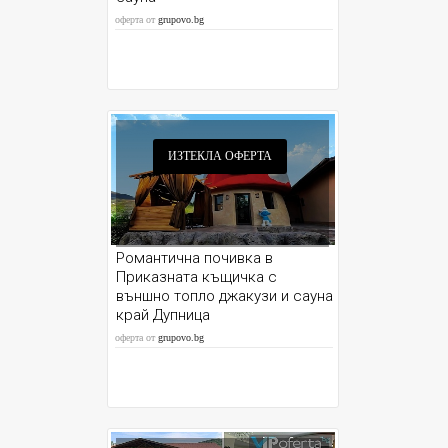
оферта от
grupovo.bg
ИЗТЕКЛА ОФЕРТА
Романтична почивка в
Приказната къщичка с
външно топло джакузи и сауна
край Дупница
оферта от
grupovo.bg