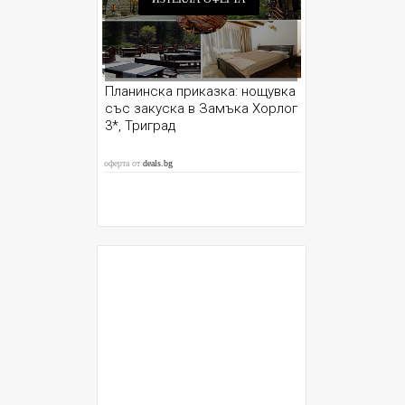
Планинска приказка: нощувка
със закуска в Замъка Хорлог
3*, Триград
оферта от
deals.bg