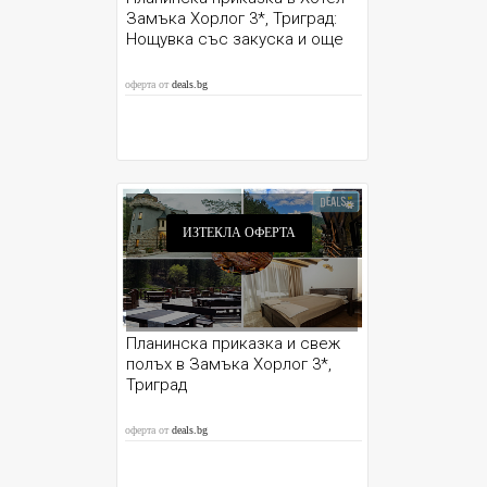
Замъка Хорлог 3*, Триград:
Нощувка със закуска и още
оферта от
deals.bg
ИЗТЕКЛА ОФЕРТА
Планинска приказка и свеж
полъх в Замъка Хорлог 3*,
Триград
оферта от
deals.bg