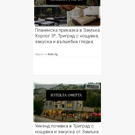
Планинска приказка в Замъка
Хорлог 3*, Триград с нощувка,
закуска и вълшебна гледка
оферта от
deals.bg
ИЗТЕКЛА ОФЕРТА
Уикенд почивка в Триград с
нощувка и закуска от Замъка