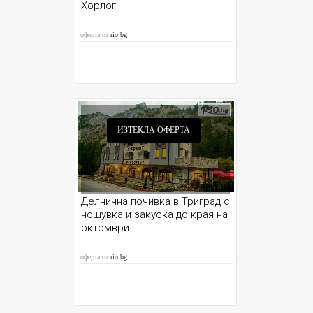
Хорлог
оферта от
rio.bg
ИЗТЕКЛА ОФЕРТА
Делнична почивка в Триград с
нощувка и закуска до края на
октомври
оферта от
rio.bg