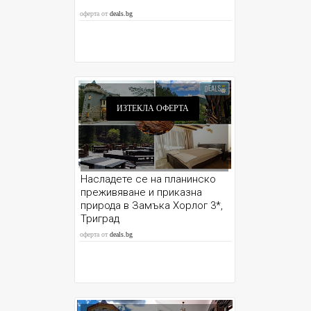
оферта от
deals.bg
ИЗТЕКЛА ОФЕРТА
Насладете се на планинско
преживяване и приказна
природа в Замъка Хорлог 3*,
Триград
оферта от
deals.bg