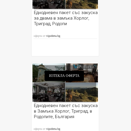
Еднодневен пакет със закуска
за двама в замъка Хорлог,
Триград, Родопи
оферта от
vipoferta.bg
ИЗТЕКЛА ОФЕРТА
Еднодневен пакет със закуска
в Замъка Хорлог, Триград, в
Родопите, България
оферта от
vipoferta.bg