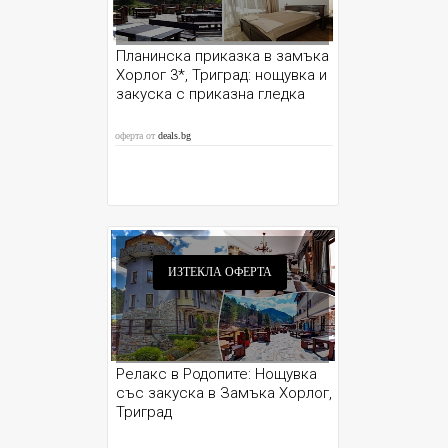
Планинска приказка в замъка
Хорлог 3*, Триград: нощувка и
закуска с приказна гледка
оферта от
deals.bg
ИЗТЕКЛА ОФЕРТА
Релакс в Родопите: Нощувка
със закуска в Замъка Хорлог,
Триград