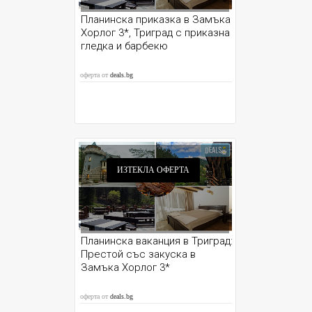
Планинска приказка в Замъка
Хорлог 3*, Триград с приказна
гледка и барбекю
оферта от
deals.bg
ИЗТЕКЛА ОФЕРТА
Планинска ваканция в Триград:
Престой със закуска в
Замъка Хорлог 3*
оферта от
deals.bg