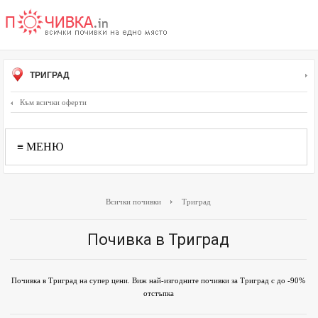
ТРИГРАД
Към всички оферти
≡ МЕНЮ
Всички почивки
Триград
Почивка в Триград
Почивка в Триград на супер цени. Виж най-изгодните почивки за Триград с до -90%
отстъпка