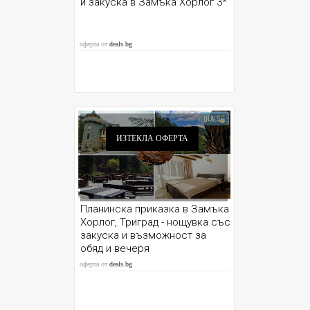
и закуска в Замъка Хорлог 3*
оферта от
deals.bg
ИЗТЕКЛА ОФЕРТА
Планинска приказка в Замъка
Хорлог, Триград - нощувка със
закуска и възможност за
обяд и вечеря
оферта от
deals.bg