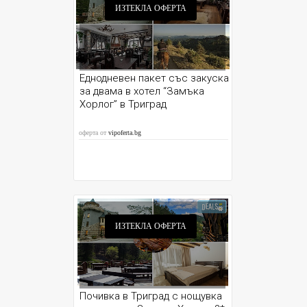
ИЗТЕКЛА ОФЕРТА
Еднодневен пакет със закуска
за двама в хотел “Замъка
Хорлог” в Триград
оферта от
vipoferta.bg
ИЗТЕКЛА ОФЕРТА
Почивка в Триград с нощувка