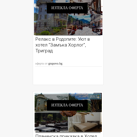
ИЗТЕКЛА ОФЕРТА
Релакс в Родопите: Уют в
хотел "Замъка Хорлог",
Триград
оферта от
grupovo.bg
ИЗТЕКЛА ОФЕРТА
Планинска приказка в Хотел