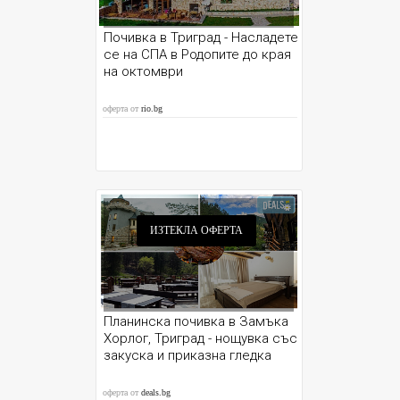
Почивка в Триград - Насладете
се на СПА в Родопите до края
на октомври
оферта от
rio.bg
ИЗТЕКЛА ОФЕРТА
Планинска почивка в Замъка
Хорлог, Триград - нощувка със
закуска и приказна гледка
оферта от
deals.bg