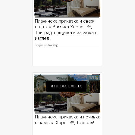
Планинска приказка и свеж
полъх в Замъка Хорлог 3*,
Триград: нощувка и закуска с
изглед
оферта от
deals.bg
ИЗТЕКЛА ОФЕРТА
Планинска приказка и почивка
в замъка Хорог 3*, Триград!