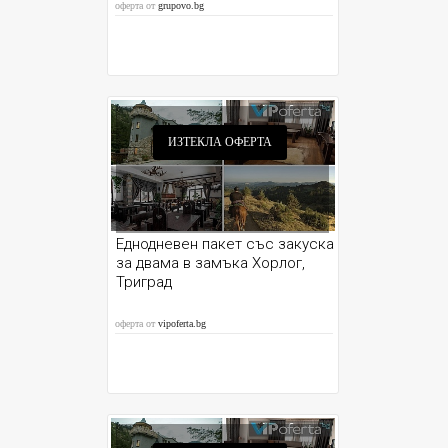
оферта от
grupovo.bg
ИЗТЕКЛА ОФЕРТА
Еднодневен пакет със закуска
за двама в замъка Хорлог,
Триград
оферта от
vipoferta.bg