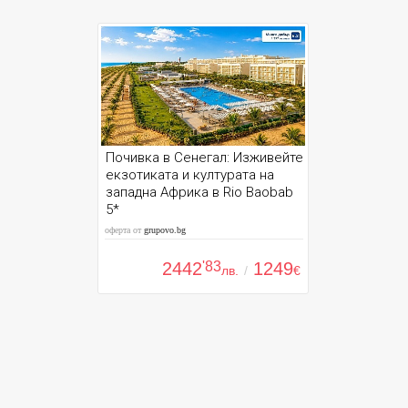
Почивка в Сенегал: Изживейте
екзотиката и културата на
западна Африка в Rio Baobab
5*
оферта от
grupovo.bg
2442
'83
1249
лв.
/
€