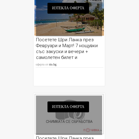
ИЗТЕКЛА ОФЕРТА
Посетете Шри Ланка през
Февруари и Март! 7 нощувки
със закуски и вечери +
самолетен билет и
възможност за Сафари
оферта от
rio.bg
ИЗТЕКЛА ОФЕРТА
Посетете Шри Ланка през