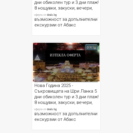
дни обиколен тур и 3 дни плаж!
8 нощувки, закуски, вечери,
летищни такси, трансфери и
оферта от
deals.bg
възможност за допълнителни
екскурзии от Абакс
ИЗТЕКЛА ОФЕРТА
Нова Година 2025 -
Съкровищата на Шри Ланка 5
дни обиколен тур и 3 дни плаж!
8 нощувки, закуски, вечери,
летищни такси, трансфери и
оферта от
deals.bg
възможност за допълнителни
екскурзии от Абакс