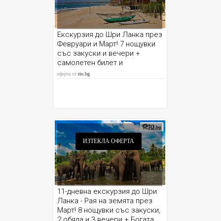
Екскурзия до Шри Ланка през
Февруари и Март! 7 нощувки
със закуски и вечери +
самолетен билет и
възможност за Сафари
оферта от
rio.bg
ИЗТЕКЛА ОФЕРТА
11-дневна екскурзия до Шри
Ланка - Рая на земята през
Март! 8 нощувки със закуски,
2 обяда и 3 вечери + Богата