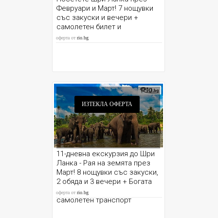
Февруари и Март! 7 нощувки
със закуски и вечери +
самолетен билет и
възможност за Сафари
оферта от
rio.bg
ИЗТЕКЛА ОФЕРТА
11-дневна екскурзия до Шри
Ланка - Рая на земята през
Март! 8 нощувки със закуски,
2 обяда и 3 вечери + Богата
екскурзионна програма +
оферта от
rio.bg
самолетен транспорт