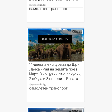
екскурзионна програма +
оферта от
rio.bg
самолетен транспорт
ИЗТЕКЛА ОФЕРТА
11-дневна екскурзия до Шри
Ланка - Рая на земята през
Март! 8 нощувки със закуски,
2 обяда и 3 вечери + Богата
екскурзионна програма +
оферта от
rio.bg
самолетен транспорт