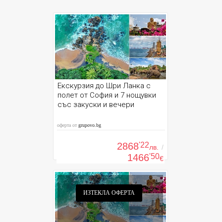
Екскурзия до Шри Ланка с
полет от София и 7 нощувки
със закуски и вечери
оферта от
grupovo.bg
2868
'22
лв.
/
1466
'50
€
ИЗТЕКЛА ОФЕРТА