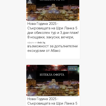
Нова Година 2025 -
Съкровищата на Шри Ланка 5
дни обиколен тур и 3 дни плаж!
8 нощувки, закуски, вечери,
летищни такси, трансфери и
оферта от
deals.bg
възможност за допълнителни
екскурзии от Абакс
ИЗТЕКЛА ОФЕРТА
Нова Година 2025 -
Съкровищата на Шри Ланка 5