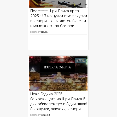
Посетете Шри Ланка през
2025 г.! 7 нощувки със закуски
и вечери + самолетен билет и
възможност за Сафари
оферта от
rio.bg
ИЗТЕКЛА ОФЕРТА
Нова Година 2025 -
Съкровищата на Шри Ланка 5
дни обиколен тур и 3 дни плаж!
8 нощувки, закуски, вечери,
летищни такси, трансфери и
оферта от
deals.bg