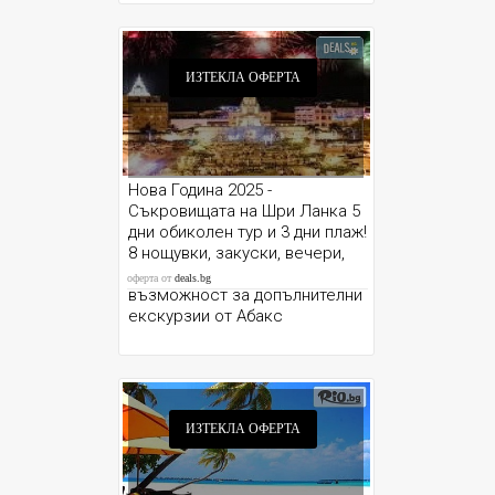
ИЗТЕКЛА ОФЕРТА
Нова Година 2025 -
Съкровищата на Шри Ланка 5
дни обиколен тур и 3 дни плаж!
8 нощувки, закуски, вечери,
летищни такси, трансфери и
оферта от
deals.bg
възможност за допълнителни
екскурзии от Абакс
ИЗТЕКЛА ОФЕРТА