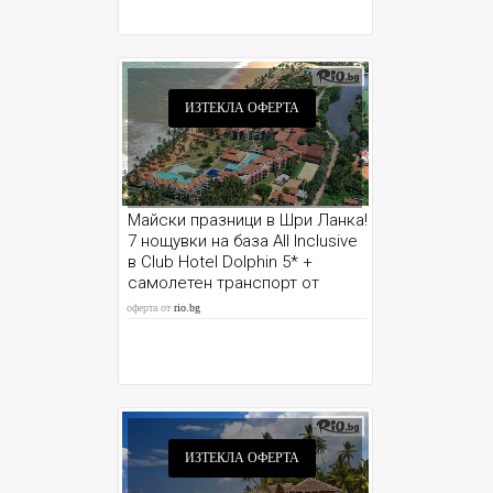
ИЗТЕКЛА ОФЕРТА
Майски празници в Шри Ланка!
7 нощувки на база All Inclusive
в Club Hotel Dolphin 5* +
самолетен транспорт от
София и водач
оферта от
rio.bg
ИЗТЕКЛА ОФЕРТА