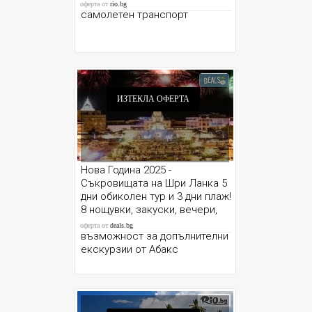
екскурзионна програма +
оферта от
rio.bg
самолетен транспорт
ИЗТЕКЛА ОФЕРТА
Нова Година 2025 -
Съкровищата на Шри Ланка 5
дни обиколен тур и 3 дни плаж!
8 нощувки, закуски, вечери,
летищни такси, трансфери и
оферта от
deals.bg
възможност за допълнителни
екскурзии от Абакс