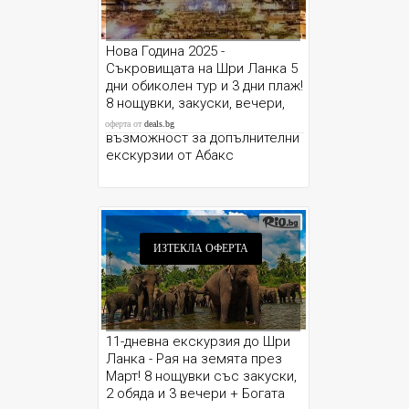
Нова Година 2025 -
Съкровищата на Шри Ланка 5
дни обиколен тур и 3 дни плаж!
8 нощувки, закуски, вечери,
летищни такси, трансфери и
оферта от
deals.bg
възможност за допълнителни
екскурзии от Абакс
ИЗТЕКЛА ОФЕРТА
11-дневна екскурзия до Шри
Ланка - Рая на земята през
Март! 8 нощувки със закуски,
2 обяда и 3 вечери + Богата