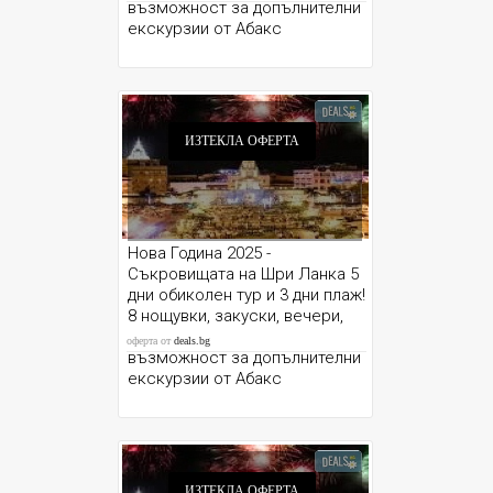
възможност за допълнителни
екскурзии от Абакс
ИЗТЕКЛА ОФЕРТА
Нова Година 2025 -
Съкровищата на Шри Ланка 5
дни обиколен тур и 3 дни плаж!
8 нощувки, закуски, вечери,
летищни такси, трансфери и
оферта от
deals.bg
възможност за допълнителни
екскурзии от Абакс
ИЗТЕКЛА ОФЕРТА