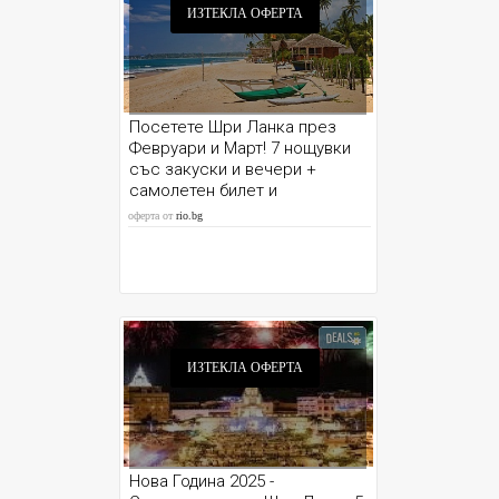
ИЗТЕКЛА ОФЕРТА
Посетете Шри Ланка през
Февруари и Март! 7 нощувки
със закуски и вечери +
самолетен билет и
възможност за Сафари
оферта от
rio.bg
ИЗТЕКЛА ОФЕРТА
Нова Година 2025 -