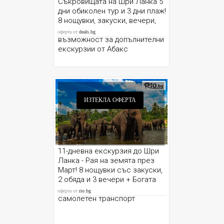
Съкровищата на Шри Ланка 5
дни обиколен тур и 3 дни плаж!
8 нощувки, закуски, вечери,
летищни такси, трансфери и
оферта от
deals.bg
възможност за допълнителни
екскурзии от Абакс
ИЗТЕКЛА ОФЕРТА
11-дневна екскурзия до Шри
Ланка - Рая на земята през
Март! 8 нощувки със закуски,
2 обяда и 3 вечери + Богата
екскурионна програма +
оферта от
rio.bg
самолетен транспорт