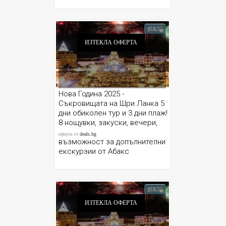
ИЗТЕКЛА ОФЕРТА
Нова Година 2025 -
Съкровищата на Шри Ланка 5
дни обиколен тур и 3 дни плаж!
8 нощувки, закуски, вечери,
летищни такси, трансфери и
оферта от
deals.bg
възможност за допълнителни
екскурзии от Абакс
ИЗТЕКЛА ОФЕРТА