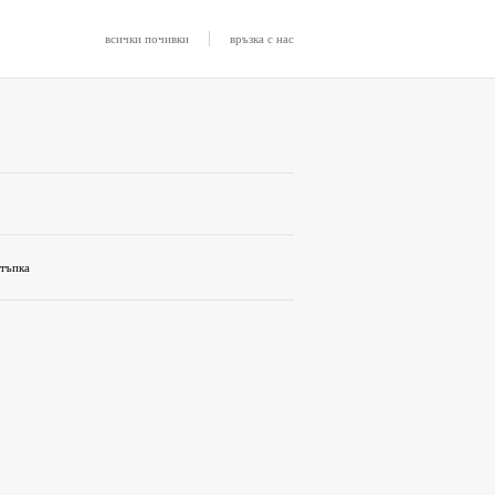
|
всички почивки
връзка с нас
стъпка