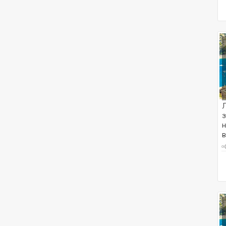
Л
з
н
о