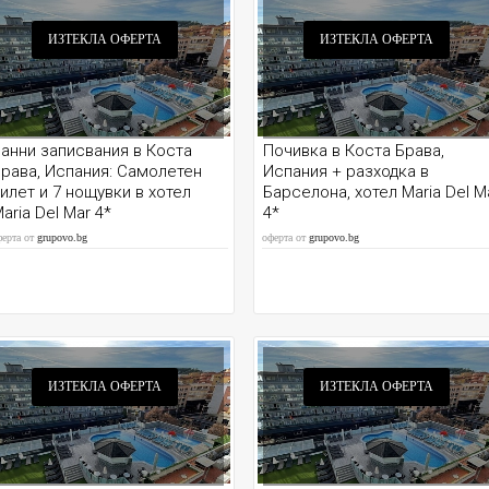
ИЗТЕКЛА ОФЕРТА
ИЗТЕКЛА ОФЕРТА
анни записвания в Коста
Почивка в Коста Брава,
рава, Испания: Самолетен
Испания + разходка в
илет и 7 нощувки в хотел
Барселона, хотел Maria Del M
aria Del Mar 4*
4*
ферта от
grupovo.bg
оферта от
grupovo.bg
ИЗТЕКЛА ОФЕРТА
ИЗТЕКЛА ОФЕРТА