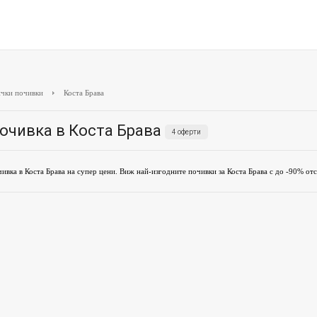
чки почивки
Коста Брава
очивка в Коста Брава
4 оферти
ивка в Коста Брава на супер цени. Виж най-изгодните почивки за Коста Брава с до -90% от