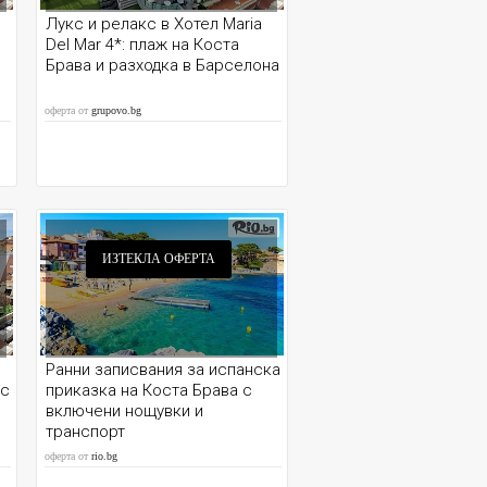
Лукс и релакс в Хотел Maria
Del Mar 4*: плаж на Коста
Брава и разходка в Барселона
оферта от
grupovo.bg
ИЗТЕКЛА ОФЕРТА
Ранни записвания за испанска
 с
приказка на Коста Брава с
включени нощувки и
транспорт
оферта от
rio.bg