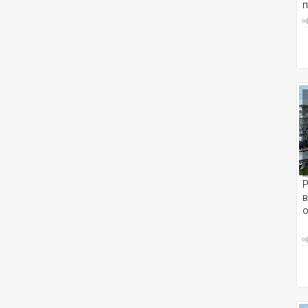
о
Р
в
о
о