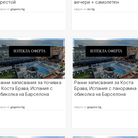
престой
вечери + самолетен
транспорт
ферта от
grupovo.bg
оферта от
rio.bg
ИЗТЕКЛА ОФЕРТА
ИЗТЕКЛА ОФЕРТА
анни записвания за почивка
Ранни записвания за Коста
 Коста Брава, Испания с
Брава, Испания с панорамна
биколка на Барселона
обиколка на Барселона
ферта от
grupovo.bg
оферта от
grupovo.bg