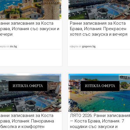
анни записвания за Коста
Ранни записвания за Коста
рава, Испания със закуски и
Брава, Испания: Прекрасен
вечери
хотел със закуска и вечеря
ферта от
rio.bg
оферта от
grupovo.bg
ИЗТЕКЛА ОФЕРТА
ИЗТЕКЛА ОФЕРТА
анни записвания за Коста
ЛЯТО 2026: Ранни записвани
рава, Испания: Панорамна
— Коста Брава, Испания. 7
обиколка и комфортен
нощувки със закуски и