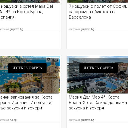
 нощувки в хотел Maria Del
7 нощувки с полет от София,
ar 4* на Коста Брава,
панорамна обиколка на
Испания
Барселона
ферта от
grupovo.bg
оферта от
grupovo.bg
ИЗТЕКЛА ОФЕРТА
ИЗТЕКЛА ОФЕРТА
анни записвания за Коста
Мария Дел Мар 4*, Коста
рава, Испания: 7 нощувки
Брава: Хотел близо до плажа
ъс закуски и вечери
закуска и вечеря
ферта от
rio.bg
оферта от
grupovo.bg