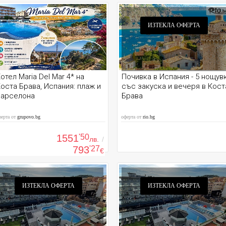
ИЗТЕКЛА ОФЕРТА
отел Maria Del Mar 4* на
Почивка в Испания - 5 нощув
оста Брава, Испания: плаж и
със закуска и вечеря в Кост
Барселона
Брава
ферта от
grupovo.bg
оферта от
rio.bg
1551
'50
лв.
/
793
'27
€
ИЗТЕКЛА ОФЕРТА
ИЗТЕКЛА ОФЕРТА