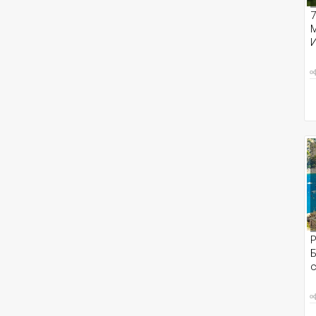
7
M
о
Р
Б
с
о