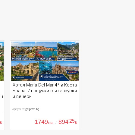
Хотел Maria Del Mar 4* в Коста
Брава: 7 нощувки със закуски
ен
и вечери
оферта от
grupovo.bg
1749
894
'25
€
лв.
/
€