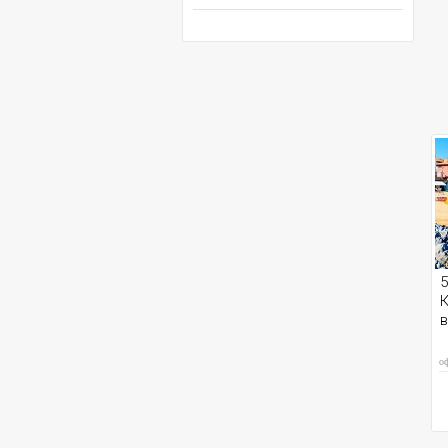
5
К
в
о