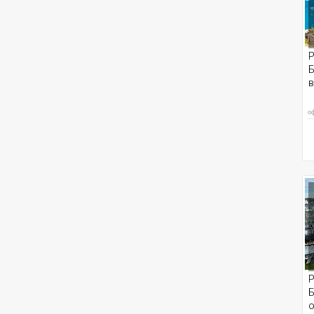
Р
Б
о
Р
Б