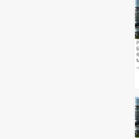
Р
Б
б
M
о