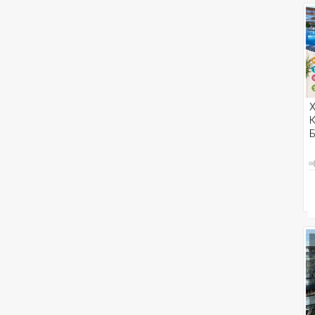
Х
К
о