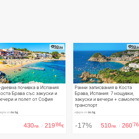
-дневна почивка в Испания:
Ранни записвания в Коста
оста Брава със закуски и
Брава, Испания: 7 нощувки,
ечери и полет от София
закуски и вечери + самолет
транспорт
ферта от
rio.bg
оферта от
rio.bg
-17%
430
219
'86
510
260
'76
лв.
/
€
лв.
/