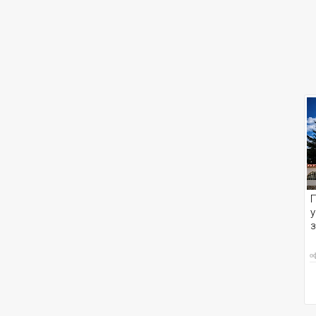
П
у
з
о