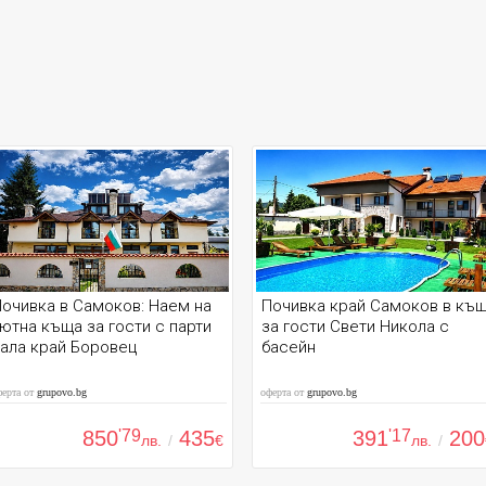
очивка в Самоков: Наем на
Почивка край Самоков в къ
ютна къща за гости с парти
за гости Свети Никола с
ала край Боровец
басейн
ферта от
grupovo.bg
оферта от
grupovo.bg
850
'79
435
391
'17
200
лв.
/
€
лв.
/