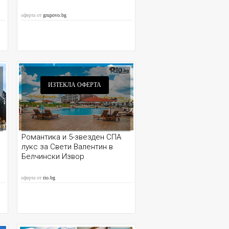
оферта от
grupovo.bg
ИЗТЕКЛА ОФЕРТА
Романтика и 5-звезден СПА
лукс за Свети Валентин в
Белчински Извор
оферта от
rio.bg