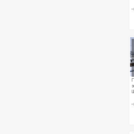
о
з
о