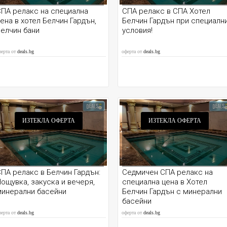
ПА релакс на специална
СПА релакс в СПА Хотел
ена в хотел Белчин Гардън,
Белчин Гардън при специалн
елчин бани
условия!
ферта от
deals.bg
оферта от
deals.bg
ИЗТЕКЛА ОФЕРТА
ИЗТЕКЛА ОФЕРТА
ПА релакс в Белчин Гардън:
Седмичен СПА релакс на
ощувка, закуска и вечеря,
специална цена в Хотел
минерални басейни
Белчин Гардън с минерални
басейни
ферта от
deals.bg
оферта от
deals.bg