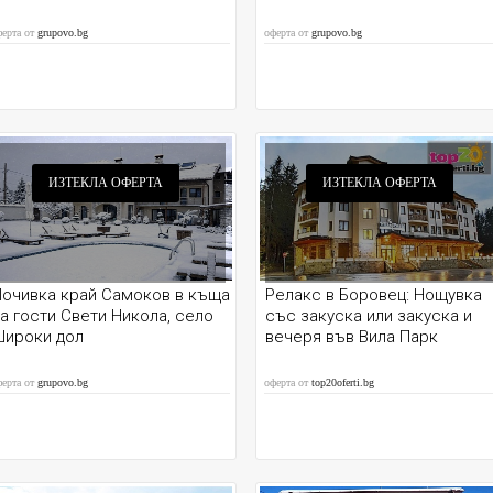
ферта от
grupovo.bg
оферта от
grupovo.bg
ИЗТЕКЛА ОФЕРТА
ИЗТЕКЛА ОФЕРТА
Почивка край Самоков в къща
Релакс в Борoвец: Нощувка
а гости Свети Никола, село
със закуска или закуска и
Широки дол
вечеря във Вила Парк
ферта от
grupovo.bg
оферта от
top20oferti.bg