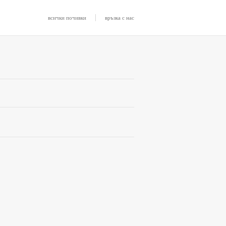
|
всички почивки
връзка с нас