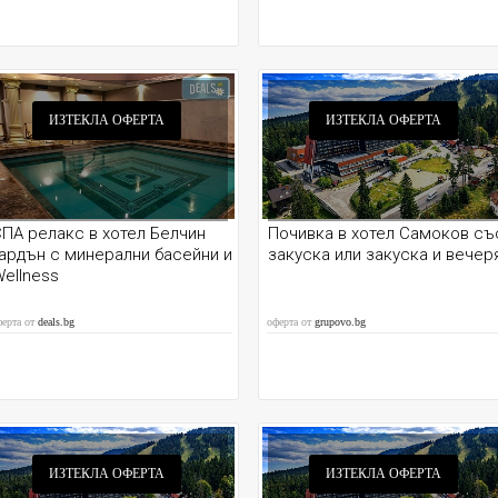
ИЗТЕКЛА ОФЕРТА
ИЗТЕКЛА ОФЕРТА
ПА релакс в хотел Белчин
Почивка в хотел Самоков съ
ардън с минерални басейни и
закуска или закуска и вечер
ellness
ферта от
deals.bg
оферта от
grupovo.bg
ИЗТЕКЛА ОФЕРТА
ИЗТЕКЛА ОФЕРТА