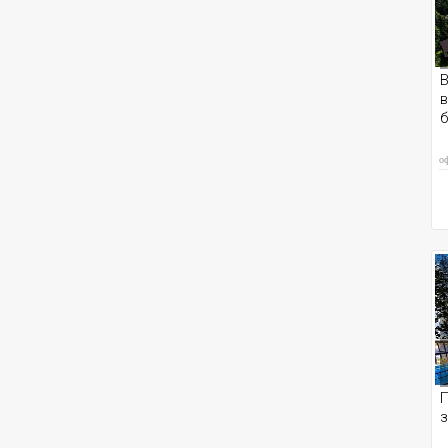
В
в
о
П
з