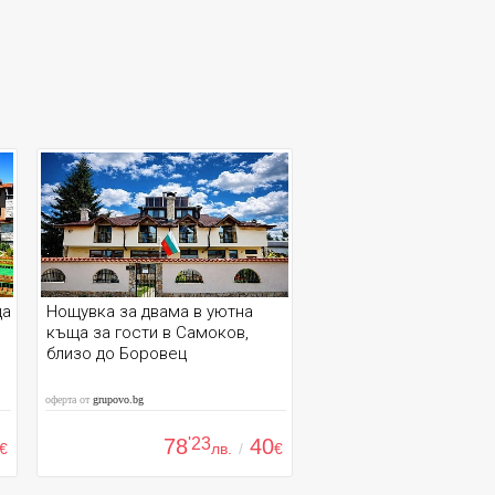
ща
Нощувка за двама в уютна
къща за гости в Самоков,
близо до Боровец
оферта от
grupovo.bg
78
'23
40
€
лв.
/
€