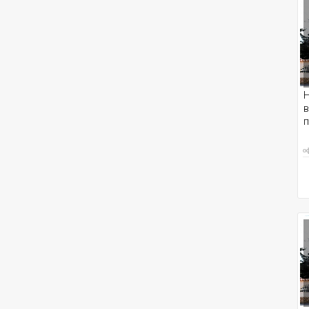
в
п
о