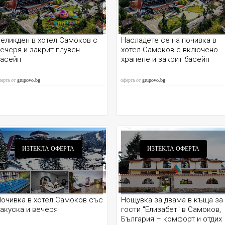
еликден в хотел Самоков с
Насладете се на почивка в
ечеря и закрит плувен
хотел Самоков с включено
басейн
хранене и закрит басейн
ферта от
grupovo.bg
оферта от
grupovo.bg
ИЗТЕКЛА ОФЕРТА
ИЗТЕКЛА ОФЕРТА
очивка в хотел Самоков със
Нощувка за двама в къща за
акуска и вечеря
гости "Елизабет" в Самоков,
България – комфорт и отдих