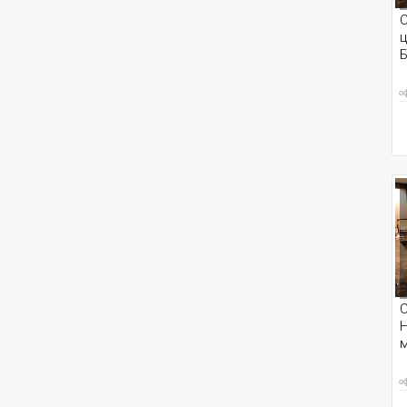
С
ц
Б
о
С
Н
о