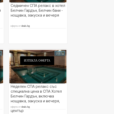
Седмичен СПА релакс в хотел
и
Белчин Гардън, Белчин бани -
нощувка, закуска и вечеря
оферта от
deals.bg
ИЗТЕКЛА ОФЕРТА
Неделен СПА релакс със
специална цена в СПА Хотел
Белчин Гардън, включва
нощувка, закуска и вечеря,
минерални басейни и уелнес
оферта от
deals.bg
център