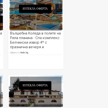
ИЗТЕКЛА ОФЕРТА
ща
Вълшебна Коледа в полите на
Рила планина - Спа комплекс
Белчински извор 4* с
празнична вечеря и
минерални басейни
оферта от
deals.bg
ИЗТЕКЛА ОФЕРТА