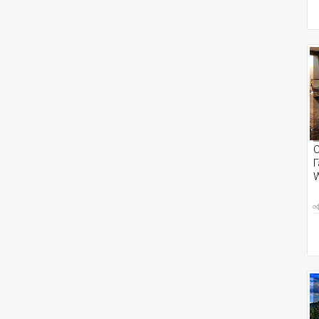
С
Г
W
о