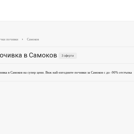
чки почивки
Самоков
очивка в Самоков
3 оферти
ивка в Самоков на супер цени. Виж най-изгодните почивки за Самоков с до -90% отстъпка