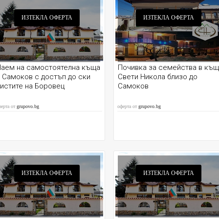
ИЗТЕКЛА ОФЕРТА
ИЗТЕКЛА ОФЕРТА
Наем на самостоятелна къща
Почивка за семейства в къ
 Самоков с достъп до ски
Свети Никола близо до
истите на Боровец
Самоков
ферта от
grupovo.bg
оферта от
grupovo.bg
ИЗТЕКЛА ОФЕРТА
ИЗТЕКЛА ОФЕРТА