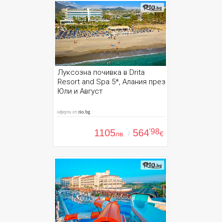
Луксозна почивка в Drita
Resort and Spa 5*, Алания през
Юли и Август
оферта от
rio.bg
1105
564
'98
лв.
/
€