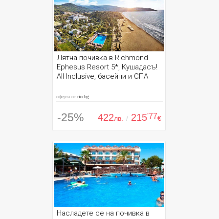
Лятна почивка в Richmond
Ephesus Resort 5*, Кушадасъ!
All Inclusive, басейни и СПА
оферта от
rio.bg
-25%
422
215
'77
лв.
/
€
Насладете се на почивка в