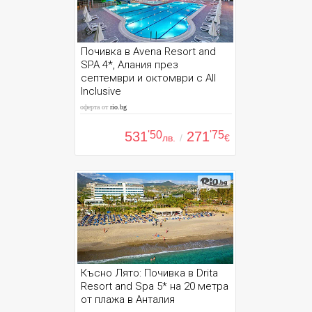
Почивка в Avena Resort and
SPA 4*, Алания през
септември и октомври с All
Inclusive
оферта от
rio.bg
531
'50
271
'75
лв.
/
€
Късно Лято: Почивка в Drita
Resort and Spa 5* на 20 метра
от плажа в Анталия