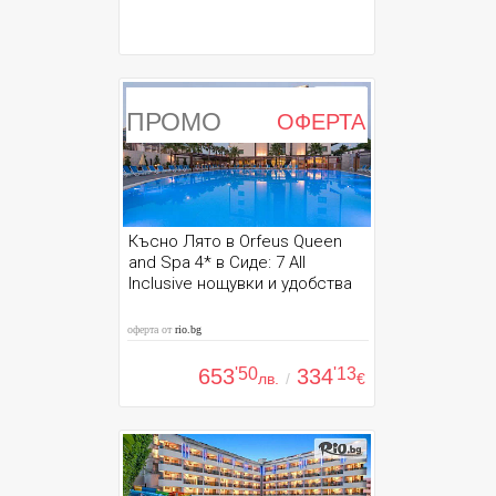
ПРОМО
ОФЕРТА
Късно Лято в Orfeus Queen
and Spa 4* в Сиде: 7 All
Inclusive нощувки и удобства
оферта от
rio.bg
653
'50
334
'13
лв.
/
€