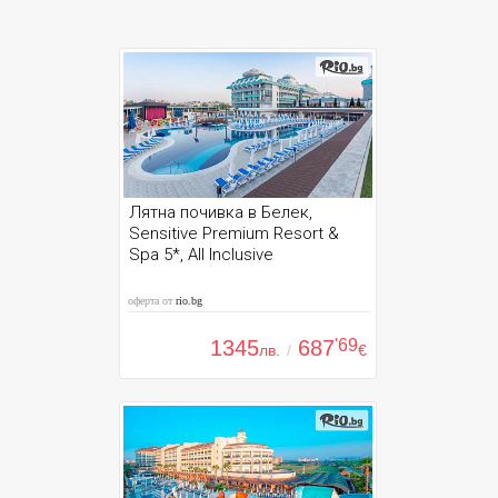
Лятна почивка в Белек,
Sensitive Premium Resort &
Spa 5*, All Inclusive
оферта от
rio.bg
1345
687
'69
лв.
/
€