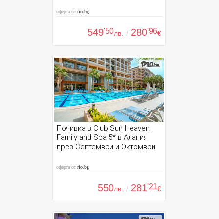
оферта от
rio.bg
549
'50
280
'96
лв.
/
€
Почивка в Club Sun Heaven
Family and Spa 5* в Алания
през Септември и Октомври
оферта от
rio.bg
550
281
'21
лв.
/
€