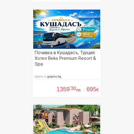
Почивка в Кушадасъ, Турция:
Хотел Beks Premium Resort &
Spa
оферта от
grupovo.bg
1359
'30
695
лв.
/
€