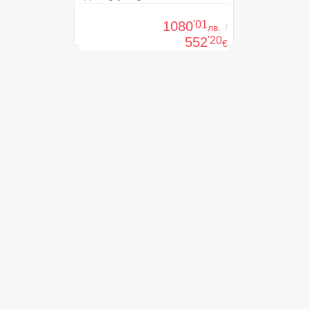
1080
'01
лв.
/
552
'20
€