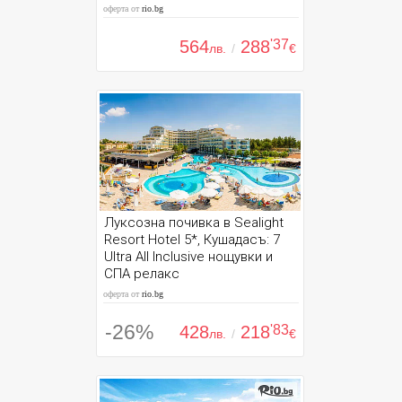
оферта от
rio.bg
564
288
'37
лв.
/
€
Луксозна почивка в Sealight
Resort Hotel 5*, Кушадасъ: 7
Ultra All Inclusive нощувки и
СПА релакс
оферта от
rio.bg
-26%
428
218
'83
лв.
/
€