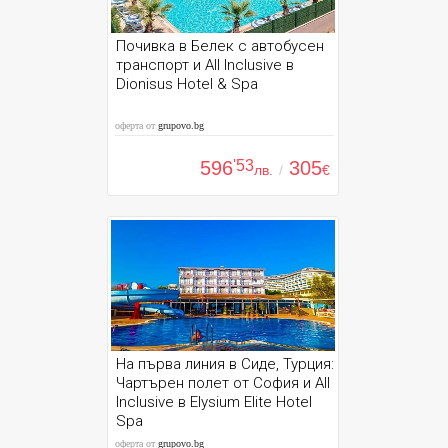
Почивка в Белек с автобусен
транспорт и All Inclusive в
Dionisus Hotel & Spa
оферта от
grupovo.bg
596
'53
305
лв.
/
€
На първа линия в Сиде, Турция:
Чартърен полет от София и All
Inclusive в Elysium Elite Hotel
Spa
оферта от
grupovo.bg