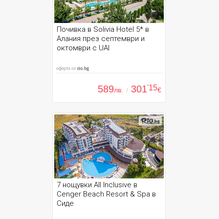
Почивка в Solivia Hotel 5* в
Алания през септември и
октомври с UAI
оферта от
rio.bg
589
301
'15
лв.
/
€
7 нощувки All Inclusive в
Cenger Beach Resort & Spa в
Сиде