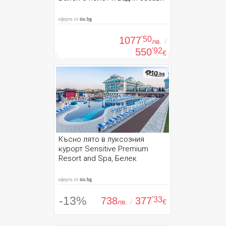
оферта от
rio.bg
1077
'50
лв.
/
550
'92
€
Късно лято в луксозния
курорт Sensitive Premium
Resort and Spa, Белек
оферта от
rio.bg
-13%
738
377
'33
лв.
/
€