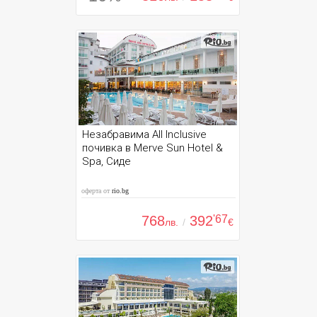
Незабравима All Inclusive
почивка в Merve Sun Hotel &
Spa, Сиде
оферта от
rio.bg
768
392
'67
лв.
/
€