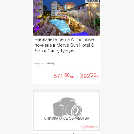
Насладете се на All Inclusive
почивка в Merve Sun Hotel &
Spa в Сиде, Турция
оферта от
rio.bg
571
'50
292
'20
лв.
/
€