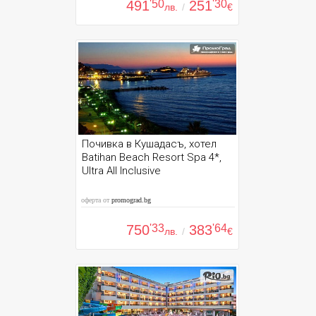
491
'50
251
'30
лв.
/
€
Почивка в Кушадасъ, хотел
Batihan Beach Resort Spa 4*,
Ultra All Inclusive
оферта от
promograd.bg
750
'33
383
'64
лв.
/
€