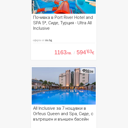
Почивка в Port River Hotel and
SPA 5*, Сиде, Турция - Ultra All
Inclusive
оферта от
rio.bg
1163
594
'63
лв.
/
€
All Inclusive за 7 нощувки в
Orfeus Queen and Spa, Сиде, с
вътрешен и външен басейн