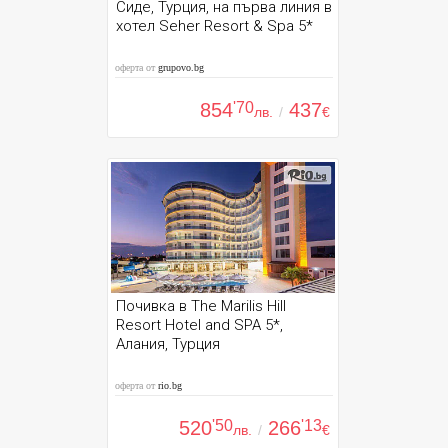
Сиде, Турция, на първа линия в
хотел Seher Resort & Spa 5*
оферта от
grupovo.bg
854
'70
437
лв.
/
€
Почивка в The Marilis Hill
Resort Hotel and SPA 5*,
Алания, Турция
оферта от
rio.bg
520
'50
266
'13
лв.
/
€