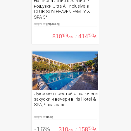
На първа линия в Алания: 7
нощувки Ultra All Inclusive в
CLUB SUN HEAVEN FAMILY &
SPA 5*
оферта от
grupovo.bg
810
'69
414
'50
лв.
/
€
Луксозен престой с включени
закуски и вечери в Iris Hotel &
SPA, Чанаккале
оферта от
rio.bg
-16%
310
158
'50
лв.
/
€