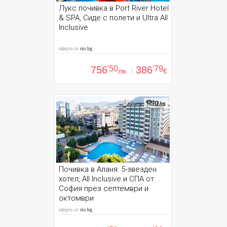
Лукс почивка в Port River Hotel
& SPA, Сиде с полети и Ultra All
Inclusive
оферта от
rio.bg
756
'50
386
'79
лв.
/
€
Почивка в Аланя: 5-звезден
хотел, All Inclusive и СПА от
София през септември и
октомври
оферта от
rio.bg