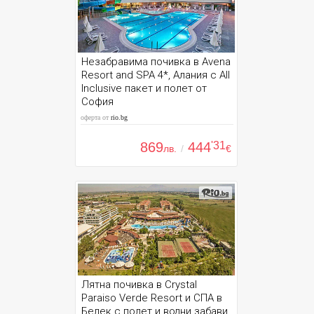
Незабравима почивка в Avena
Resort and SPA 4*, Алания с All
Inclusive пакет и полет от
София
оферта от
rio.bg
869
444
'31
лв.
/
€
Лятна почивка в Crystal
Paraiso Verde Resort и СПА в
Белек с полет и водни забави