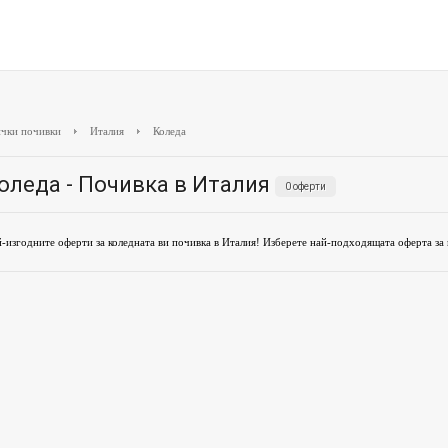
чки почивки
Италия
Коледа
оледа - Почивка в Италия
0 оферти
-изгодните оферти за коледната ви почивка в Италия! Изберете най-подходящата оферта за 