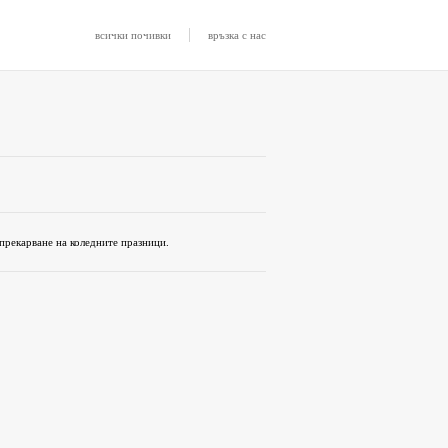
|
всички почивки
връзка с нас
прекарване на коледните празници.