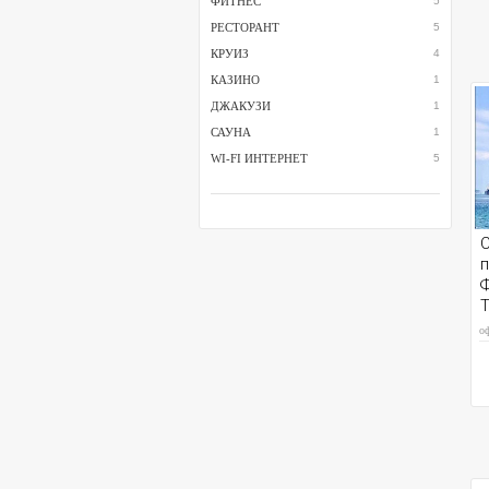
ФИТНЕС
5
РЕСТОРАНТ
5
КРУИЗ
4
КАЗИНО
1
ДЖАКУЗИ
1
САУНА
1
WI-FI ИНТЕРНЕТ
5
п
Ф
о