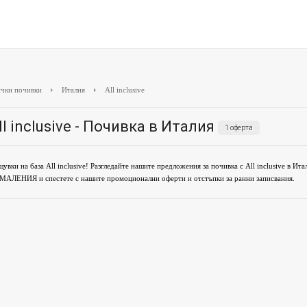
чки почивки
Италия
All inclusive
ll inclusive - Почивка в Италия
1 оферта
увки на база All inclusive! Разгледайте нашите предложения за почивка с All inclusive в Ит
АЛЕНИЯ и спестете с нашите промоционални оферти и отстъпки за ранни записвания.