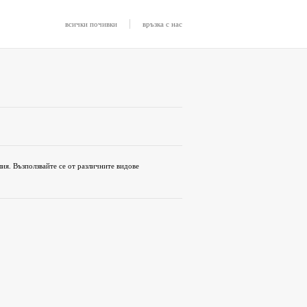
|
всички почивки
връзка с нас
алия. Възползвайте се от различните видове