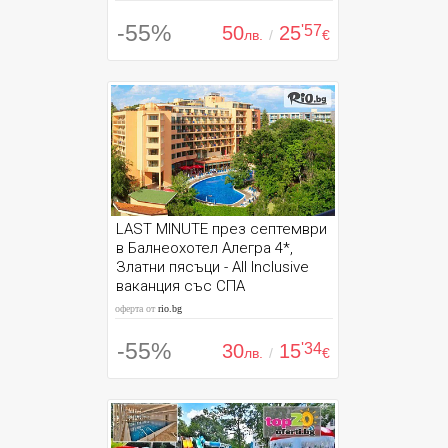
-55%
50
25
'57
лв.
/
€
LAST MINUTE през септември
в Балнеохотел Алегра 4*,
Златни пясъци - All Inclusive
ваканция със СПА
оферта от
rio.bg
-55%
30
15
'34
лв.
/
€