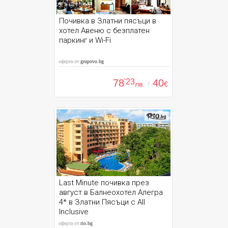
Почивка в Златни пясъци в
хотел Авеню с безплатен
паркинг и Wi-Fi
оферта от
grupovo.bg
78
'23
40
лв.
/
€
Last Minute почивка през
август в Балнеохотел Алегра
4* в Златни Пясъци с All
Inclusive
оферта от
rio.bg