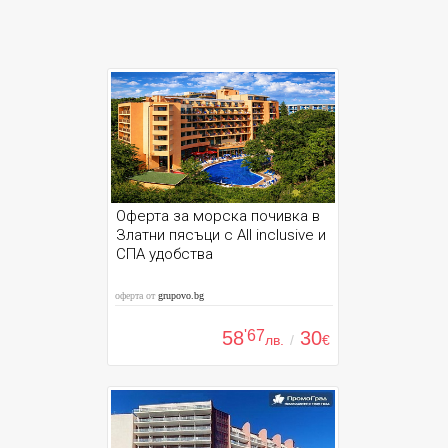
Оферта за морска почивка в
Златни пясъци с All inclusive и
СПА удобства
оферта от
grupovo.bg
58
'67
30
лв.
/
€