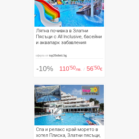
Лятна почивка в Златни
Пясъци с All Inclusive, басейни
и аквапарк забавления
оферта от
top20oferti.bg
-10%
110
'50
56
'50
лв.
/
€
Спа и релакс край морето в
хотел Плиска, Златни пясъци,