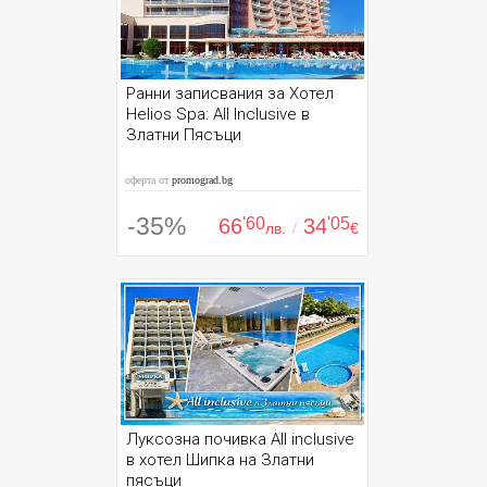
Ранни записвания за Хотел
Helios Spa: All Inclusive в
Златни Пясъци
оферта от
promograd.bg
-35%
66
'60
34
'05
лв.
/
€
Луксозна почивка All inclusive
в хотел Шипка на Златни
пясъци