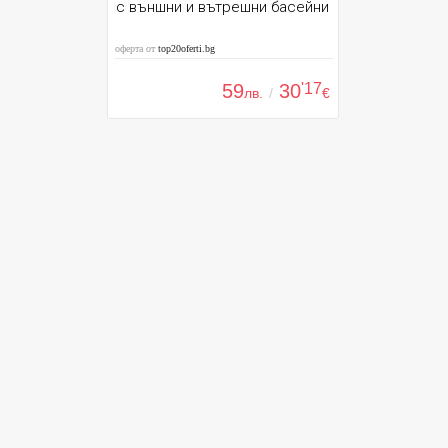
с външни и вътрешни басейни
оферта от
top20oferti.bg
59
30
'17
лв.
/
€