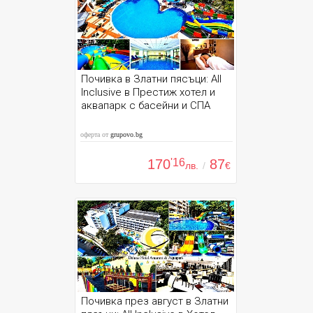
Почивка в Златни пясъци: All
Inclusive в Престиж хотел и
аквапарк с басейни и СПА
оферта от
grupovo.bg
170
'16
87
лв.
/
€
Почивка през август в Златни