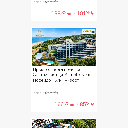
оферта от
grupovo.bg
198
'32
101
'40
лв.
/
€
Промо оферта почивка в
Златни пясъци: All Inclusive в
Посейдон Бийч Ризорт
оферта от
grupovo.bg
166
'73
85
'25
лв.
/
€