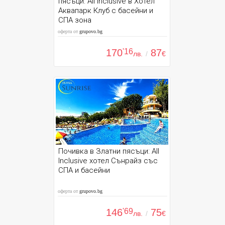
пясъци: All Inclusive в Хотел
Аквапарк Клуб с басейни и
СПА зона
оферта от
grupovo.bg
170
'16
87
лв.
/
€
Почивка в Златни пясъци: All
Inclusive хотел Сънрайз със
СПА и басейни
оферта от
grupovo.bg
146
'69
75
лв.
/
€