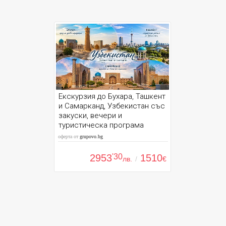
Екскурзия до Бухара, Ташкент
и Самарканд, Узбекистан със
закуски, вечери и
туристическа програма
оферта от
grupovo.bg
2953
'30
1510
лв.
/
€