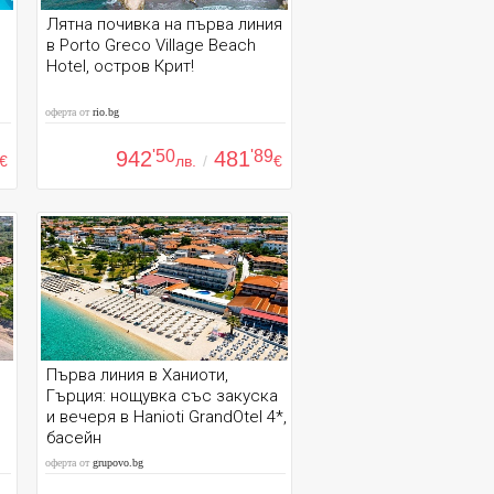
Лятна почивка на първа линия
в Porto Greco Village Beach
,
Hotel, остров Крит!
оферта от
rio.bg
942
'50
481
'89
€
лв.
/
€
Първа линия в Ханиоти,
Гърция: нощувка със закуска
и вечеря в Hanioti GrandOtel 4*,
басейн
оферта от
grupovo.bg