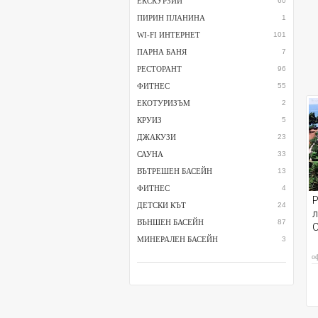
ЕКСКУРЗИИ
60
ПИРИН ПЛАНИНА
1
WI-FI ИНТЕРНЕТ
101
ПАРНА БАНЯ
7
РЕСТОРАНТ
96
ФИТНЕС
55
ЕКОТУРИЗЪМ
2
КРУИЗ
5
ДЖАКУЗИ
23
САУНА
33
ВЪТРЕШЕН БАСЕЙН
13
ФИТНЕС
4
P
ДЕТСКИ КЪТ
24
ВЪНШЕН БАСЕЙН
87
С
МИНЕРАЛЕН БАСЕЙН
3
о