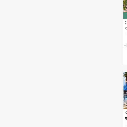
С
х
П
о
К
л
Т