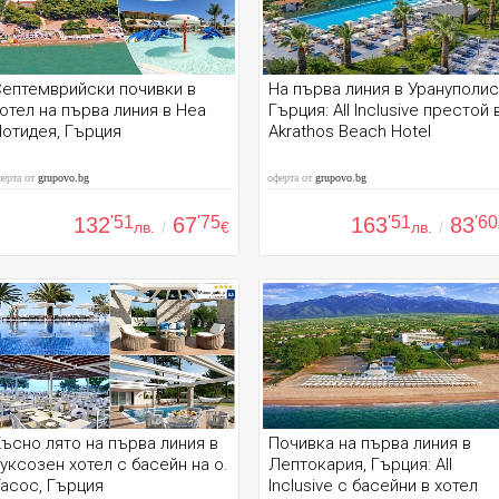
ептемврийски почивки в
На първа линия в Урануполис
отел на първа линия в Неа
Гърция: All Inclusive престой 
отидея, Гърция
Akrathos Beach Hotel
ферта от
grupovo.bg
оферта от
grupovo.bg
132
'51
67
'75
163
'51
83
'60
лв.
/
€
лв.
/
ъсно лято на първа линия в
Почивка на първа линия в
уксозен хотел с басейн на о.
Лептокария, Гърция: All
асос, Гърция
Inclusive с басейни в хотел