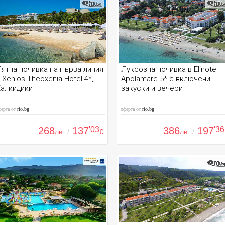
ятна почивка на първа линия
Луксозна почивка в Elinotel
 Xenios Theoxenia Hotel 4*,
Apolamare 5* с включени
Халкидики
закуски и вечери
ферта от
rio.bg
оферта от
rio.bg
268
137
'03
386
197
'36
лв.
/
€
лв.
/