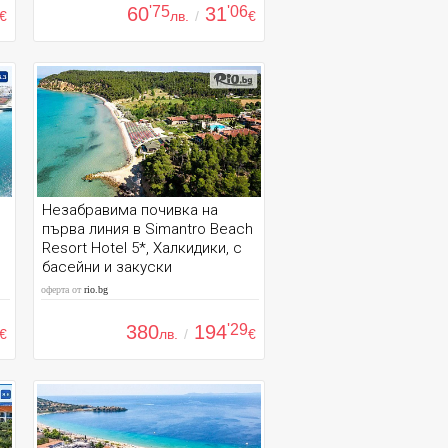
60
'75
31
'06
€
лв.
/
€
Незабравима почивка на
първа линия в Simantro Beach
Resort Hotel 5*, Халкидики, с
басейни и закуски
оферта от
rio.bg
380
194
'29
€
лв.
/
€