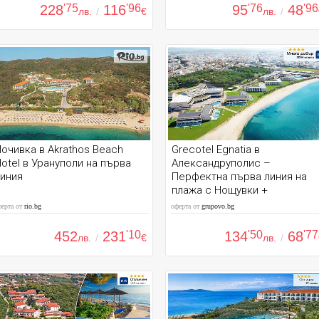
228
'75
116
'96
95
'76
48
'96
лв.
/
€
лв.
/
очивка в Akrathos Beach
Grecotel Egnatia в
otel в Урануполи на първа
Александруполис –
иния
Перфектна първа линия на
плажа с Нощувки +
Полупансион
ферта от
rio.bg
оферта от
grupovo.bg
452
231
'10
134
'50
68
'77
лв.
/
€
лв.
/