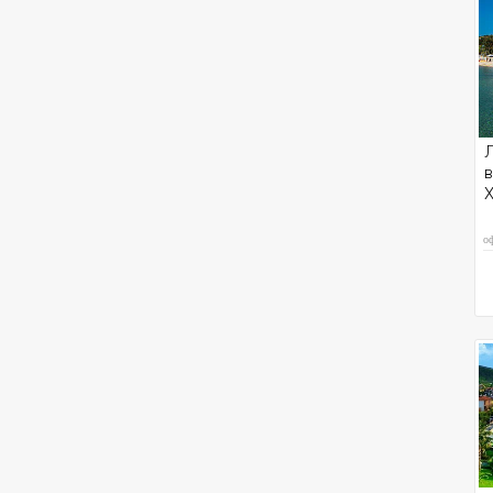
Л
в
о