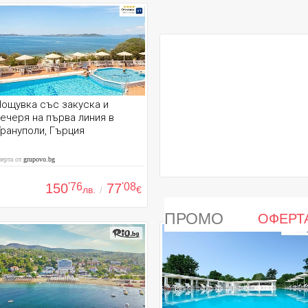
ощувка със закуска и
ечеря на първа линия в
рануполи, Гърция
ферта от
grupovo.bg
150
'76
77
'08
лв.
/
€
ПРОМО
ОФЕРТ