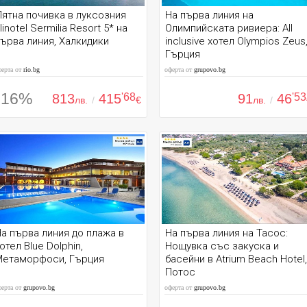
ятна почивка в луксозния
На първа линия на
linotel Sermilia Resort 5* на
Олимпийската ривиера: All
ърва линия, Халкидики
inclusive хотел Olympios Zeus
Гърция
ферта от
rio.bg
оферта от
grupovo.bg
-16%
813
415
'68
91
46
'53
лв.
/
€
лв.
/
а първа линия до плажа в
На първа линия на Тасос:
отел Blue Dolphin,
Нощувка със закуска и
Метаморфоси, Гърция
басейни в Atrium Beach Hotel,
Потос
ферта от
grupovo.bg
оферта от
grupovo.bg