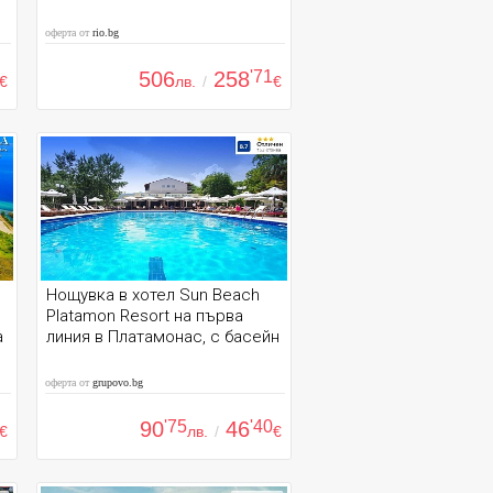
оферта от
rio.bg
506
258
'71
€
лв.
/
€
Нощувка в хотел Sun Beach
Platamon Resort на първа
а
линия в Платамонас, с басейн
оферта от
grupovo.bg
90
'75
46
'40
€
лв.
/
€