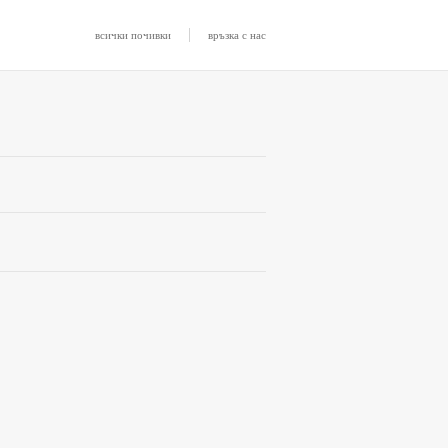
|
всички почивки
връзка с нас