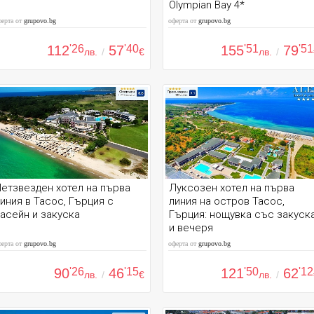
Olympian Bay 4*
ферта от
grupovo.bg
оферта от
grupovo.bg
112
'26
57
'40
155
'51
79
'51
лв.
/
€
лв.
/
етзвезден хотел на първа
Луксозен хотел на първа
иния в Тасос, Гърция с
линия на остров Тасос,
асейн и закуска
Гърция: нощувка със закуск
и вечеря
ферта от
grupovo.bg
оферта от
grupovo.bg
90
'26
46
'15
121
'50
62
'12
лв.
/
€
лв.
/