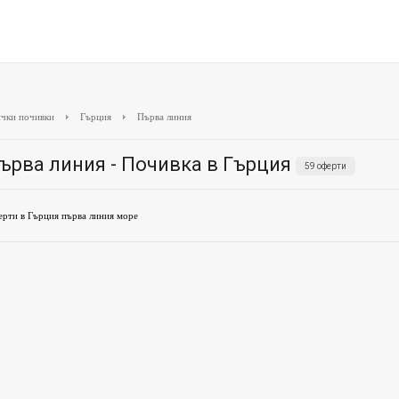
чки почивки
Гърция
Първа линия
ърва линия - Почивка в Гърция
59 оферти
рти в Гърция първа линия море