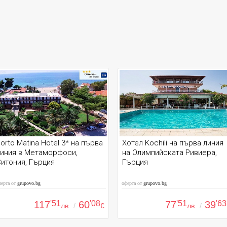
orto Matina Hotel 3* на първа
Хотел Kochili на първа линия
линия в Метаморфоси,
на Олимпийската Ривиера,
итония, Гърция
Гърция
ферта от
grupovo.bg
оферта от
grupovo.bg
117
'51
60
'08
77
'51
39
'63
лв.
/
€
лв.
/