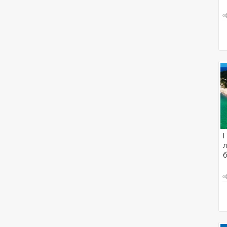
о
П
л
б
о