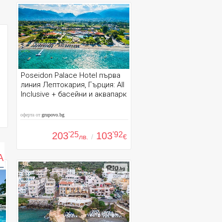
Poseidon Palace Hotel първа
линия Лептокария, Гърция: All
Inclusive + басейни и аквапарк
оферта от
grupovo.bg
203
'25
103
'92
лв.
/
€
А