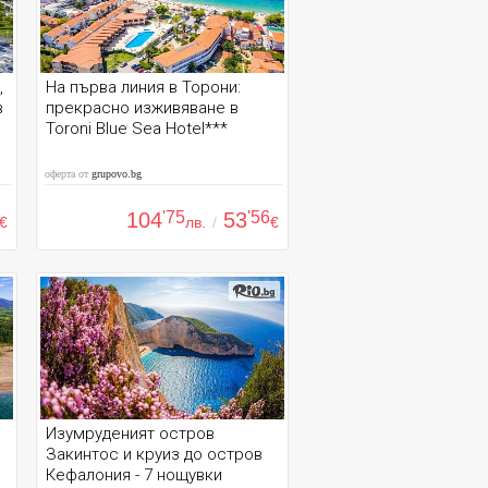
,
На първа линия в Торони:
в
прекрасно изживяване в
Toroni Blue Sea Hotel***
оферта от
grupovo.bg
104
'75
53
'56
€
лв.
/
€
Изумруденият остров
Закинтос и круиз до остров
Кефалония - 7 нощувки