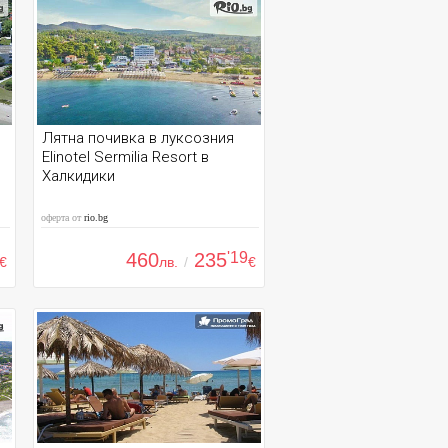
Лятна почивка в луксозния
Elinotel Sermilia Resort в
Халкидики
оферта от
rio.bg
460
235
'19
€
лв.
/
€