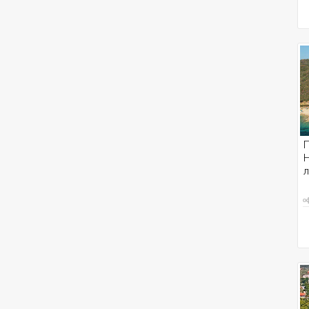
П
H
л
о