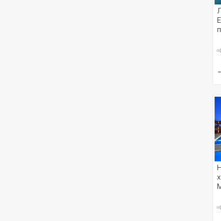
Л
E
п
о
Н
х
о