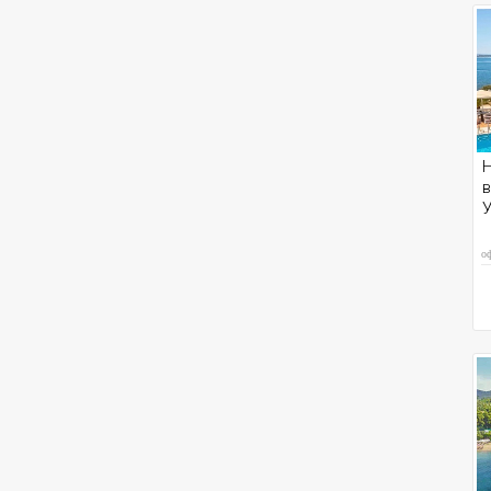
Н
в
У
о