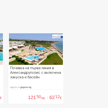
Почивка на първа линия в
Александруполис с включена
закуска и басейн
оферта от
grupovo.bg
121
'50
62
'12
€
лв.
/
€