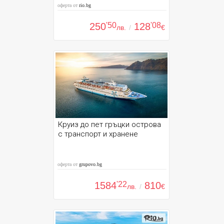
оферта от
rio.bg
250
'50
128
'08
лв.
/
€
Круиз до пет гръцки острова
с транспорт и хранене
оферта от
grupovo.bg
1584
'22
810
лв.
/
€