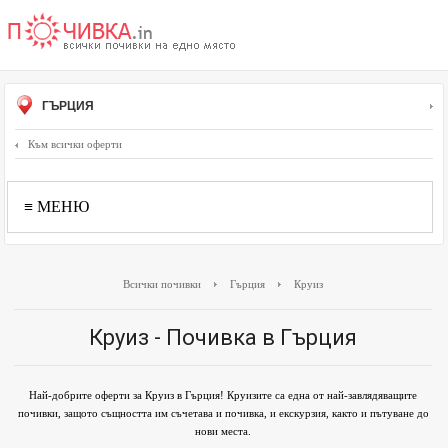
ГЪРЦИЯ
Към всички оферти
≡ МЕНЮ
Всички почивки
Гърция
Круиз
Круиз - Почивка в Гърция
Най-добрите оферти за Круиз в Гърция! Круизите са една от най-завлядяващите
почивки, защото същността им съчетава и почивка, и екскурзия, както и пътуване до
нови места.