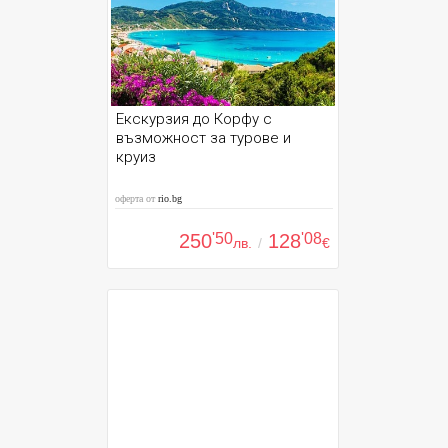
Екскурзия до Корфу с
възможност за турове и
круиз
оферта от
rio.bg
250
'50
128
'08
лв.
/
€