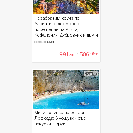
Незабравим круиз по
Адриатическо море с
посещение на Атина,
Кефалония, Дубровник и други
оферта от
rio.bg
991
506
'69
лв.
/
€
Мини почивка на остров
Лефкада: 3 нощувки със
закуски и круиз