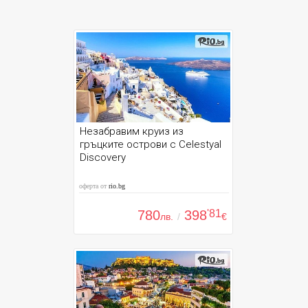
Незабравим круиз из
гръцките острови с Celestyal
Discovery
оферта от
rio.bg
780
398
'81
лв.
/
€