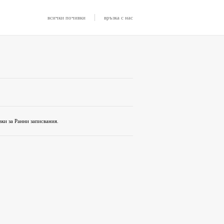
|
всички почивки
връзка с нас
ки за Ранни записвания.