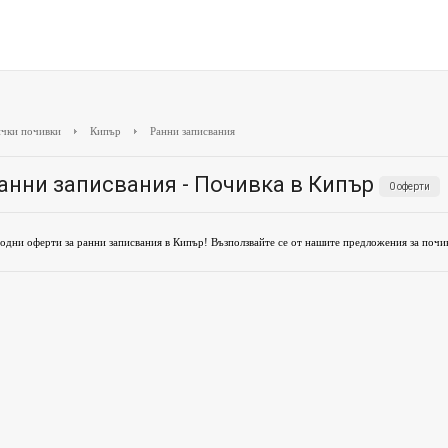
чки почивки
Кипър
Ранни записвания
анни записвания - Почивка в Кипър
0 оферти
одни оферти за ранни записвания в Кипър! Възползвайте се от нашите предложения за почив