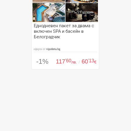
Еднодневен пакет за двама с
включен SPA и басейн в
Белоградчик
оферта от
vipoferta.bg
-1%
117
'60
60
'13
лв.
/
€