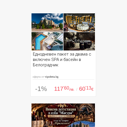
Еднодневен пакет за двама с
включен SPA и басейн в
Белоградчик
оферта от
vipoferta.bg
-1%
117
'60
60
'13
лв.
/
€