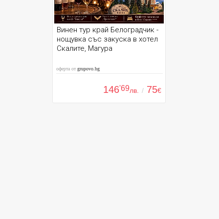
Винен тур край Белоградчик -
нощувка със закуска в хотел
Скалите, Магура
оферта от
grupovo.bg
146
'69
75
лв.
/
€