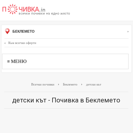
БЕКЛЕМЕТО
Към всички оферти
≡ МЕНЮ
Всички почивки
Беклемето
детски кът
детски кът - Почивка в Беклемето