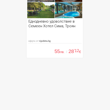
Еднодневно удоволствие в
Семеен Хотел Сима, Троян
оферта от
vipoferta.bg
55
28
'12
лв.
/
€