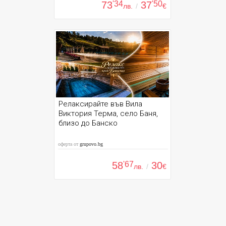
73
'34
37
'50
лв.
/
€
Релаксирайте във Вила
Виктория Терма, село Баня,
близо до Банско
оферта от
grupovo.bg
58
'67
30
лв.
/
€