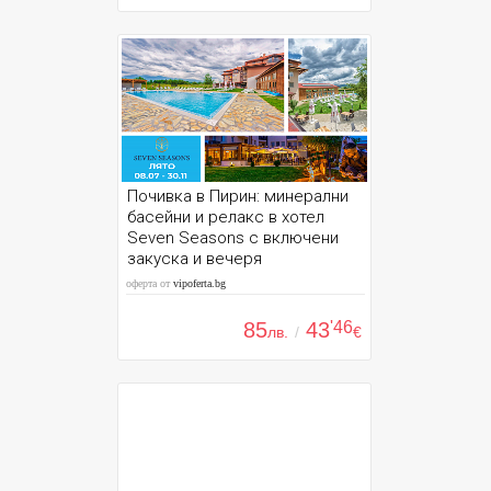
Почивка в Пирин: минерални
басейни и релакс в хотел
Seven Seasons с включени
закуска и вечеря
оферта от
vipoferta.bg
85
43
'46
лв.
/
€