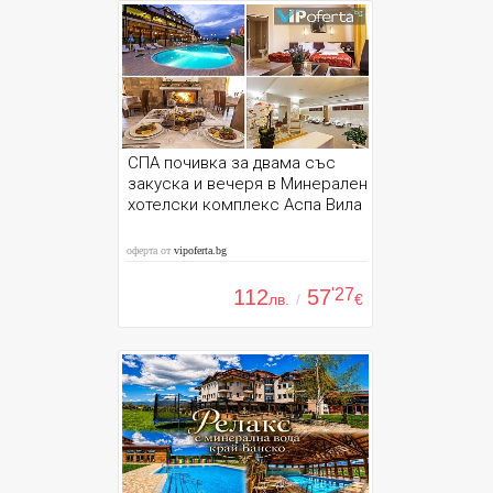
СПА почивка за двама със
закуска и вечеря в Минерален
хотелски комплекс Аспа Вила
оферта от
vipoferta.bg
112
57
'27
лв.
/
€