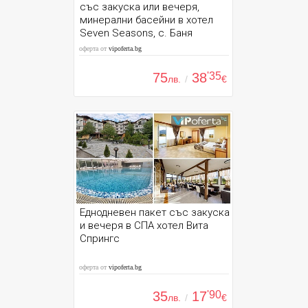
със закуска или вечеря,
минерални басейни в хотел
Seven Seasons, с. Баня
оферта от
vipoferta.bg
75
38
'35
лв.
/
€
Еднодневен пакет със закуска
и вечеря в СПА хотел Вита
Спрингс
оферта от
vipoferta.bg
35
17
'90
лв.
/
€