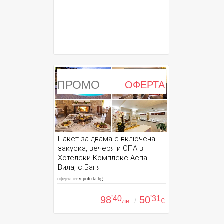
ПРОМО
ОФЕРТА
Пакет за двама с включена
закуска, вечеря и СПА в
Хотелски Комплекс Аспа
Вила, с.Баня
оферта от
vipoferta.bg
98
'40
50
'31
лв.
/
€