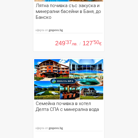
Лятна почивка със закуска и
минерални басейни в Баня, до
Банско
оферта от
grupovo.bg
249
'37
127
'50
лв.
/
€
Семейна почивка в хотел
Делта СПА с минерална вода
оферта от
grupovo.bg