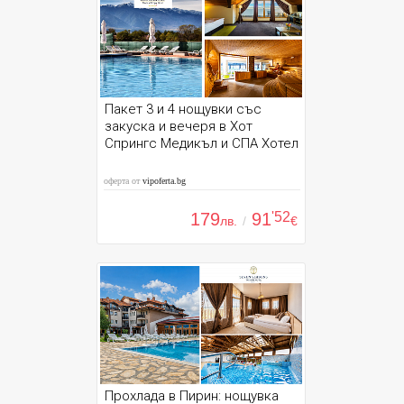
Пакет 3 и 4 нощувки със
закуска и вечеря в Хот
Спрингс Медикъл и СПА Хотел
оферта от
vipoferta.bg
179
91
'52
лв.
/
€
Прохлада в Пирин: нощувка