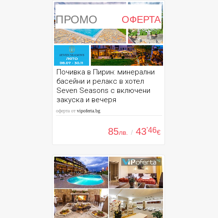
ПРОМО
ОФЕРТА
Почивка в Пирин: минерални
басейни и релакс в хотел
Seven Seasons с включени
закуска и вечеря
оферта от
vipoferta.bg
85
43
'46
лв.
/
€