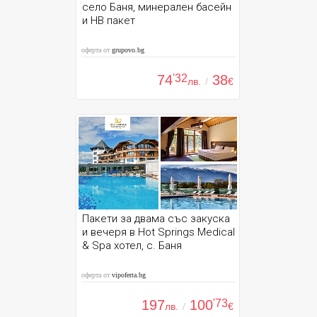
село Баня, минерален басейн
и HB пакет
оферта от
grupovo.bg
74
'32
38
лв.
/
€
Пакети за двама със закуска
и вечеря в Hot Springs Medical
& Spa хотел, с. Баня
оферта от
vipoferta.bg
197
100
'73
лв.
/
€