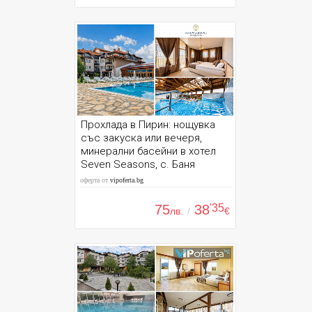
Прохлада в Пирин: нощувка
със закуска или вечеря,
минерални басейни в хотел
Seven Seasons, с. Баня
оферта от
vipoferta.bg
75
38
'35
лв.
/
€