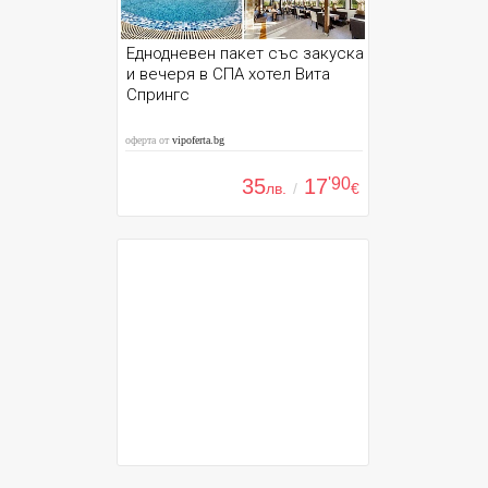
Еднодневен пакет със закуска
и вечеря в СПА хотел Вита
Спрингс
оферта от
vipoferta.bg
35
17
'90
лв.
/
€