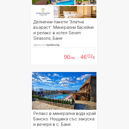
Делнични пакети 'Златна
възраст': Минерални басейни
и релакс в хотел Seven
Seasons, Баня
оферта от
vipoferta.bg
90
46
'02
лв.
/
€
Релакс в минерална вода край
Банско: Нощувка със закуска
и вечеря в с. Баня