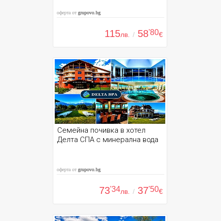
оферта от
grupovo.bg
115
58
'80
лв.
/
€
Семейна почивка в хотел
Делта СПА с минерална вода
оферта от
grupovo.bg
73
'34
37
'50
лв.
/
€