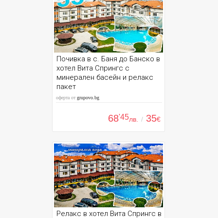
Почивка в с. Баня до Банско в
хотел Вита Спрингс с
минерален басейн и релакс
пакет
оферта от
grupovo.bg
68
'45
35
лв.
/
€
Релакс в хотел Вита Спрингс в