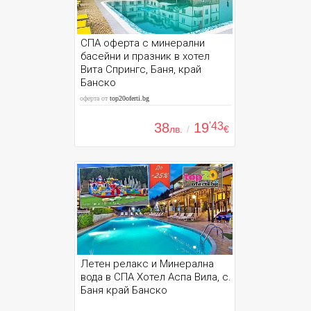
СПА оферта с минерални
басейни и празник в хотел
Вита Спрингс, Баня, край
Банско
оферта от
top20oferti.bg
38
19
'43
лв.
/
€
Летен релакс и Минерална
вода в СПА Хотел Аспа Вила, с.
Баня край Банско