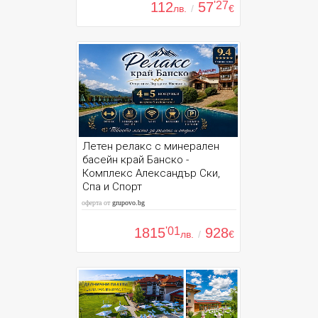
112
57
'27
лв.
/
€
Летен релакс с минерален
басейн край Банско -
Комплекс Александър Ски,
Спа и Спорт
оферта от
grupovo.bg
1815
'01
928
лв.
/
€