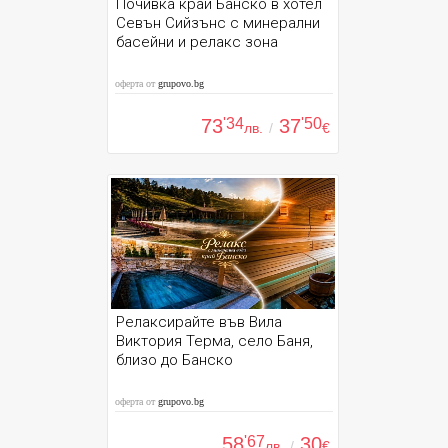
Почивка край Банско в хотел
Севън Сийзънс с минерални
басейни и релакс зона
оферта от
grupovo.bg
73
'34
37
'50
лв.
/
€
Релаксирайте във Вила
Виктория Терма, село Баня,
близо до Банско
оферта от
grupovo.bg
58
'67
30
лв.
/
€