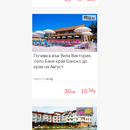
Почивка във Вила Виктория,
село Баня край Банско до
края на Август
оферта от
rio.bg
30
15
'34
лв.
/
€