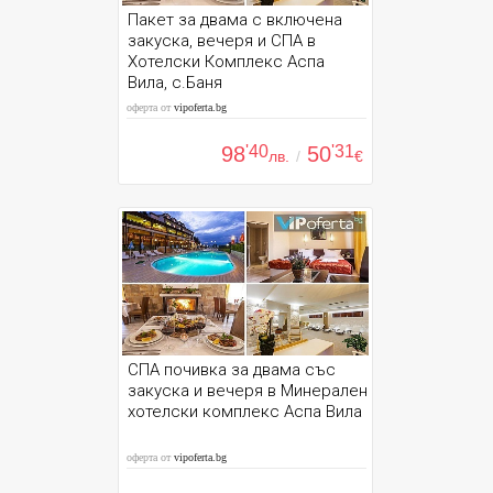
Пакет за двама с включена
закуска, вечеря и СПА в
Хотелски Комплекс Аспа
Вила, с.Баня
оферта от
vipoferta.bg
98
'40
50
'31
лв.
/
€
СПА почивка за двама със
закуска и вечеря в Минерален
хотелски комплекс Аспа Вила
оферта от
vipoferta.bg