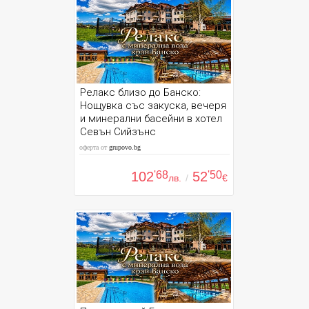
Релакс близо до Банско:
Нощувка със закуска, вечеря
и минерални басейни в хотел
Севън Сийзънс
оферта от
grupovo.bg
102
'68
52
'50
лв.
/
€