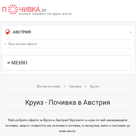
АВСТРИЯ
Към всички оферти
≡ МЕНЮ
Всички почивки
Австрия
Круиз
Круиз - Почивка в Австрия
Най-добрите оферти за Круиз в Австрия! Круизите са една от най-завлядяващите
почивки, защото същността им съчетава и почивка, и екскурзия, както и пътуване до
нови места.