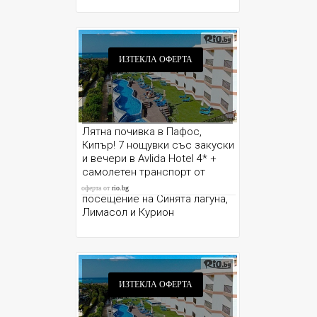
ИЗТЕКЛА ОФЕРТА
Лятна почивка в Пафос,
Кипър! 7 нощувки със закуски
и вечери в Avlida Hotel 4* +
самолетен транспорт от
София и възможност за
оферта от
rio.bg
посещение на Синята лагуна,
Лимасол и Курион
ИЗТЕКЛА ОФЕРТА