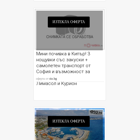
ИЗТЕКЛА ОФЕРТА
Мини почивка в Кипър! 3
нощувки със закуски +
самолетен транспорт от
София и възможност за
посещение на Синята лагуна,
оферта от
rio.bg
Лимасол и Курион
ИЗТЕКЛА ОФЕРТА