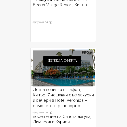
Beach Village Resort, Кипър
оферта от
rio.bg
ИЗТЕКЛА ОФЕРТА
Лятна почивка в Пафос,
Кипър! 7 нощувки със закуски
и вечери в Hotel Veronica +
самолетен транспорт от
София и възможност за
оферта от
rio.bg
посещение на Синята лагуна,
Лимасол и Курион