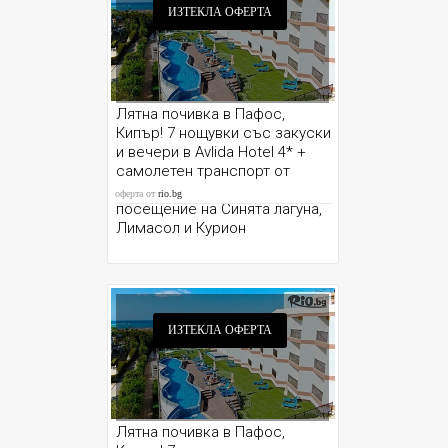
ИЗТЕКЛА ОФЕРТА
Лятна почивка в Пафос,
Кипър! 7 нощувки със закуски
и вечери в Avlida Hotel 4* +
самолетен транспорт от
София и възможност за
оферта от
rio.bg
посещение на Синята лагуна,
Лимасол и Курион
ИЗТЕКЛА ОФЕРТА
Лятна почивка в Пафос,