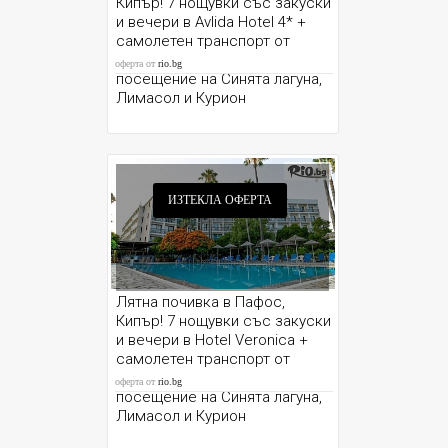
Кипър! 7 нощувки със закуски
и вечери в Avlida Hotel 4* +
самолетен транспорт от
София и възможност за
оферта от
rio.bg
посещение на Синята лагуна,
Лимасол и Курион
ИЗТЕКЛА ОФЕРТА
Лятна почивка в Пафос,
Кипър! 7 нощувки със закуски
и вечери в Hotel Veronica +
самолетен транспорт от
София и възможност за
оферта от
rio.bg
посещение на Синята лагуна,
Лимасол и Курион