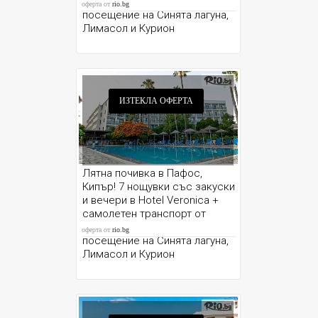
София и възможност за
оферта от
rio.bg
посещение на Синята лагуна,
Лимасол и Курион
ИЗТЕКЛА ОФЕРТА
Лятна почивка в Пафос,
Кипър! 7 нощувки със закуски
и вечери в Hotel Veronica +
самолетен транспорт от
София и възможност за
оферта от
rio.bg
посещение на Синята лагуна,
Лимасол и Курион