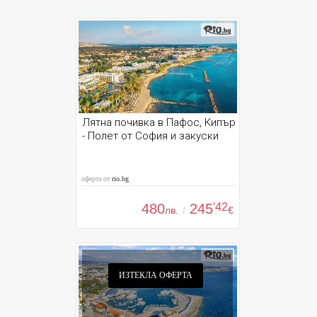
Лятна почивка в Пафос, Кипър
- Полет от София и закуски
оферта от
rio.bg
480
245
'42
лв.
/
€
ИЗТЕКЛА ОФЕРТА