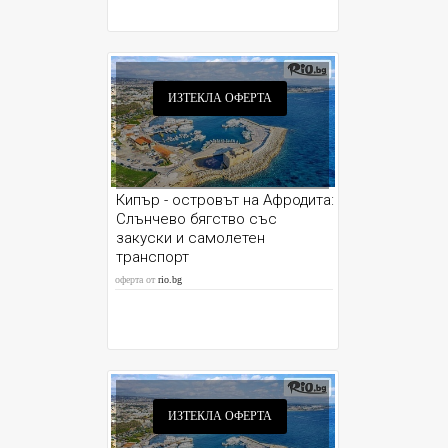
ИЗТЕКЛА ОФЕРТА
Кипър - островът на Афродита:
Слънчево бягство със
закуски и самолетен
транспорт
оферта от
rio.bg
ИЗТЕКЛА ОФЕРТА