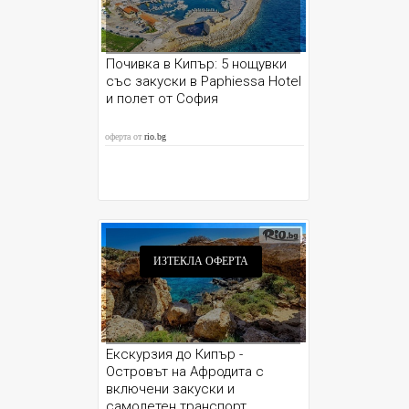
Почивка в Кипър: 5 нощувки
със закуски в Paphiessa Hotel
и полет от София
оферта от
rio.bg
ИЗТЕКЛА ОФЕРТА
Екскурзия до Кипър -
Островът на Афродита с
включени закуски и
самолетен транспорт