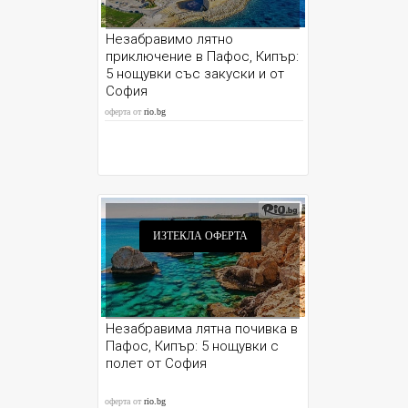
Незабравимо лятно
приключение в Пафос, Кипър:
5 нощувки със закуски и от
София
оферта от
rio.bg
ИЗТЕКЛА ОФЕРТА
Незабравима лятна почивка в
Пафос, Кипър: 5 нощувки с
полет от София
оферта от
rio.bg