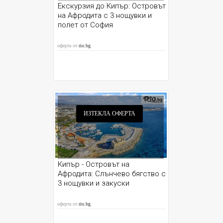
Екскурзия до Кипър: Островът
на Афродита с 3 нощувки и
полет от София
оферта от
rio.bg
ИЗТЕКЛА ОФЕРТА
Кипър - Островът на
Афродита: Слънчево бягство с
3 нощувки и закуски
оферта от
rio.bg