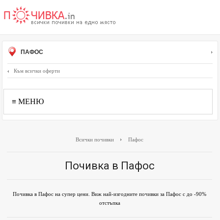
ПАФОС
Към всички оферти
≡ МЕНЮ
Всички почивки
Пафос
Почивка в Пафос
Почивка в Пафос на супер цени. Виж най-изгодните почивки за Пафос с до -90%
отстъпка