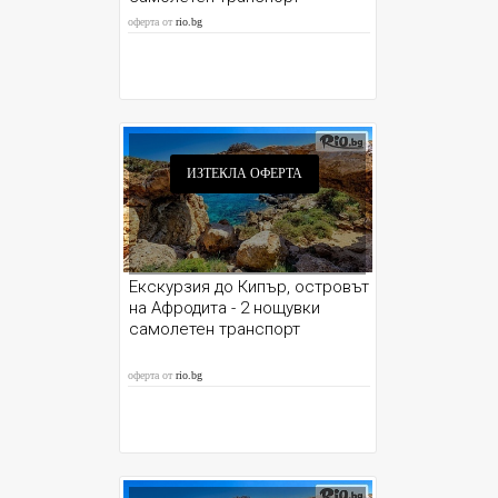
оферта от
rio.bg
ИЗТЕКЛА ОФЕРТА
Екскурзия до Кипър, островът
на Афродита - 2 нощувки
самолетен транспорт
оферта от
rio.bg