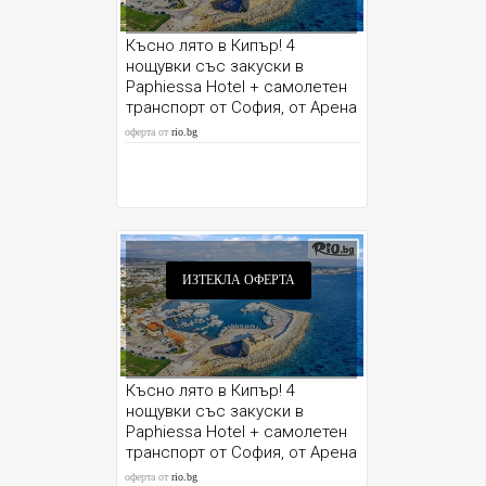
Късно лято в Кипър! 4
нощувки със закуски в
Paphiessa Hotel + самолетен
транспорт от София, от Арена
Холидейз
оферта от
rio.bg
ИЗТЕКЛА ОФЕРТА
Късно лято в Кипър! 4
нощувки със закуски в
Paphiessa Hotel + самолетен
транспорт от София, от Арена
Холидейз
оферта от
rio.bg