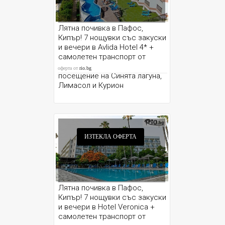
Лятна почивка в Пафос,
Кипър! 7 нощувки със закуски
и вечери в Avlida Hotel 4* +
самолетен транспорт от
София и възможност за
оферта от
rio.bg
посещение на Синята лагуна,
Лимасол и Курион
ИЗТЕКЛА ОФЕРТА
Лятна почивка в Пафос,
Кипър! 7 нощувки със закуски
и вечери в Hotel Veronica +
самолетен транспорт от