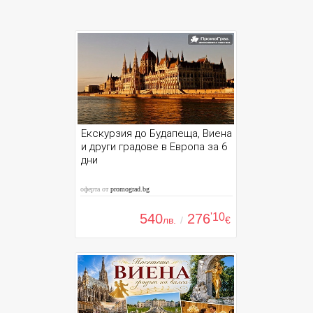
Екскурзия до Будапеща, Виена
и други градове в Европа за 6
дни
оферта от
promograd.bg
540
276
'10
лв.
/
€