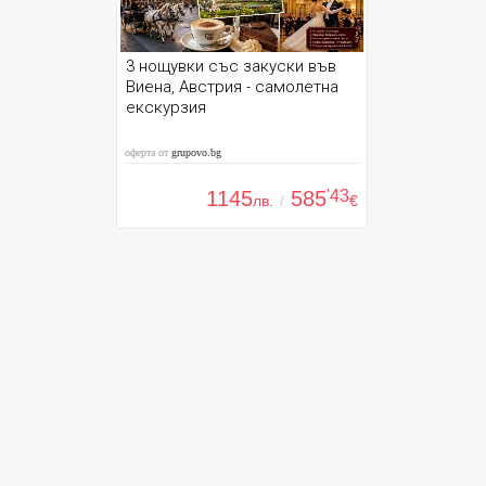
3 нощувки със закуски във
Виена, Австрия - самолетна
екскурзия
оферта от
grupovo.bg
1145
585
'43
лв.
/
€