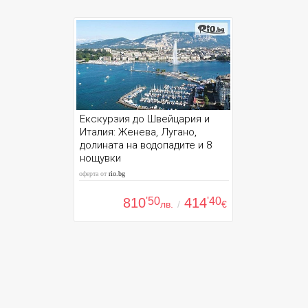
Екскурзия до Швейцария и
Италия: Женева, Лугано,
долината на водопадите и 8
нощувки
оферта от
rio.bg
810
'50
414
'40
лв.
/
€