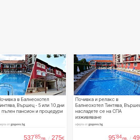
очивка в Балнеохотел
Почивка и релакс в
интява, Вършец - 5 или 10 дни
Балнеохотел Тинтява, Върше
 пълен пансион и процедури
насладете се на СПА
изживяване
ферта от
grupovo.bg
оферта от
grupovo.bg
537
'85
275
95
'84
49
лв.
/
€
лв.
/