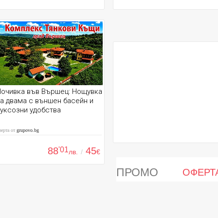
Почивка във Вършец: Нощувка
а двама с външен басейн и
уксозни удобства
ферта от
grupovo.bg
88
'01
45
лв.
/
€
ПРОМО
ОФЕРТ