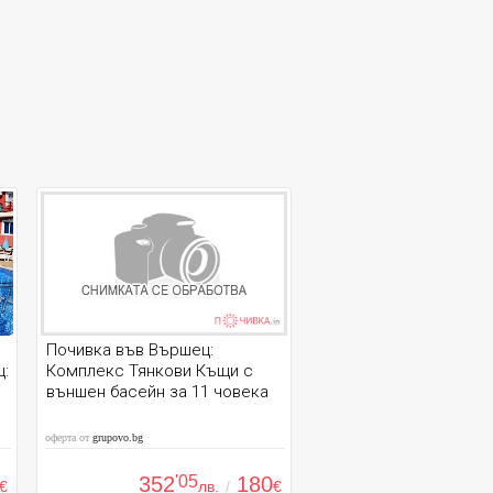
Почивка във Вършец:
ц:
Комплекс Тянкови Къщи с
външен басейн за 11 човека
оферта от
grupovo.bg
352
'05
180
€
лв.
/
€