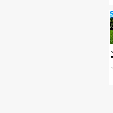
з
л
о