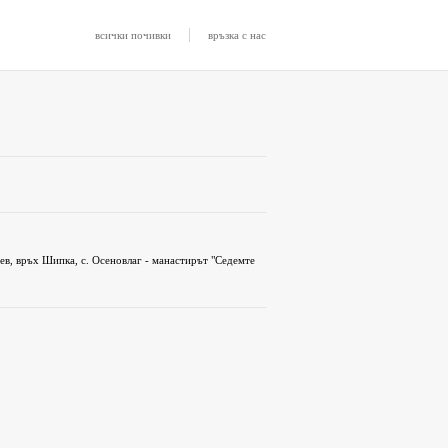
|
всички почивки
връзка с нас
ев, връх Шипка, с. Осеновлаг - манастирът "Седемте