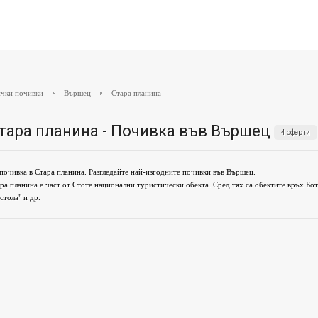
чки почивки
Вършец
Стара планина
тара планина - Почивка във Вършец
4 оферти
почивка в Стара планина. Разгледайте най-изгодните почивки във Вършец.
ра планина е част от Стоте национални туристически обекта. Сред тях са обектите връх Бот
стола" и др.