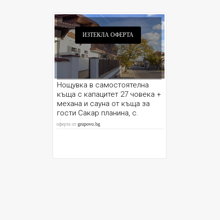
ИЗТЕКЛА ОФЕРТА
Нощувка в самостоятелна
къща с капацитет 27 човека +
механа и сауна от къща за
гости Сакар планина, с.
Орешник до Тополовград
оферта от
grupovo.bg