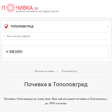
ТОПОЛОВГРАД
Към всички оферти
≡ МЕНЮ
Всички почивки
Тополовград
Почивка в Тополовград
Почивка в Тополовград на супер цени. Виж най-изгодните почивки за Тополовград с
до -90% отстъпка