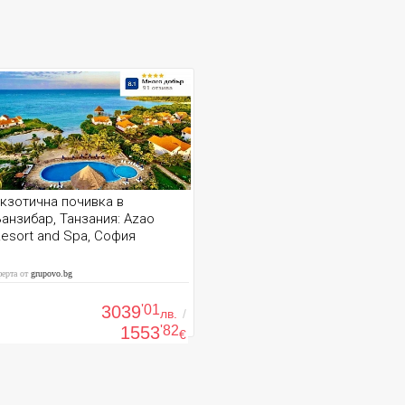
кзотична почивка в
анзибар, Танзания: Azao
esort and Spa, София
ферта от
grupovo.bg
3039
'01
лв.
/
1553
'82
€