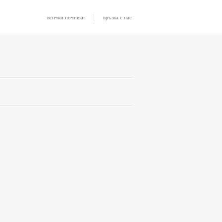
|
всички почивки
връзка с нас