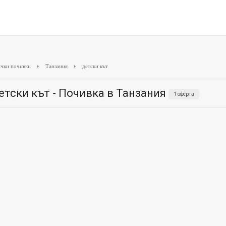
чки почивки
Танзания
детски кът
етски кът - Почивка в Танзания
1 оферта