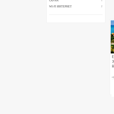
САУНА
1
WI-FI ИНТЕРНЕТ
2
Е
З
R
о