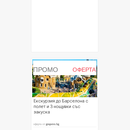
ПРОМО
ОФЕРТА
Екскурзия до Барселона с
полет и 3 нощувки със
закуска
оферта от
grupovo.bg