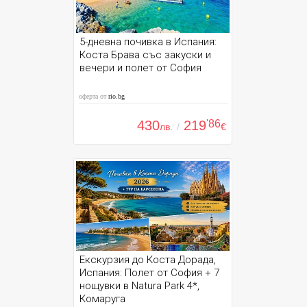
5-дневна почивка в Испания:
Коста Брава със закуски и
вечери и полет от София
оферта от
rio.bg
430
219
'86
лв.
/
€
Екскурзия до Коста Дорада,
Испания: Полет от София + 7
нощувки в Natura Park 4*,
Комаруга