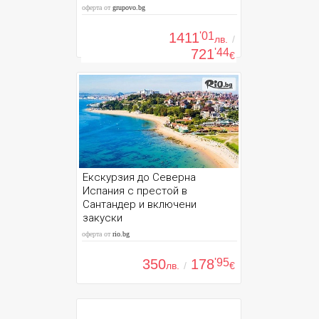
оферта от
grupovo.bg
1411
'01
лв.
/
721
'44
€
Екскурзия до Северна
Испания с престой в
Сантандер и включени
закуски
оферта от
rio.bg
350
178
'95
лв.
/
€