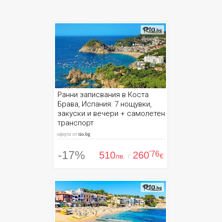
Ранни записвания в Коста
Брава, Испания: 7 нощувки,
закуски и вечери + самолетен
транспорт
оферта от
rio.bg
-17%
510
260
'76
лв.
/
€