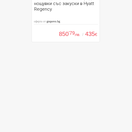
нощувки със закуски в Hyatt
Regency
оферта от
grupovo.bg
850
'79
435
лв.
/
€