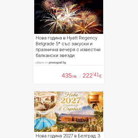
Нова година в Hyatt Regency
Belgrade 5* със закуски и
празнична вечеря с известни
балкански звезди
оферта от
promograd.bg
435
222
'41
лв.
/
€
Нова година 2027 в Белград: 3