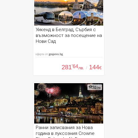
Уикенд в Белград, Сърбия с
възможност за посещение на
Нови Сад
оферта от
grupovo.bg
281
'64
144
лв.
/
€
Ранни записвания за Нова
година в луксозния Crowne