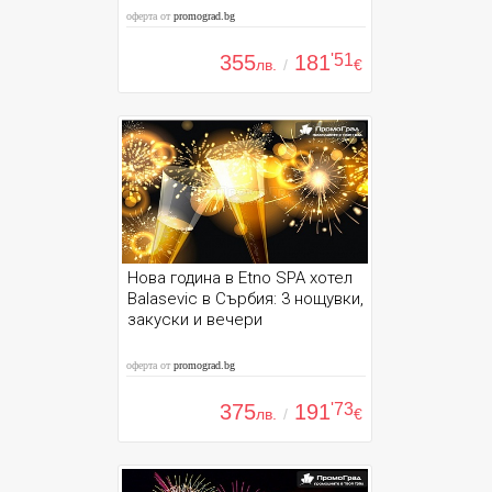
оферта от
promograd.bg
355
181
'51
лв.
/
€
Нова година в Etno SPA хотел
Balasevic в Сърбия: 3 нощувки,
закуски и вечери
оферта от
promograd.bg
375
191
'73
лв.
/
€