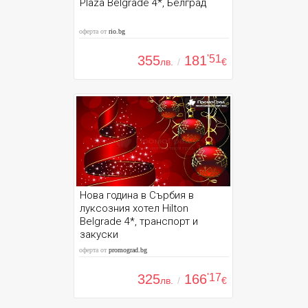
Plaza Belgrade 4*, Белград
оферта от
rio.bg
355
181
'51
лв.
/
€
Нова година в Сърбия в
луксозния хотел Hilton
Belgrade 4*, транспорт и
закуски
оферта от
promograd.bg
325
166
'17
лв.
/
€