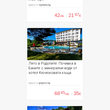
оферта от
vipoferta.bg
42
21
'47
лв.
/
€
Лято в Родопите: Почивка в
Баните с минерални води от
хотел Кючюковата къща
оферта от
grupovo.bg
68
'45
35
лв.
/
€