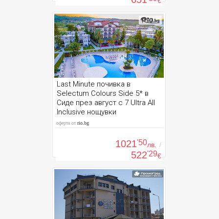
€
Last Minute почивка в
Selectum Colours Side 5* в
Сиде през август с 7 Ultra All
Inclusive нощувки
оферта от
rio.bg
1021
'50
лв.
/
522
'29
€