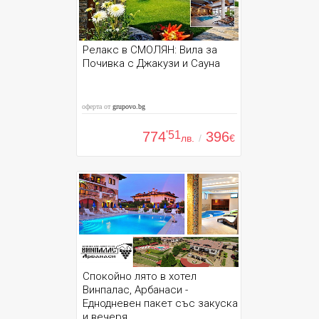
Релакс в СМОЛЯН: Вила за
Почивка с Джакузи и Сауна
оферта от
grupovo.bg
774
'51
396
лв.
/
€
Спокойно лято в хотел
Винпалас, Арбанаси -
Еднодневен пакет със закуска
и вечеря