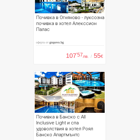
Почивка в Огняново - луксозна
почивка в хотел Алекссион
Палас
оферта от
grupovo.bg
107
'57
55
лв.
/
€
Почивка в Банско с All
Inclusive Light и спа
удоволствия в хотел Роял
Банско Апартмънтс