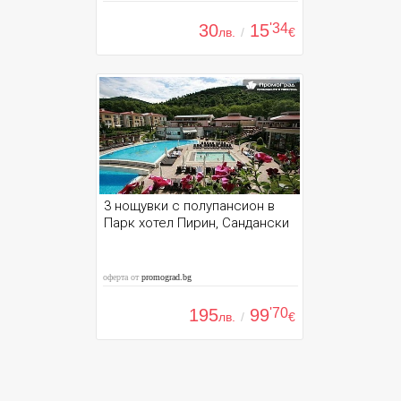
30
15
'34
лв.
/
€
3 нощувки с полупансион в
Парк хотел Пирин, Сандански
оферта от
promograd.bg
195
99
'70
лв.
/
€