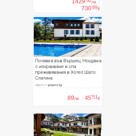
1429
'50
лв.
/
730
'89
€
Почивка във Вършец: Нощувка
с изхранване и спа
преживявания в Хотел Шато
Слатина
оферта от
grupovo.bg
89
45
'51
лв.
/
€