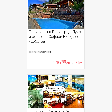
Почивка във Велинград: Лукс
и релакс в Сафари Вилидж с
удобства
оферта от
grupovo.bg
146
'69
75
лв.
/
€
Почивка в Сапарева баня: