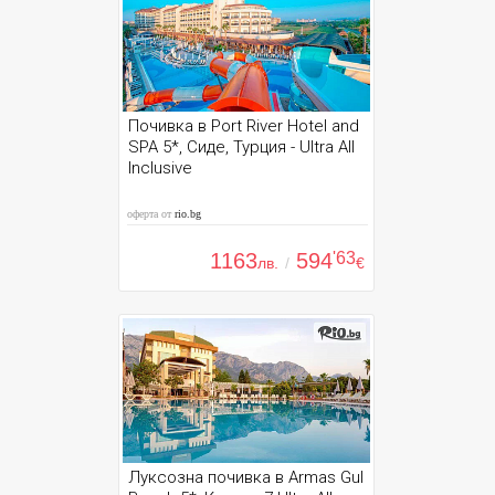
Почивка в Port River Hotel and
SPA 5*, Сиде, Турция - Ultra All
Inclusive
оферта от
rio.bg
1163
594
'63
лв.
/
€
Луксозна почивка в Armas Gul