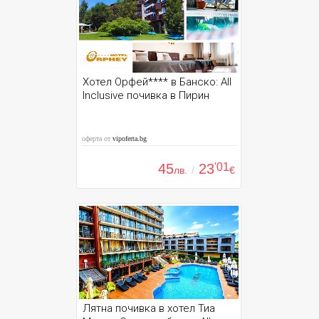
Хотел Орфей**** в Банско: All
Inclusive почивка в Пирин
оферта от
vipoferta.bg
45
23
'01
лв.
/
€
Лятна почивка в хотел Тиа