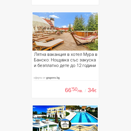
Лятна ваканция в хотел Мура в
Банско: Нощувка със закуска
и безплатно дете до 12 години
оферта от
grupovo.bg
66
'50
34
лв.
/
€