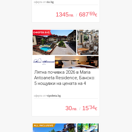
оферта от
rio.bg
1345
687
'69
лв.
/
€
Лятна почивка 2026 в Maria
Antoaneta Residence, Банско:
5 нощувки на цената на 4
оферта от
vipoferta.bg
30
15
'34
лв.
/
€