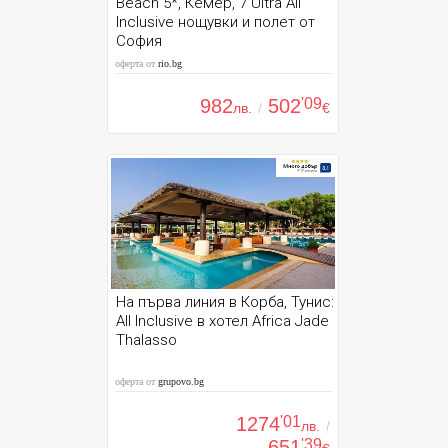
Beach 5*, Кемер, 7 Ultra All
Inclusive нощувки и полет от
София
оферта от
rio.bg
982
502
'09
лв.
/
€
На първа линия в Корба, Тунис:
All Inclusive в хотел Africa Jade
Thalasso
оферта от
grupovo.bg
1274
'01
лв.
/
651
'39