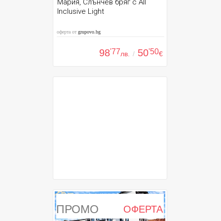
Мария, Слънчев бряг с All
Inclusive Light
оферта от
grupovo.bg
98
'77
50
'50
лв.
/
€
ПРОМО
ОФЕРТА