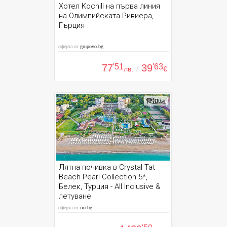
Хотел Kochili на първа линия
на Олимпийската Ривиера,
Гърция
оферта от
grupovo.bg
77
'51
39
'63
лв.
/
€
Лятна почивка в Crystal Tat
Beach Pearl Collection 5*,
Белек, Турция - All Inclusive &
летуване
оферта от
rio.bg