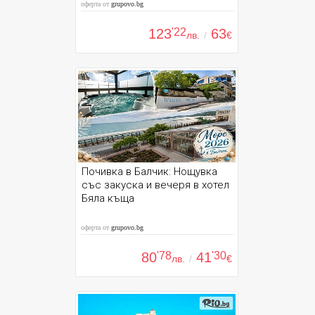
оферта от
grupovo.bg
123
'22
63
лв.
/
€
Почивка в Балчик: Нощувка
със закуска и вечеря в хотел
Бяла къща
оферта от
grupovo.bg
80
'78
41
'30
лв.
/
€