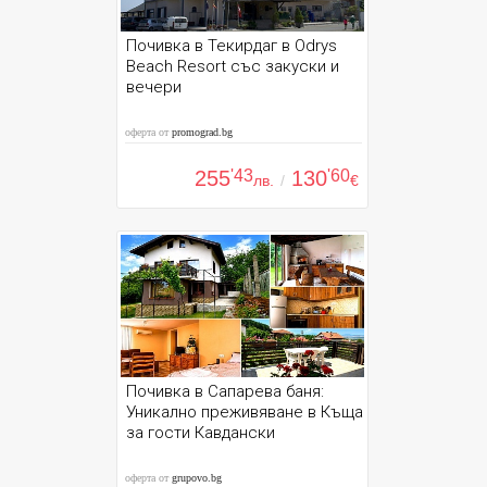
Почивка в Текирдаг в Odrys
Beach Resort със закуски и
вечери
оферта от
promograd.bg
255
'43
130
'60
лв.
/
€
Почивка в Сапарева баня:
Уникално преживяване в Къща
за гости Кавдански
оферта от
grupovo.bg