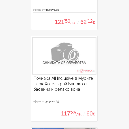
оферта от
grupovo.bg
121
'50
62
'12
лв.
/
€
Почивка All Inclusive в Мурите
Парк Хотел край Банско с
басейни и релакс зона
оферта от
grupovo.bg
117
'35
60
лв.
/
€