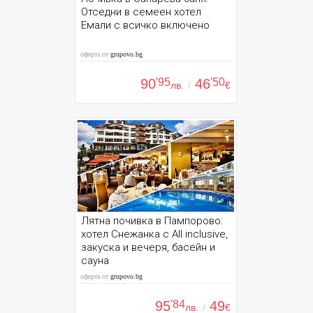
Отседни в семеен хотел
Емали с всичко включено
оферта от
grupovo.bg
90
'95
46
'50
лв.
/
€
Лятна почивка в Пампорово:
хотел Снежанка с All inclusive,
закуска и вечеря, басейн и
сауна
оферта от
grupovo.bg
95
'84
49
лв.
/
€