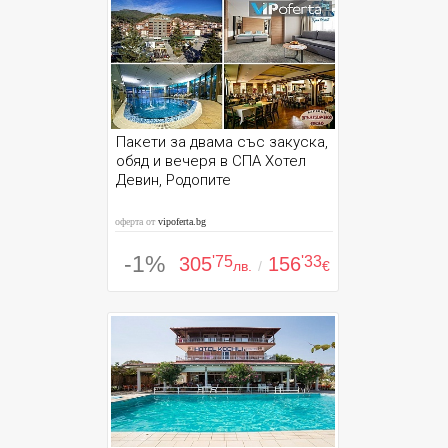
Пакети за двама със закуска,
обяд и вечеря в СПА Хотел
Девин, Родопите
оферта от
vipoferta.bg
-1%
305
'75
156
'33
лв.
/
€