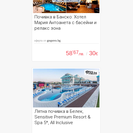
Почивка в Банско: Хотел
Мария Антоанета с басейни и
релакс зона
оферта от
grupovo.bg
58
'67
30
лв.
/
€
Лятна почивка в Белек,
Sensitive Premium Resort &
Spa 5*, All Inclusive