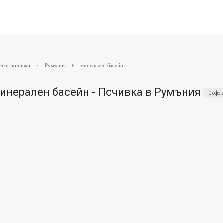
чки почивки
Румъния
минерален басейн
инерален басейн - Почивка в Румъния
0 офе