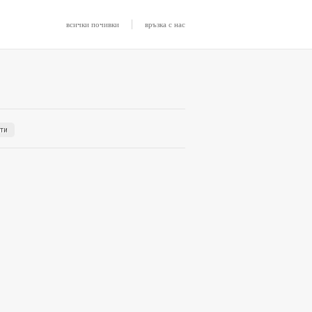
|
всички почивки
връзка с нас
рти