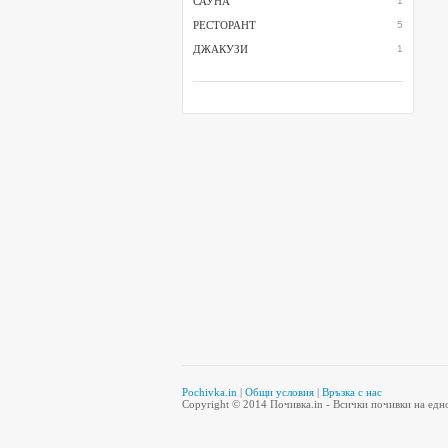
САУНА
1
РЕСТОРАНТ
5
ДЖАКУЗИ
1
Pochivka.in
|
Общи условия
|
Връзка с нас
Copyright © 2014 Почивка.in - Всички почивки на едн