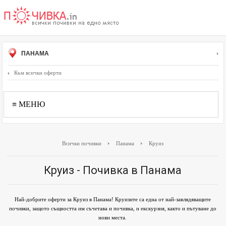
ПАНАМА
Към всички оферти
≡ МЕНЮ
Всички почивки
Панама
Круиз
Круиз - Почивка в Панама
Най-добрите оферти за Круиз в Панама! Круизите са една от най-завлядяващите
почивки, защото същността им съчетава и почивка, и екскурзия, както и пътуване до
нови места.