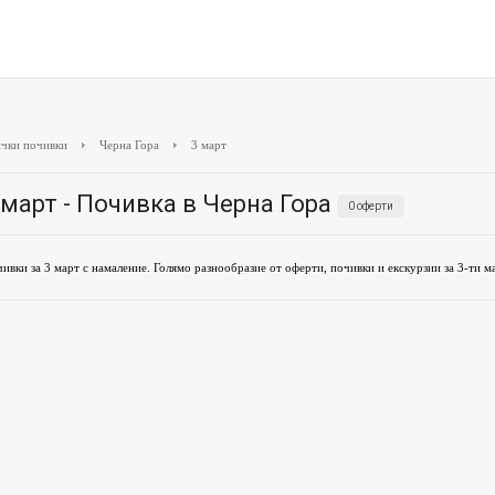
чки почивки
Черна Гора
3 март
 март - Почивка в Черна Гора
0 оферти
ивки за 3 март с намаление. Голямо разнообразие от оферти, почивки и екскурзии за 3-ти ма