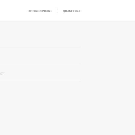
|
всички почивки
връзка с нас
рт.