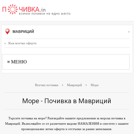
МАВРИЦИЙ
Към всички оферти
≡ МЕНЮ
Всички почивки
Мавриций
Море
Море - Почивка в Мавриций
Търсите почивка на море? Разгледайте нашите предложения за морска почивка в
Мавриций. Възползвайте се от различните видове НАМАЛЕНИЯ и спестете с нашите
промоционални летни оферти и отстъпки за ранни записвания.