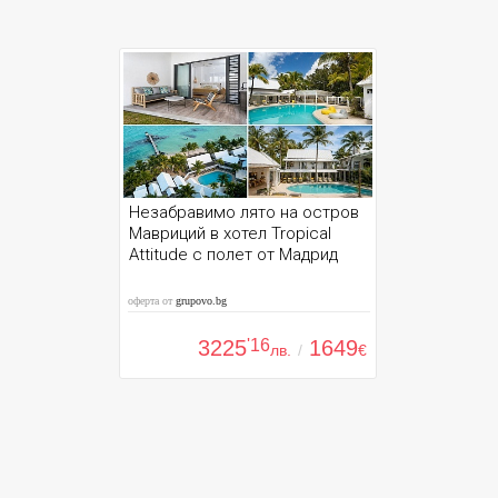
Незабравимо лято на остров
Мавриций в хотел Tropical
Attitude с полет от Мадрид
оферта от
grupovo.bg
3225
'16
1649
лв.
/
€