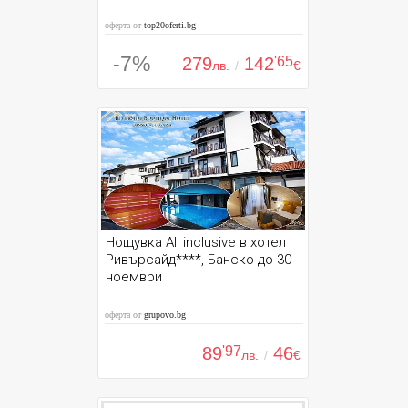
оферта от
top20oferti.bg
-7%
279
142
'65
лв.
/
€
Нощувка All inclusive в хотел
Ривърсайд****, Банско до 30
ноември
оферта от
grupovo.bg
89
'97
46
лв.
/
€