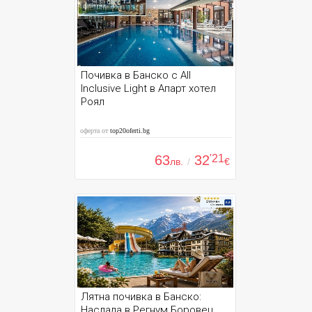
Почивка в Банско с All
Inclusive Light в Апарт хотел
Роял
оферта от
top20oferti.bg
63
32
'21
лв.
/
€
Лятна почивка в Банско:
Наслада в Регнум Боровец