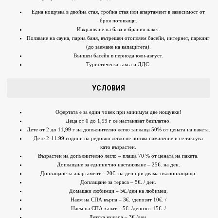
Една нощувка в двойна стая, тройна стая или апартамент в зависимост от
броя почиващи.
Изхранване на база избрания пакет.
Ползване на сауна, парна баня, вътрешен отопляем басейн, интернет, паркинг
(до заемане на капацитета).
Външен басейн в периода юли-август.
Туристическа такса и ДДС.
УСЛОВИЯ
Офертата е за един човек при минимум две нощувки!
Деца от 0 до 1,99 г се настаняват безплатно.
Дете от 2 до 11,99 г на допълнително легло заплаща 50% от цената на пакета.
Дете 2-11.99 години на редовно легло не ползва намаление и се таксува
като възрастен.
Възрастен на допълнително легло – плаща 70 % от цената на пакета.
Доплащане за еднинично настаняване – 25€. на ден.
Доплащане за апартамент – 20€. на ден при двама пълноплащащи.
Доплащане за тераса – 5€. / ден.
Домашни любимци – 5€./ден на любимец.
Наем на СПА кърпа – 3€. /депозит 10€. /
Наем на СПА халат – 5€. /депозит 15€. /
Детска кошара – 3€./ден.