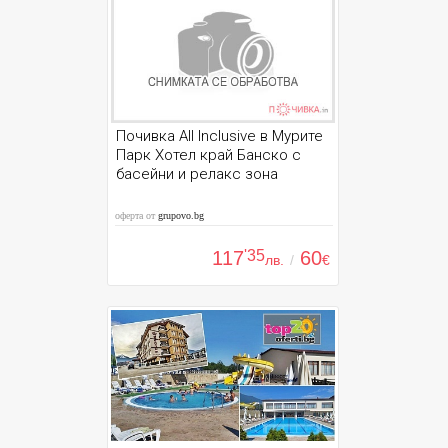
Почивка All Inclusive в Мурите
Парк Хотел край Банско с
басейни и релакс зона
оферта от
grupovo.bg
117
'35
60
лв.
/
€