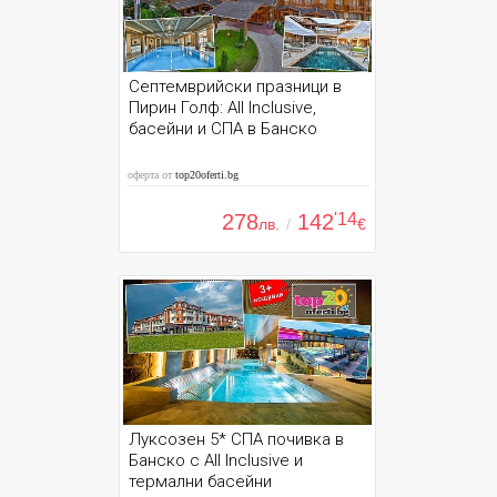
Септемврийски празници в
Пирин Голф: All Inclusive,
басейни и СПА в Банско
оферта от
top20oferti.bg
278
142
'14
лв.
/
€
Луксозен 5* СПА почивка в
Банско с All Inclusive и
термални басейни