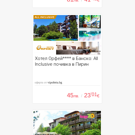
лв.
/
€
Хотел Орфей**** в Банско: All
Inclusive почивка в Пирин
оферта от
vipoferta.bg
45
23
'01
лв.
/
€