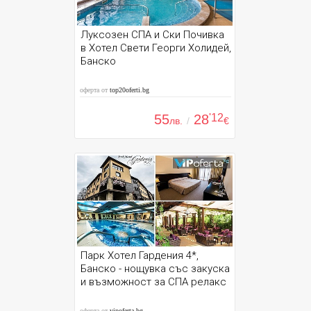
Луксозен СПА и Ски Почивка
в Хотел Свети Георги Холидей,
Банско
оферта от
top20oferti.bg
55
28
'12
лв.
/
€
Парк Хотел Гардения 4*,
Банско - нощувка със закуска
и възможност за СПА релакс
оферта от
vipoferta.bg