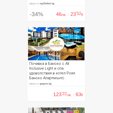
оферта от
top20oferti.bg
-34%
46
23
'52
лв.
/
€
Почивка в Банско с All
Inclusive Light и спа
удоволствия в хотел Роял
Банско Апартмънтс
оферта от
grupovo.bg
123
'22
63
лв.
/
€