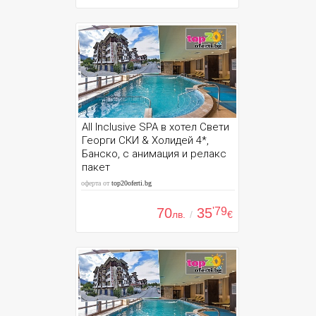
All Inclusive SPA в хотел Свети
Георги СКИ & Холидей 4*,
Банско, с анимация и релакс
пакет
оферта от
top20oferti.bg
70
35
'79
лв.
/
€