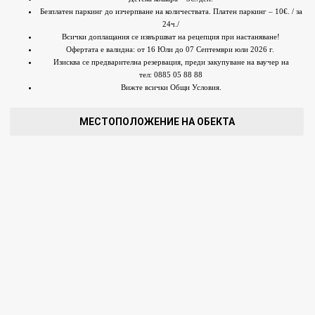
Безплатен паркинг до изчерпване на количествата. Платен паркинг – 10€. / за
24ч./
Всички доплащания се извършват на рецепция при настаняване!
Офертата е валидна: от 16 Юли до 07 Септември юли 2026 г.
Изисква се предварителна резервация, преди закупуване на ваучер на
тел: 0885 05 88 88
Вижте всички Общи Условия.
МЕСТОПОЛОЖЕНИЕ НА ОБЕКТА