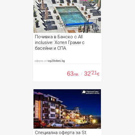
Почивка в Банско с All
inclusive: Хотел Грами с
басейни и СПА
оферта от
top20oferti.bg
63
32
'21
лв.
/
€
Специална оферта за St.