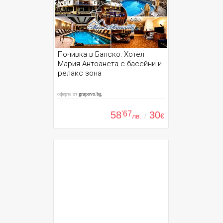
Почивка в Банско: Хотел
Мария Антоанета с басейни и
релакс зона
оферта от
grupovo.bg
58
'67
30
лв.
/
€