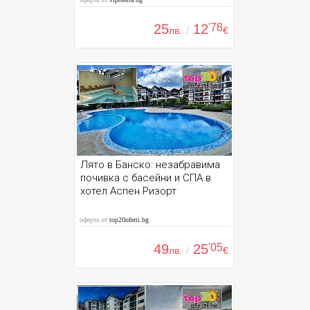
25
12
'78
лв.
/
€
Лято в Банско: незабравима
почивка с басейни и СПА в
хотел Аспен Ризорт
оферта от
top20oferti.bg
49
25
'05
лв.
/
€