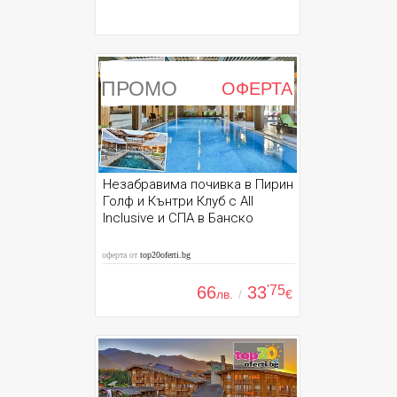
ПРОМО
ОФЕРТА
Незабравима почивка в Пирин
Голф и Кънтри Клуб с All
Inclusive и СПА в Банско
оферта от
top20oferti.bg
66
33
'75
лв.
/
€