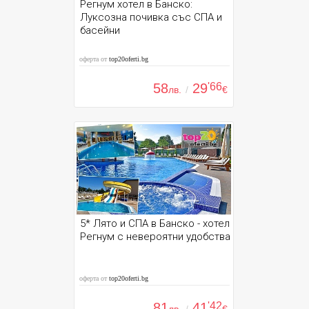
Регнум хотел в Банско:
Луксозна почивка със СПА и
басейни
оферта от
top20oferti.bg
58
29
'66
лв.
/
€
5* Лято и СПА в Банско - хотел
Регнум с невероятни удобства
оферта от
top20oferti.bg
81
41
'42