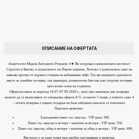
ОПИСАНИЕ НА ОФЕРТАТА
Апартхотел Мария-Антоанета Резиденс 4★ Ви посреща в живописната местност
Страгите в Банско, в подножието на Пирин планина. Хотелът е разположен само на
няколко крачки от първата станция на кабинковия лифт. Тук ще намерите идеалното
място за семейни почивки, ски ваканции, романтични бягства или спортни почивки
през всеки сезон на годината.
Офертата важи за периода 16.07-07.09.2026 г., като при минимум две нощувки
можете да се възползвате от специална оферта 4=5: останете 5 нощи, а платете само 4
– петата нощувка е изцяло подарък на база избрания пансион от платените.
Пакетите включват:
Еднодневен пакет със закуска - VIP цена: 30€.
Пакет със закуска и вечеря + напитки за вечеря - VIP цена: 35€.
Пакет със закуска, обяд и вечеря + напитки за обяд и вечеря - VIP цена: 40€.
Ваучерът е за един човек при двойно настаняване и включва: