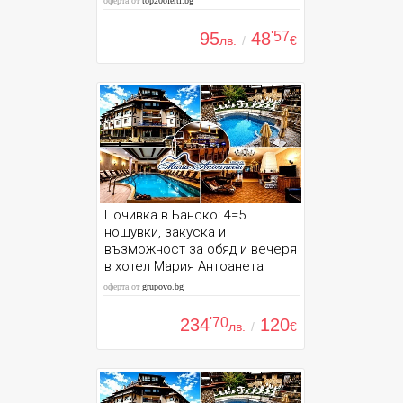
оферта от
top20oferti.bg
95
48
'57
лв.
/
€
Почивка в Банско: 4=5
нощувки, закуска и
възможност за обяд и вечеря
в хотел Мария Антоанета
оферта от
grupovo.bg
234
'70
120
лв.
/
€