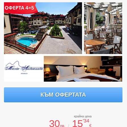
КЪМ ОФЕРТАТА
крайна цена
30
15
'34
лв.
/
€