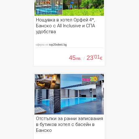
Нощувка в хотел Орфей 4*,
Банско с All Inclusive и СПА
удобства
оферта от
top20oferti.bg
45
23
'01
лв.
/
€
Отстъпки за ранни записвания
в бутиков хотел с басейн в
Банско