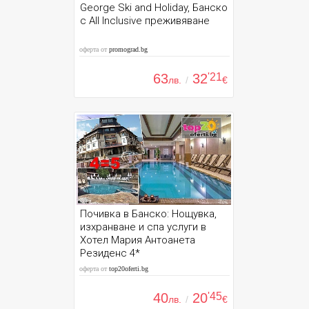
George Ski and Holiday, Банско
с All Inclusive преживяване
оферта от
promograd.bg
63
32
'21
лв.
/
€
Почивка в Банско: Нощувка,
изхранване и спа услуги в
Хотел Мария Антоанета
Резиденс 4*
оферта от
top20oferti.bg
40
20
'45
лв.
/
€