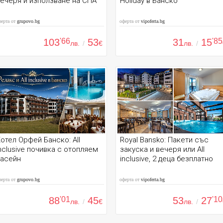
ечеря и използване на СПА
Holiday в Банско
ферта от
grupovo.bg
оферта от
vipoferta.bg
103
'66
53
31
15
'85
лв.
/
€
лв.
/
отел Орфей Банско: All
Royal Bansko: Пакети със
nclusive почивка с отопляем
закуска и вечеря или All
басейн
inclusive, 2 деца безплатно
ферта от
grupovo.bg
оферта от
vipoferta.bg
88
'01
45
53
27
'10
лв.
/
€
лв.
/