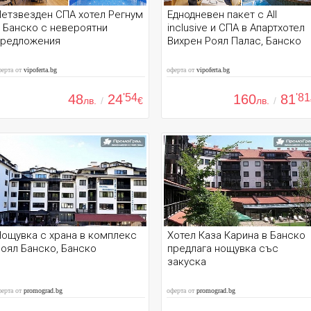
етзвезден СПА хотел Регнум
Еднодневен пакет с All
 Банско с невероятни
inclusive и СПА в Апартхотел
предложения
Вихрен Роял Палас, Банско
ферта от
vipoferta.bg
оферта от
vipoferta.bg
48
24
'54
160
81
'81
лв.
/
€
лв.
/
ощувка с храна в комплекс
Хотел Каза Карина в Банско
оял Банско, Банско
предлага нощувка със
закуска
ферта от
promograd.bg
оферта от
promograd.bg