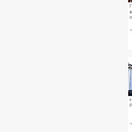
П
в
о
Н
Р
о