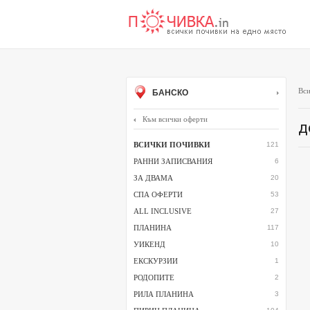
Вси
БАНСКО
Към всички оферти
д
ВСИЧКИ ПОЧИВКИ
121
РАННИ ЗАПИСВАНИЯ
6
ЗА ДВАМА
20
СПА ОФЕРТИ
53
ALL INCLUSIVE
27
ПЛАНИНА
117
УИКЕНД
10
ЕКСКУРЗИИ
1
РОДОПИТЕ
2
РИЛА ПЛАНИНА
3