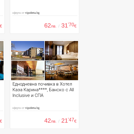
оферта от
vipoferta.bg
62
31
'70
€
лв.
/
€
Еднодневна почивка в Хотел
Каза Карина****, Банско с All
Inclusive и СПА
оферта от
vipoferta.bg
42
21
'47
€
лв.
/
€