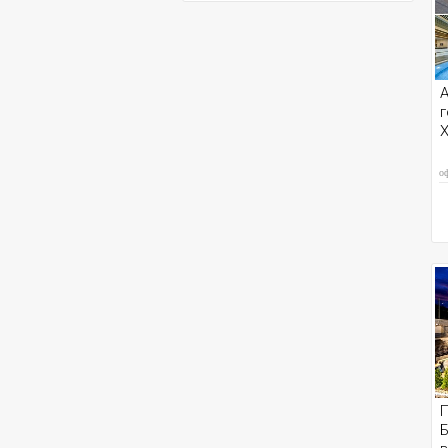
A
г
Х
о
П
Б