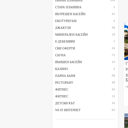
ПИРИН ПЛАНИНА
104
СТАРА ПЛАНИНА
1
ВЪТРЕШЕН БАСЕЙН
41
ЕКОТУРИЗЪМ
4
ДЖАКУЗИ
36
МИНЕРАЛЕН БАСЕЙН
19
8 ДЕКЕМВРИ
1
СКИ ОФЕРТИ
24
САУНА
71
ВЪНШЕН БАСЕЙН
15
П
I
КАЗИНО
2
у
ПАРНА БАНЯ
58
РЕСТОРАНТ
49
о
ФИТНЕС
44
ФИТНЕС
11
ДЕТСКИ КЪТ
33
WI-FI ИНТЕРНЕТ
63