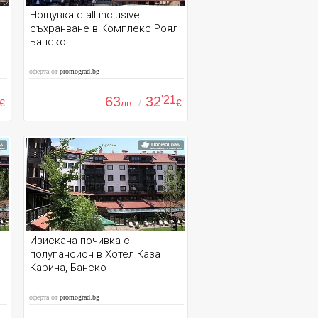
Нощувка с all inclusive
съхранване в Комплекс Роял
Банско
оферта от
promograd.bg
63
32
'21
€
лв.
/
€
Изискана почивка с
полупансион в Хотел Каза
Карина, Банско
оферта от
promograd.bg