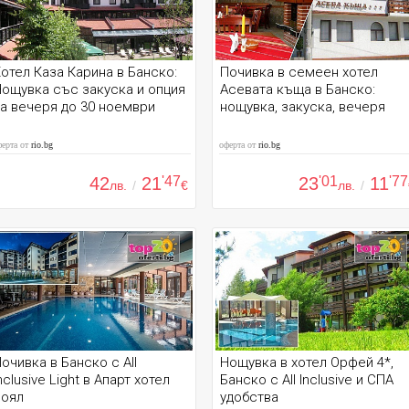
отел Каза Карина в Банско:
Почивка в семеен хотел
ощувка със закуска и опция
Асевата къща в Банско:
а вечеря до 30 ноември
нощувка, закуска, вечеря
ферта от
rio.bg
оферта от
rio.bg
42
21
'47
23
'01
11
'77
лв.
/
€
лв.
/
очивка в Банско с All
Нощувка в хотел Орфей 4*,
nclusive Light в Апарт хотел
Банско с All Inclusive и СПА
Роял
удобства