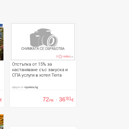
Отстъпка от 15% за
настаняване със закуска и
СПА услуги в хотел Terra
оферта от
vipoferta.bg
72
36
'81
€
лв.
/
€