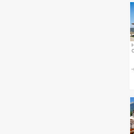
Н
С
о