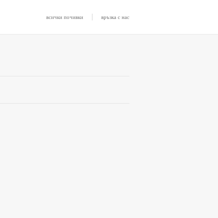
|
всички почивки
връзка с нас