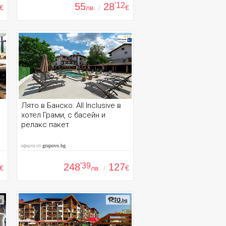
55
28
'12
€
лв.
/
€
Лято в Банско: All Inclusive в
хотел Грами, с басейн и
релакс пакет
оферта от
grupovo.bg
248
'39
127
€
лв.
/
€