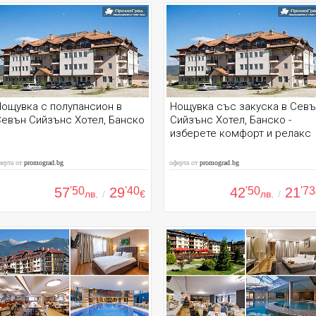
ощувка с полупансион в
Нощувка със закуска в Сев
евън Сийзънс Хотел, Банско
Сийзънс Хотел, Банско -
изберете комфорт и релакс
ферта от
promograd.bg
оферта от
promograd.bg
57
'50
29
'40
42
'50
21
'73
лв.
/
€
лв.
/