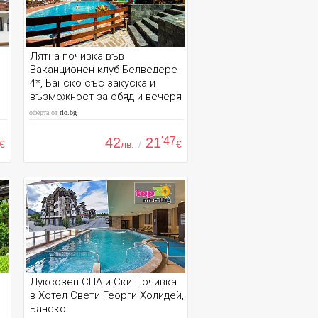
Лятна почивка във
Ваканционен клуб Белведере
4*, Банско със закуска и
възможност за обяд и вечеря
оферта от
rio.bg
42
21
'47
€
лв.
/
€
Луксозен СПА и Ски Почивка
в Хотел Свети Георги Холидей,
Банско