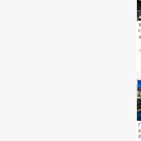
Х
Н
з
о
П
I