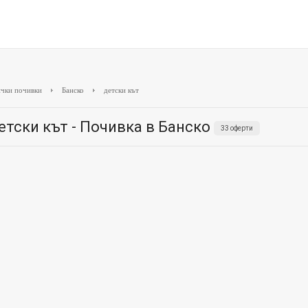
чки почивки
Банско
детски кът
етски кът - Почивка в Банско
33 оферти