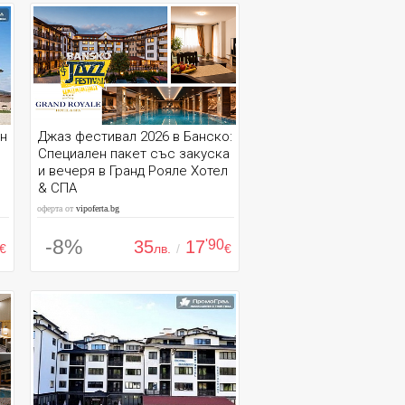
ън
Джаз фестивал 2026 в Банско:
Специален пакет със закуска
и вечеря в Гранд Рояле Хотел
& СПА
оферта от
vipoferta.bg
-8%
35
17
'90
€
лв.
/
€