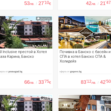
53
27
'10
42
21
'47
лв.
/
€
лв.
/
ll Inclusive престой в Хотел
Почивка в Банско с басейн и
аза Карина, Банско
СПА в хотел Банско СПА &
Холидейз
ферта от
promograd.bg
оферта от
grupovo.bg
66
33
'75
83
'12
42
'50
лв.
/
€
лв.
/