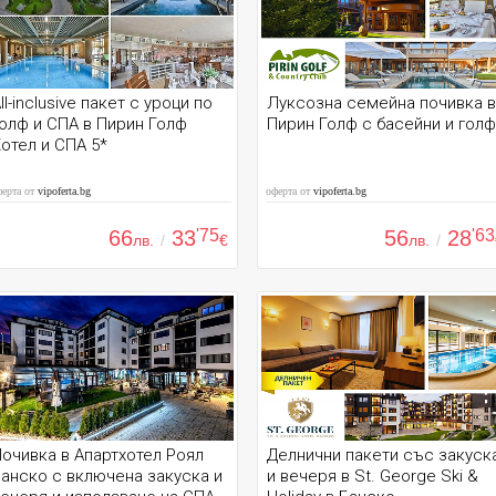
ll-inclusive пакет с уроци по
Луксозна семейна почивка в
олф и СПА в Пирин Голф
Пирин Голф с басейни и голф
отел и СПА 5*
ферта от
vipoferta.bg
оферта от
vipoferta.bg
66
33
'75
56
28
'63
лв.
/
€
лв.
/
очивка в Апартхотел Роял
Делнични пакети със закуск
анско с включена закуска и
и вечеря в St. George Ski &