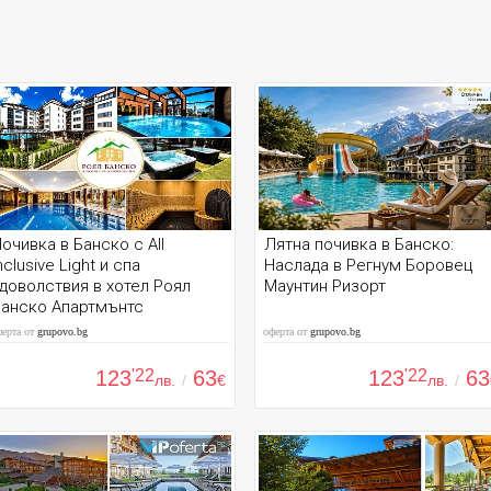
очивка в Банско с All
Лятна почивка в Банско:
nclusive Light и спа
Наслада в Регнум Боровец
доволствия в хотел Роял
Маунтин Ризорт
Банско Апартмънтс
ферта от
grupovo.bg
оферта от
grupovo.bg
123
'22
63
123
'22
63
лв.
/
€
лв.
/