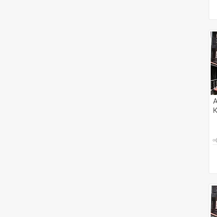
A
К
о