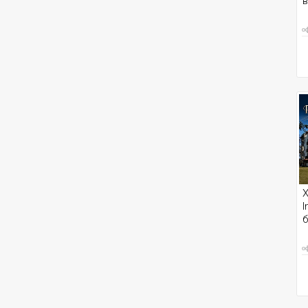
в
о
Х
I
о