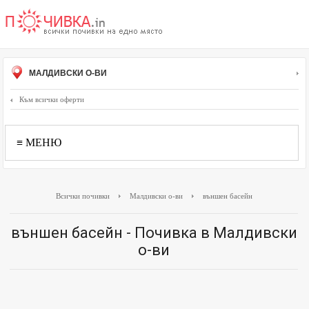
МАЛДИВСКИ О-ВИ
Към всички оферти
≡ МЕНЮ
Всички почивки
Малдивски о-ви
външен басейн
външен басейн - Почивка в Малдивски
о-ви