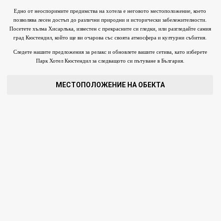
Едно от неоспоримите предимства на хотела е неговото местоположение, което
позволява лесен достъп до различни природни и исторически забележителности.
Посетете хълма Хисарлъка, известен с прекрасните си гледки, или разгледайте самия
град Кюстендил, който ще ви очарова със своята атмосфера и културни събития.
Следете нашите предложения за релакс и обновлете вашите сетива, като изберете
Парк Хотел Кюстендил за следващото си пътуване в България.
МЕСТОПОЛОЖЕНИЕ НА ОБЕКТА