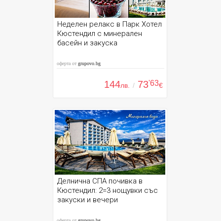
Неделен релакс в Парк Хотел
Кюстендил с минерален
басейн и закуска
оферта от
grupovo.bg
144
73
'63
лв.
/
€
Делнична СПА почивка в
Кюстендил: 2=3 нощувки със
закуски и вечери
оферта от
grupovo.bg