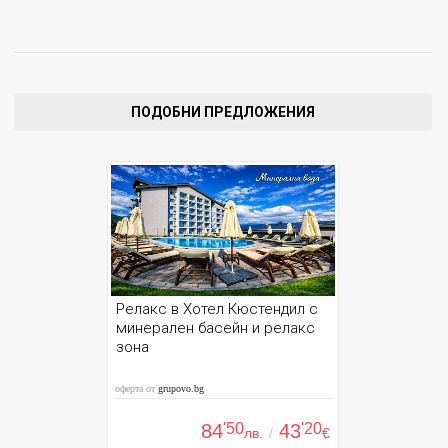
ПОДОБНИ ПРЕДЛОЖЕНИЯ
Релакс в Хотел Кюстендил с
минерален басейн и релакс
зона
оферта от
grupovo.bg
84
'50
43
'20
лв.
/
€