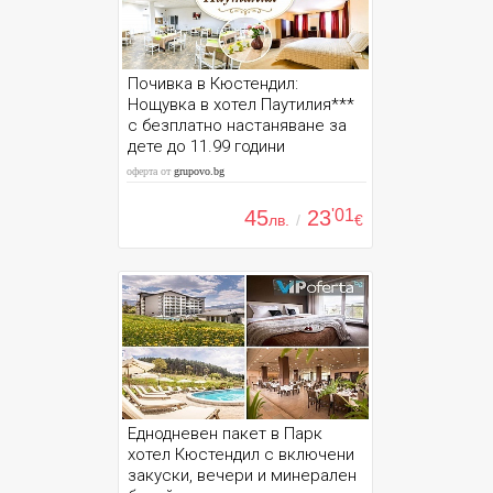
Почивка в Кюстендил:
Нощувка в хотел Паутилия***
с безплатно настаняване за
дете до 11.99 години
оферта от
grupovo.bg
45
23
'01
лв.
/
€
Еднодневен пакет в Парк
хотел Кюстендил с включени
закуски, вечери и минерален