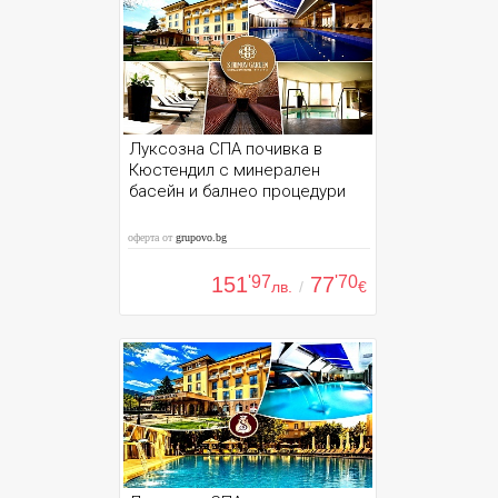
Луксозна СПА почивка в
Кюстендил с минерален
басейн и балнео процедури
оферта от
grupovo.bg
151
'97
77
'70
лв.
/
€