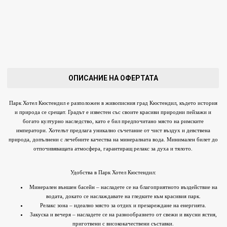
ОПИСАНИЕ НА ОФЕРТАТА
Парк Хотел Кюстендил е разположен в живописния град Кюстендил, където история
и природа се срещат. Градът е известен със своите красиви природни пейзажи и
богато културно наследство, като е бил предпочитано място на римските
императори. Хотелът предлага уникално съчетание от чист въздух и девствена
природа, допълнени с лечебните качества на минералната вода. Минимален билет до
отпочивяващата атмосфера, гарантиращ релакс за духа и тялото.
Удобства в Парк Хотел Кюстендил:
Минерален външен басейн – насладете се на благоприятното въздействие на
водата, докато се наслаждавате на гледките към красивия парк.
Релакс зона – идеално място за отдих и презареждане на енергията.
Закуска и вечеря – насладете се на разнообразието от свежи и вкусни ястия,
приготвени с висококачествени съставки.