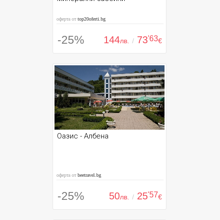
оферта от
top20oferti.bg
-25%
144
73
'63
лв.
/
€
Оазис - Албена
оферта от
beetravel.bg
-25%
50
25
'57
лв.
/
€