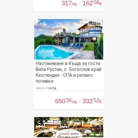
317
162
'08
лв.
/
€
Настаняване в Къща за гости
Вила Рустик, с. Богослов край
Кюстендил - СПА и релакс
почивка
оферта от
rio.bg
650
'36
332
'52
лв.
/
€