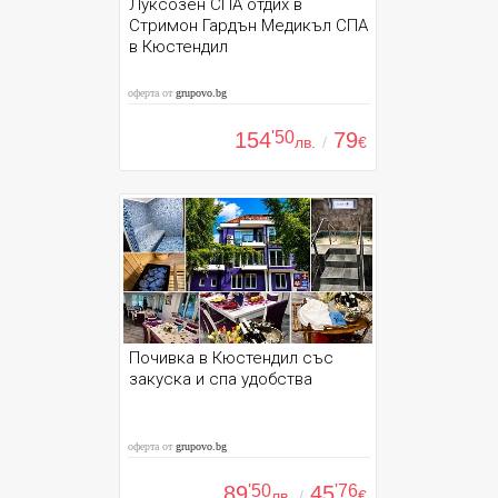
Луксозен СПА отдих в
Стримон Гардън Медикъл СПА
в Кюстендил
оферта от
grupovo.bg
154
'50
79
лв.
/
€
Почивка в Кюстендил със
закуска и спа удобства
оферта от
grupovo.bg
89
'50
45
'76
лв.
/
€