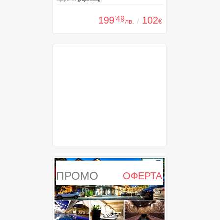
199
'49
102
лв.
/
€
ПРОМО
ОФЕРТА