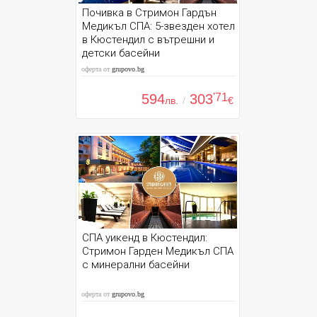
Почивка в Стримон Гардън
Медикъл СПА: 5-звезден хотел
в Кюстендил с вътрешни и
детски басейни
оферта от
grupovo.bg
594
303
'71
лв.
/
€
СПА уикенд в Кюстендил:
Стримон Гарден Медикъл СПА
с минерални басейни
оферта от
grupovo.bg