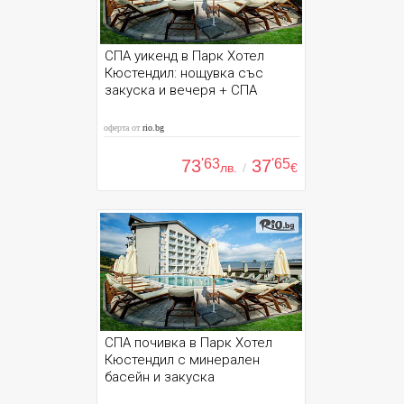
СПА уикенд в Парк Хотел
Кюстендил: нощувка със
закуска и вечеря + СПА
оферта от
rio.bg
73
'63
37
'65
лв.
/
€
СПА почивка в Парк Хотел
Кюстендил с минерален
басейн и закуска