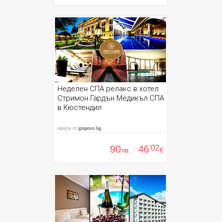
Неделен СПА релакс в хотел
Стримон Гардън Медикъл СПА
в Кюстендил
оферта от
grupovo.bg
90
46
'02
лв.
/
€