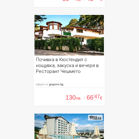
Почивка в Кюстендил с
нощувка, закуска и вечеря в
Ресторант Чешмето
оферта от
grupovo.bg
130
66
'47
лв.
/
€