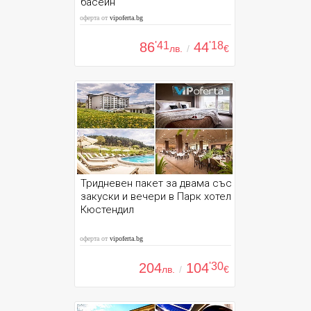
басейн
оферта от
vipoferta.bg
86
'41
44
'18
лв.
/
€
Тридневен пакет за двама със
закуски и вечери в Парк хотел
Кюстендил
оферта от
vipoferta.bg
204
104
'30
лв.
/
€