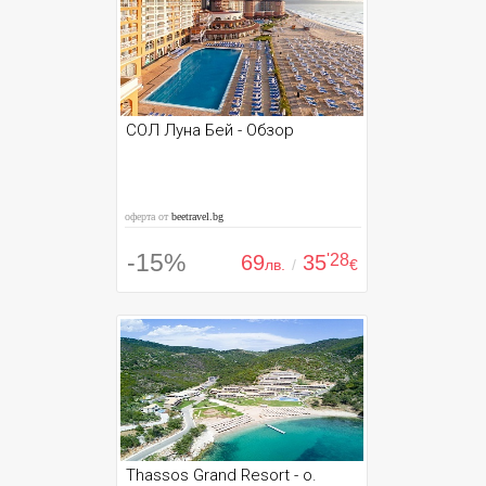
СОЛ Луна Бей - Обзор
оферта от
beetravel.bg
-15%
69
35
'28
лв.
/
€
Thassos Grand Resort - о.