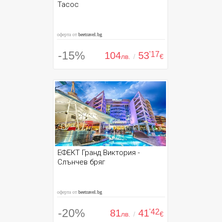
Тасос
оферта от
beetravel.bg
-15%
104
53
'17
лв.
/
€
ЕФЕКТ Гранд Виктория -
Слънчев бряг
оферта от
beetravel.bg
-20%
81
41
'42
лв.
/
€