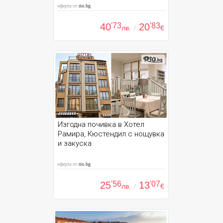
оферта от
rio.bg
40
'73
20
'83
лв.
/
€
Изгодна почивка в Хотел
Рамира, Кюстендил с нощувка
и закуска
оферта от
rio.bg
25
'56
13
'07
лв.
/
€