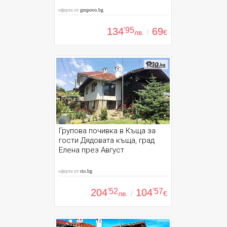
оферта от
grupovo.bg
134
'95
69
лв.
/
€
Групова почивка в Къща за
гости Дядовата къща, град
Елена през Август
оферта от
rio.bg
204
'52
104
'57
лв.
/
€