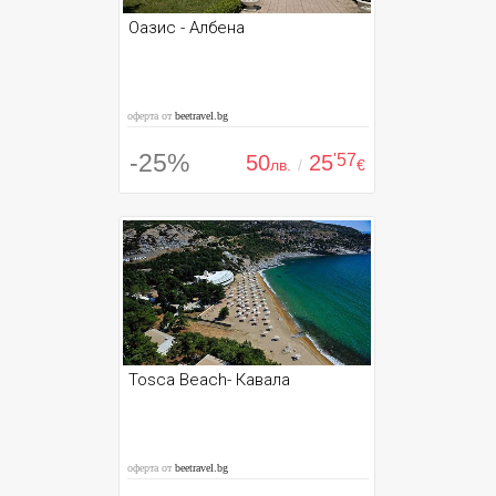
Оазис - Албена
оферта от
beetravel.bg
-25%
50
25
'57
лв.
/
€
Tosca Beach- Кавала
оферта от
beetravel.bg