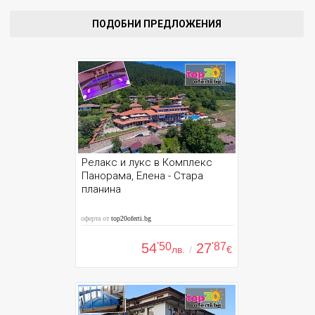
ПОДОБНИ ПРЕДЛОЖЕНИЯ
Релакс и лукс в Комплекс
Панорама, Елена - Стара
планина
оферта от
top20oferti.bg
54
'50
27
'87
лв.
/
€