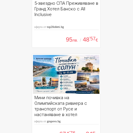
5-звездно СПА Преживяване в
Гранд Хотел Банско с All
Inclusive
оферта от
top20oferti.bg
95
48
'57
лв.
/
€
Мини почивка на
Олимпийската ривиера с
транспорт от Русе и
настаняване в хотел
оферта от
grupovo.bg