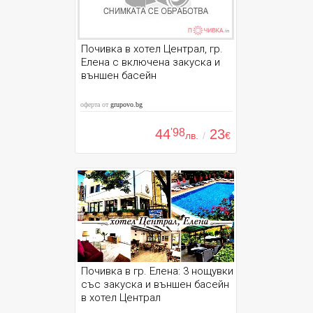
Почивка в хотел Централ, гр.
Елена с включена закуска и
външен басейн
оферта от
grupovo.bg
44
'98
23
лв.
/
€
Почивка в гр. Елена: 3 нощувки
със закуска и външен басейн
в хотел Централ