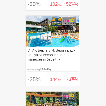
-30%
102
52
'15
лв.
/
€
СПА оферта 3=4: Велинград -
нощувки, изхранване и
минерални басейни
оферта от
top20oferti.bg
-25%
144
73
'63
лв.
/
€