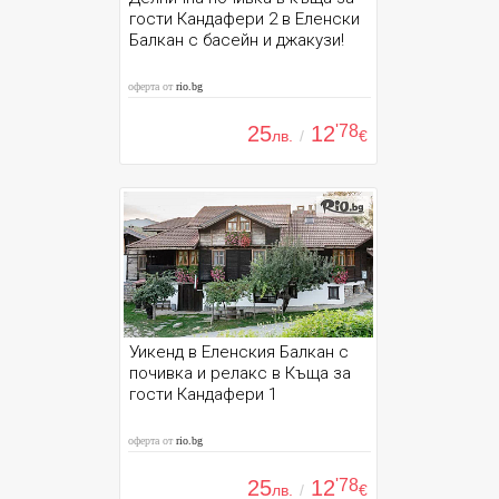
гости Кандафери 2 в Еленски
Балкан с басейн и джакузи!
оферта от
rio.bg
25
12
'78
лв.
/
€
Уикенд в Еленския Балкан с
почивка и релакс в Къща за
гости Кандафери 1
оферта от
rio.bg
25
12
'78
лв.
/
€