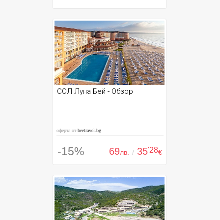
СОЛ Луна Бей - Обзор
оферта от
beetravel.bg
-15%
69
35
'28
лв.
/
€