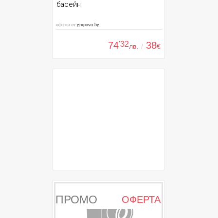
басейн
оферта от
grupovo.bg
74
'32
38
лв.
/
€
ПРОМО
ОФЕРТА