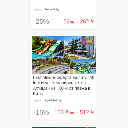
оферта от
beetravel.bg
-25%
52
26
'59
лв.
/
€
Last Minute оферта за лято: All
Inclusive, реновиран хотел
Атлиман на 100 м от плажа в
Китен
оферта от
top20oferti.bg
-15%
100
'30
51
'28
лв.
/
€