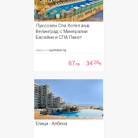
Луксозен Спа Хотел във
Велинград с Минерални
Басейни и СПА Пакет
оферта от
top20oferti.bg
67
34
'26
лв.
/
€
Елица - Албена