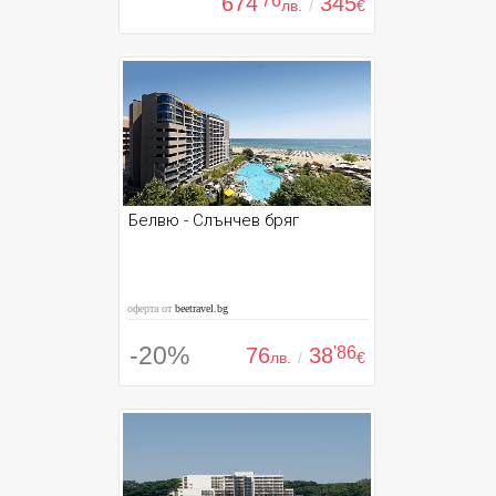
674
'76
345
лв.
/
€
Белвю - Слънчев бряг
оферта от
beetravel.bg
-20%
76
38
'86
лв.
/
€