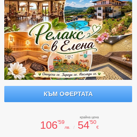
КЪМ ОФЕРТАТА
крайна цена
106
'59
54
'50
лв.
/
€