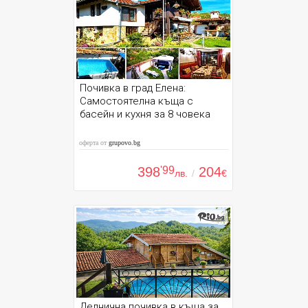
Почивка в град Елена:
Самостоятелна къща с
басейн и кухня за 8 човека
оферта от
grupovo.bg
398
'99
204
лв.
/
€
Делнична почивка в къща за