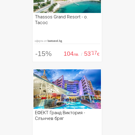
Thassos Grand Resort - о.
Тасос
оферта от
beetravel.bg
-15%
104
53
'17
лв.
/
€
ЕФЕКТ Гранд Виктория -
Слънчев бряг