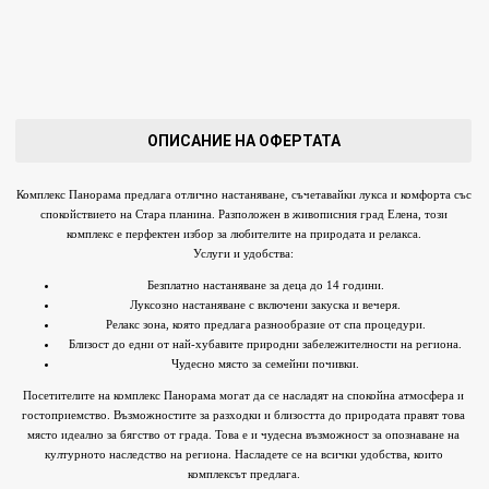
ОПИСАНИЕ НА ОФЕРТАТА
Комплекс Панорама предлага отлично настаняване, съчетавайки лукса и комфорта със
спокойствието на Стара планина. Разположен в живописния град Елена, този
комплекс е перфектен избор за любителите на природата и релакса.
Услуги и удобства:
Безплатно настаняване за деца до 14 години.
Луксозно настаняване с включени закуска и вечеря.
Релакс зона, която предлага разнообразие от спа процедури.
Близост до едни от най-хубавите природни забележителности на региона.
Чудесно място за семейни почивки.
Посетителите на комплекс Панорама могат да се насладят на спокойна атмосфера и
гостоприемство. Възможностите за разходки и близостта до природата правят това
място идеално за бягство от града. Това е и чудесна възможност за опознаване на
културното наследство на региона. Насладете се на всички удобства, които
комплексът предлага.