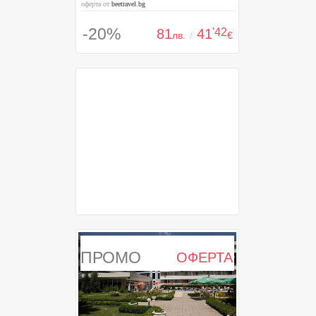
оферта от
beetravel.bg
-20%
81
41
'42
лв.
/
€
ПРОМО
ОФЕРТА