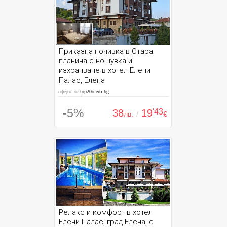
Приказна почивка в Стара
планина с нощувка и
изхранване в хотел Елени
Палас, Елена
оферта от
top20oferti.bg
-5%
38
19
'43
лв.
/
€
Релакс и комфорт в хотел
Елени Палас, град Елена, с