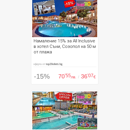
Намаление 15% за All Inclusive
в хотел Съни, Созопол на 50 м
от плажа
оферта от
top20oferti.bg
-15%
70
'55
36
'07
лв.
/
€