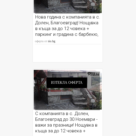
Нова година с компанията в с.
Долен, Благоевград! Нощувка
в къща за до 12 човека +
паркинг и градина с барбекю,
от Шаркова къща
оферта от
rio.bg
ИЗТЕКЛА ОФЕРТА
С компанията в с. Долен,
Благоевград до 30 Ноември -
важи за празници! Нощувка в
къща за до 12 човека +