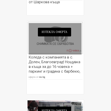
от Шаркова къща
ИЗТЕКЛА ОФЕРТА
Коледа с компанията в с.
Долен, Благоевград! Нощувка
в къща за до 16 човека +
паркинг и градина с барбекю,
от Шарковата къща
оферта от
rio.bg
ИЗТЕКЛА ОФЕРТА