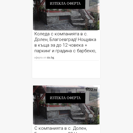
ИЗТЕКЛА ОФЕРТА
Коледа с компанията в с.
Долен, Благоевград! Нощувка
в къща за до 12 човека +
паркинг и градина с барбекю,
от Шарковата къща
оферта от
rio.bg
ИЗТЕКЛА ОФЕРТА
С компанията в с. Долен,