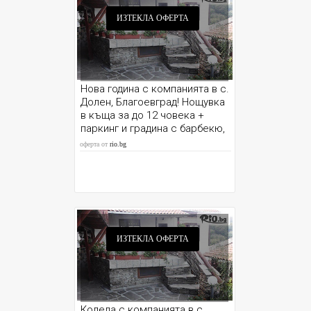
ИЗТЕКЛА ОФЕРТА
Нова година с компанията в с.
Долен, Благоевград! Нощувка
в къща за до 12 човека +
паркинг и градина с барбекю,
от Шаркова къща
оферта от
rio.bg
ИЗТЕКЛА ОФЕРТА
Коледа с компанията в с.