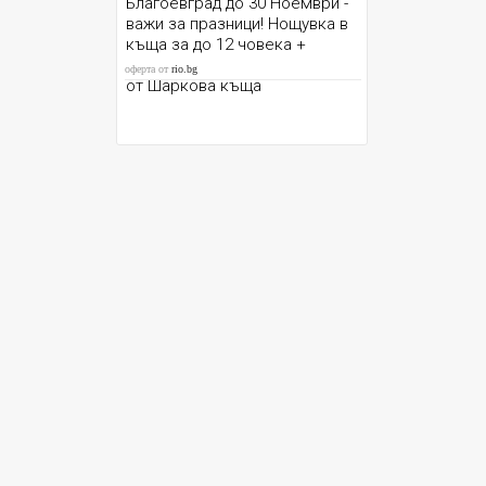
Благоевград до 30 Ноември -
важи за празници! Нощувка в
къща за до 12 човека +
паркинг и градина с барбекю,
оферта от
rio.bg
от Шаркова къща