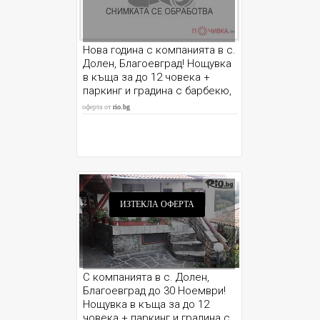
Нова година с компанията в с.
Долен, Благоевград! Нощувка
в къща за до 12 човека +
паркинг и градина с барбекю,
от Шарковата къща
оферта от
rio.bg
ИЗТЕКЛА ОФЕРТА
С компанията в с. Долен,
Благоевград до 30 Ноември!
Нощувка в къща за до 12
човека + паркинг и градина с