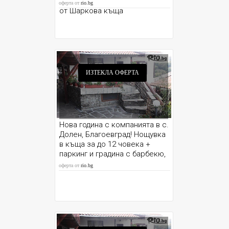
паркинг и градина с барбекю,
оферта от
rio.bg
от Шаркова къща
ИЗТЕКЛА ОФЕРТА
Нова година с компанията в с.
Долен, Благоевград! Нощувка
в къща за до 12 човека +
паркинг и градина с барбекю,
от Шаркова къща
оферта от
rio.bg