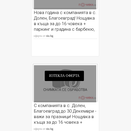
Нова година с компанията в с.
Долен, Благоевград! Нощувка
в къща за до 16 човека +
паркинг и градина с барбекю,
от Шарковата къща
оферта от
rio.bg
ИЗТЕКЛА ОФЕРТА
С компанията в с. Долен,
Благоевград до 30 Декември -
важи за празници! Нощувка в
къща за до 16 човека +
паркинг и градина с барбекю,
оферта от
rio.bg