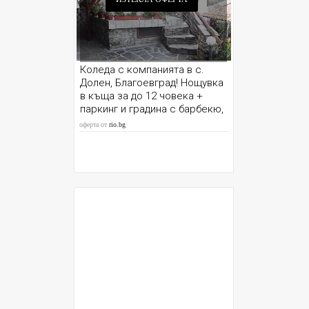
Коледа с компанията в с.
Долен, Благоевград! Нощувка
в къща за до 12 човека +
паркинг и градина с барбекю,
от Шарковата къща
оферта от
rio.bg