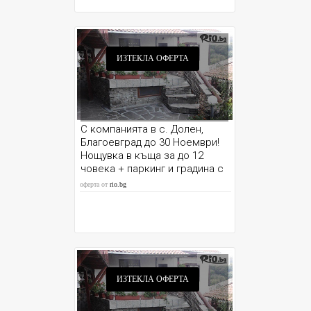
ИЗТЕКЛА ОФЕРТА
С компанията в с. Долен,
Благоевград до 30 Ноември!
Нощувка в къща за до 12
човека + паркинг и градина с
барбекю, от Шаркова къща
оферта от
rio.bg
ИЗТЕКЛА ОФЕРТА