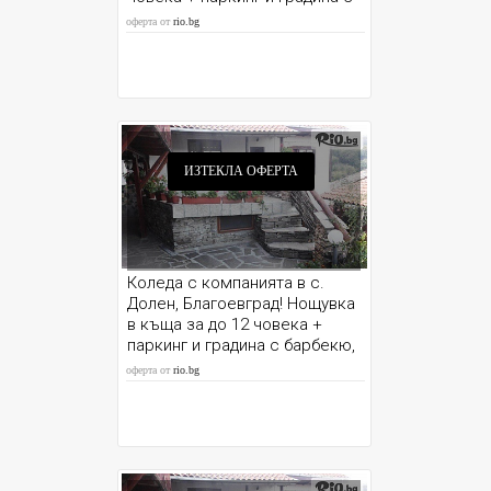
барбекю, от Шаркова къща
оферта от
rio.bg
ИЗТЕКЛА ОФЕРТА
Коледа с компанията в с.
Долен, Благоевград! Нощувка
в къща за до 12 човека +
паркинг и градина с барбекю,
от Шарковата къща
оферта от
rio.bg