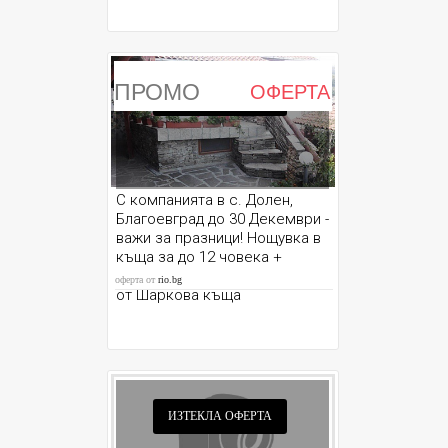
ПРОМО
ОФЕРТА
ИЗТЕКЛА ОФЕРТА
С компанията в с. Долен,
Благоевград до 30 Декември -
важи за празници! Нощувка в
къща за до 12 човека +
паркинг и градина с барбекю,
оферта от
rio.bg
от Шаркова къща
ИЗТЕКЛА ОФЕРТА