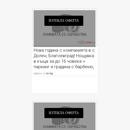
ИЗТЕКЛА ОФЕРТА
Нова година с компанията в с.
Долен, Благоевград! Нощувка
в къща за до 16 човека +
паркинг и градина с барбекю,
от Шаркова къща
оферта от
rio.bg
ИЗТЕКЛА ОФЕРТА