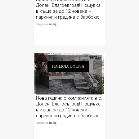
Долен, Благоевград! Нощувка
в къща за до 12 човека +
паркинг и градина с барбекю,
от Шарковата къща
оферта от
rio.bg
ИЗТЕКЛА ОФЕРТА
Нова година с компанията в с.
Долен, Благоевград! Нощувка
в къща за до 12 човека +
паркинг и градина с барбекю,
от Шаркова къща
оферта от
rio.bg